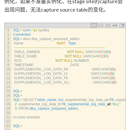
例化，如果不准备实例化，在stage site的capture会
出现问题，无法capture source table的变化。
1
SQL
>
conn
/
as
sysdba
2
Connected
.
3
SQL
>
desc 
dba_capture_prepared_tables
4
Name                                      
Null
?
Type
5
--
--
--
--
--
--
--
--
--
--
--
--
--
--
--
--
--
--
--
--
-
--
--
--
--
--
--
--
--
--
--
--
--
--
--
--
--
--
--
6
TABLE_OWNER                               
NOT
NULL
VARCHAR2
(
30
)
7
TABLE_NAME                                
NOT
NULL
VARCHAR2
(
30
)
8
SCN                                       
NOT
NULL
NUMBER
9
TIMESTAMP                                          
DATE
10
SUPPLEMENTAL_LOG_DATA_PK                           
VARCHAR2
(
8
)
11
SUPPLEMENTAL_LOG_DATA_UI                           
VARCHAR2
(
8
)
12
SUPPLEMENTAL_LOG_DATA_FK                           
VARCHAR2
(
8
)
13
SUPPLEMENTAL_LOG_DATA_ALL                          
VARCHAR2
(
8
)
14
15
SQL
>
16
SQL
>
17
SQL
>
SELECT 
table_name
,
scn
,
supplemental_log_data_pk 
PK
,
suppleme
18
2
supplemental_log_data_fk 
FK
,
supplemental_log_data
_
all
"ALL"
19
3
FROM 
dba_capture_prepared_tables
;
20
21
no 
rows 
selected
22
23
SQL
>