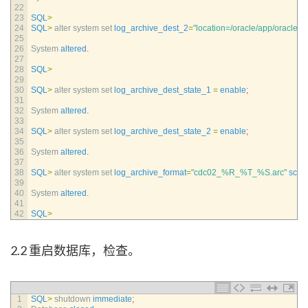
22
23
SQL
>
24
SQL
>
alter 
system 
set 
log_archive_dest_2
=
"location=/oracle/app/oracle/a
25
26
System 
altered
.
27
28
SQL
>
29
30
SQL
>
alter 
system 
set 
log_archive_dest_state_1
=
enable
;
31
32
System 
altered
.
33
34
SQL
>
alter 
system 
set 
log_archive_dest_state_2
=
enable
;
35
36
System 
altered
.
37
38
SQL
>
alter 
system 
set 
log_archive_format
=
"cdc02_%R_%T_%S.arc"
scop
39
40
System 
altered
.
41
42
SQL
>
2.2 重启数据库，检查。
1
SQL
>
shutdown 
immediate
;