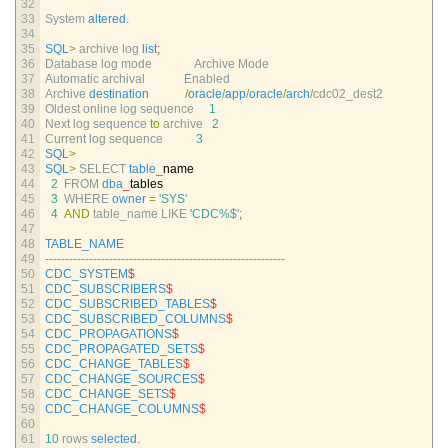
32
33
System 
altered
.
34
35
SQL
>
archive 
log 
list
;
36
Database 
log 
mode              
Archive 
Mode
37
Automatic 
archival             
Enabled
38
Archive 
destination
/
oracle
/
app
/
oracle
/
arch
/
cdc02_dest2
39
Oldest 
online 
log 
sequence
1
40
Next 
log 
sequence 
to
archive
2
41
Current 
log 
sequence
3
42
SQL
>
43
SQL
>
SELECT 
table
_
name
44
2
FROM 
dba
_
tables
45
3
WHERE 
owner
=
'SYS'
46
4
AND
table_name 
LIKE
'CDC%$'
;
47
48
TABLE_NAME
49
--
--
--
--
--
--
--
--
--
--
--
--
--
--
--
--
--
--
--
--
--
--
--
--
--
--
--
--
--
--
50
CDC_SYSTEM
$
51
CDC_SUBSCRIBERS
$
52
CDC_SUBSCRIBED_TABLES
$
53
CDC_SUBSCRIBED_COLUMNS
$
54
CDC_PROPAGATIONS
$
55
CDC_PROPAGATED_SETS
$
56
CDC_CHANGE_TABLES
$
57
CDC_CHANGE_SOURCES
$
58
CDC_CHANGE_SETS
$
59
CDC_CHANGE_COLUMNS
$
60
61
10
rows 
selected
.