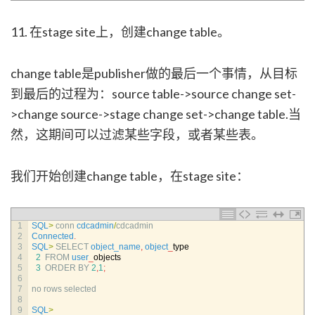
11. 在stage site上，创建change table。
change table是publisher做的最后一个事情，从目标
到最后的过程为：source table->source change set-
>change source->stage change set->change table.当
然，这期间可以过滤某些字段，或者某些表。
我们开始创建change table，在stage site：
1
SQL
>
conn 
cdcadmin
/
cdcadmin
2
Connected
.
3
SQL
>
SELECT 
object_name
,
object
_
type
4
2
FROM 
user
_
objects
5
3
ORDER 
BY
2
,
1
;
6
7
no 
rows 
selected
8
9
SQL
>