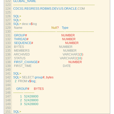
122
GLOBAL_NAME
123
--
--
--
--
--
--
--
--
--
--
--
--
--
--
--
--
--
--
--
--
--
--
--
--
--
--
--
--
--
--
--
--
--
--
--
--
--
--
--
--
124
CDC01
.
REGRESS
.
RDBMS
.
DEV
.
US
.
ORACLE
.
COM
125
126
SQL
>
127
SQL
>
128
SQL
>
desc
v
$
log
129
Name                                      
Null
?
Type
130
--
--
--
--
--
--
--
--
--
--
--
--
--
--
--
--
--
--
--
--
-
--
--
--
--
--
--
--
--
--
--
--
--
--
--
--
--
--
--
131
GROUP
#                                             NUMBER
132
THREAD
#                                            NUMBER
133
SEQUENCE
#                                          NUMBER
134
BYTES                                              
NUMBER
135
MEMBERS                                            
NUMBER
136
ARCHIVED                                           
VARCHAR2
(
3
)
137
STATUS                                             
VARCHAR2
(
16
)
138
FIRST_CHANGE
#                                      NUMBER
139
FIRST_TIME                                         
DATE
140
141
SQL
>
142
SQL
>
SELECT 
group
#, bytes
143
2
FROM
v
$
log
;
144
145
GROUP
#      BYTES
146
--
--
--
--
--
--
--
--
--
--
147
1
52428800
148
2
52428800
149
3
52428800
150
151
SQL
>