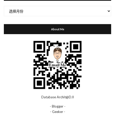
归
档
About Me
Database Archit@DJI
- Blogger -
- Geeker -