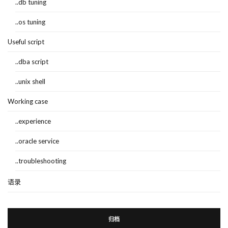
..db tuning
..os tuning
Useful script
..dba script
..unix shell
Working case
..experience
..oracle service
..troubleshooting
语录
归档