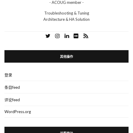
- ACOUG member -
Troubleshooting & Tuning
Architecture & HA Solution
其他操作
登录
条目feed
评论feed
WordPress.org