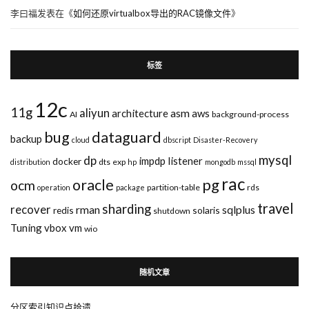
李曰福
发表在《
如何还原virtualbox导出的RAC镜像文件
》
标签
12c
11g
aliyun
asm
architecture
aws
AI
background-process
bug
dataguard
backup
cloud
dbscript
Disaster-Recovery
mysql
dp
impdp
listener
docker
dts
exp
distribution
hp
mongodb
mssql
rac
pg
oracle
ocm
partition-table
rds
operation
package
travel
sharding
recover
rman
sqlplus
redis
solaris
shutdown
Tuning
vbox
vm
wio
随机文章
分区索引知识点拾遗