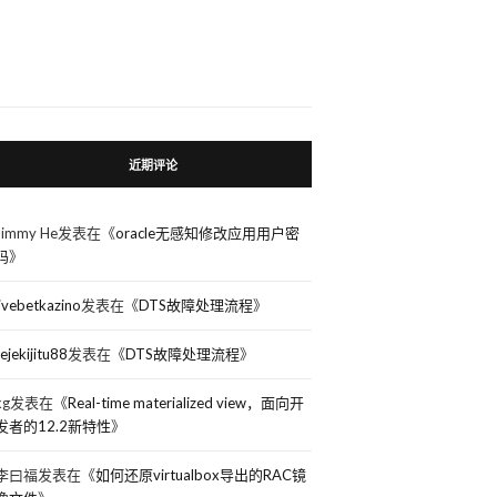
近期评论
Jimmy He
发表在《
oracle无感知修改应用用户密
码
》
livebetkazino
发表在《
DTS故障处理流程
》
rejekijitu88
发表在《
DTS故障处理流程
》
kg
发表在《
Real-time materialized view，面向开
发者的12.2新特性
》
李曰福
发表在《
如何还原virtualbox导出的RAC镜