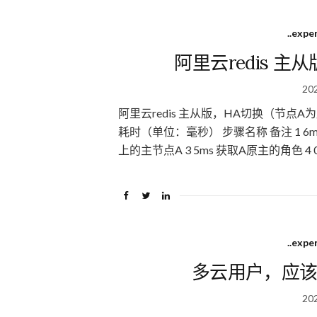
..expe
阿里云redis 
20
阿里云redis 主从版，HA切换（节点
耗时（单位：毫秒） 步骤名称 备注 1 6ms 
上的主节点A 3 5ms 获取A原主的角色 4 0m
..expe
多云用户，应该尽
20