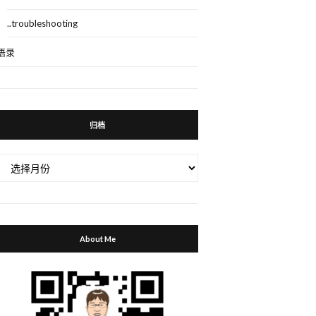
..troubleshooting
语录
归档
归
档
About Me