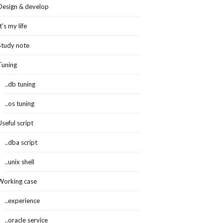
Design & develop
It's my life
Study note
Tuning
..db tuning
..os tuning
Useful script
..dba script
..unix shell
Working case
..experience
..oracle service