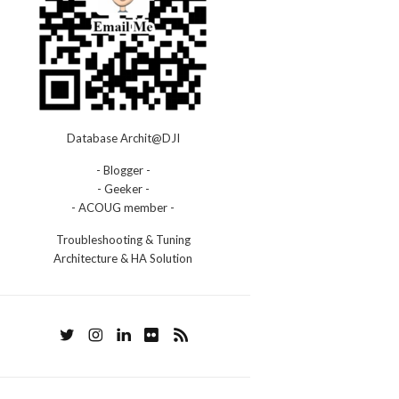
Database Archit@DJI
- Blogger -
- Geeker -
- ACOUG member -
Troubleshooting & Tuning
Architecture & HA Solution