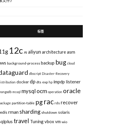
像文件
》
标签
12c
11g
aliyun
asm
architecture
AI
bug
aws
backup
background-process
cloud
dataguard
dbscript
Disaster-Recovery
dp
impdp
listener
docker
dts
exp
distribution
hp
oracle
ocm
mysql
mongodb
mssql
operation
rac
pg
recover
partition-table
rds
package
sharding
rman
redis
solaris
shutdown
travel
sqlplus
Tuning
vbox
vm
wio