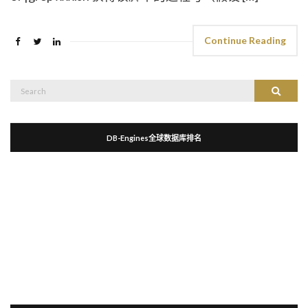
Continue Reading
Search
Search
for:
DB-Engines全球数据库排名