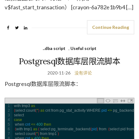
v$fast_start_transaction） [crayon-6a782e1b9b4 […]
Continue Reading
..dba script
,
Useful script
Postgresql数据库层限流脚本
2020-11-26
没有评论
Postgresql数据库层限流脚本：
1
with 
tmp3 
as
2
(
select 
count
(
*
)
as
cnt 
from 
pg_stat_activity 
WHERE 
pid
<>
pg_backend_p
3
select 
4
case
5
when 
cnt
<=
400
then
6
(
with 
tmp1 
as
(
select 
pg_terminate_backend
(
pid
)
from
(
select 
pid 
from 
pg
7
select 
count
(
*
)
from 
tmp1
)
8
when 
cnt
>
400
then