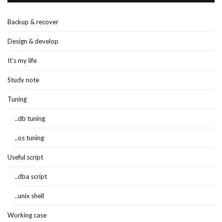
Backup & recover
Design & develop
It's my life
Study note
Tuning
..db tuning
..os tuning
Useful script
..dba script
..unix shell
Working case