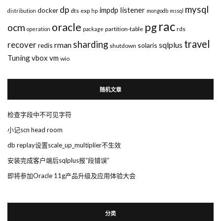
mysql
dp
impdp
listener
docker
dts
exp
distribution
hp
mongodb
mssql
rac
pg
oracle
ocm
partition-table
rds
operation
package
travel
sharding
recover
rman
sqlplus
redis
solaris
shutdown
Tuning
vbox
vm
wio
随机文章
检查字段中不可见字符
小记scn head room
db replay设置scale_up_multiplier不生效
安装完成客户端后sqlplus报“段错误”
即将参加Oracle 11g产品升级及应用体验大会
分类