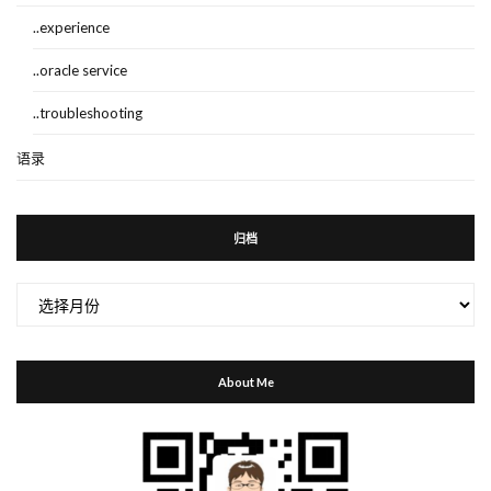
..experience
..oracle service
..troubleshooting
语录
归档
归
档
About Me