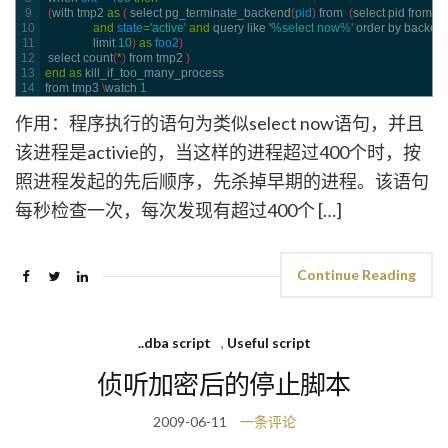
9
(
with 
tmp2 
as
(
select 
pg_terminate_backend
(
pid
)
from
(
select 
pid 
from 
pg
10
and
state
=
'active'
and
query 
like
'%select now%'
order 
by 
backend
11
limit
10
)
as
foo2
)
12
select 
count
(
*
)
from 
tmp2
)
13
end
as
kill_if_too_many_process
14
from 
tmp3
\
watch
1
作用：程序执行的语句为类似select now语句，并且
该进程是activie的，当这样的进程超过400个时，按
照进程发起的先后顺序，先杀掉早期的进程。该语句
每秒检查一次，每次发现有超过400个 […]
Continue Reading
..dba script
,
Useful script
侦听加密后的停止脚本
2009-06-11
一条评论