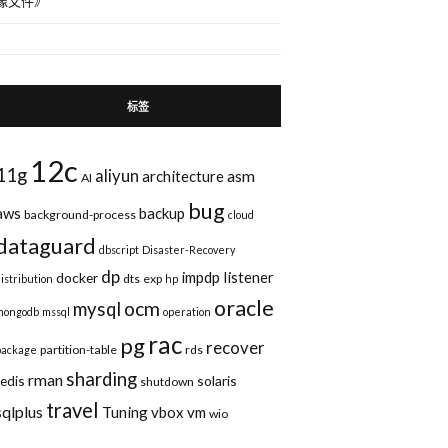
像文件
》
标签
12c
11g
aliyun
asm
architecture
AI
bug
aws
backup
background-process
cloud
dataguard
dbscript
Disaster-Recovery
dp
impdp
listener
docker
dts
exp
distribution
hp
oracle
ocm
mysql
mongodb
mssql
operation
rac
pg
recover
partition-table
rds
package
sharding
rman
redis
solaris
shutdown
travel
sqlplus
Tuning
vbox
vm
wio