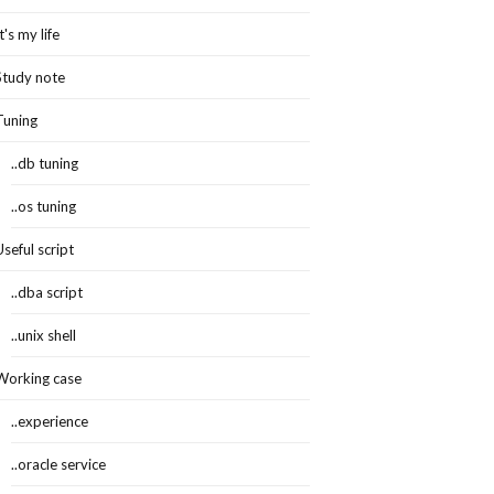
It's my life
Study note
Tuning
..db tuning
..os tuning
Useful script
..dba script
..unix shell
Working case
..experience
..oracle service