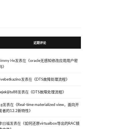
近期评论
Jimmy He
发表在《
oracle无感知修改应用用户密
码
》
livebetkazino
发表在《
DTS故障处理流程
》
rejekijitu88
发表在《
DTS故障处理流程
》
kg
发表在《
Real-time materialized view，面向开
发者的12.2新特性
》
李曰福
发表在《
如何还原virtualbox导出的RAC镜