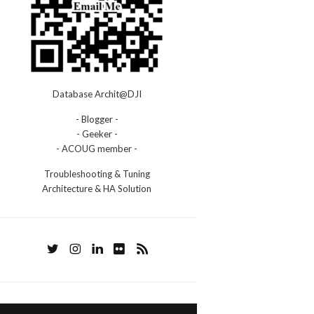
Database Archit@DJI
- Blogger -
- Geeker -
- ACOUG member -
Troubleshooting & Tuning
Architecture & HA Solution