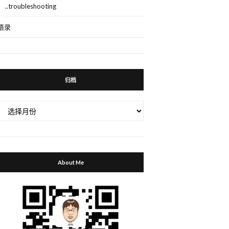
..troubleshooting
语录
归档
归
档
About Me