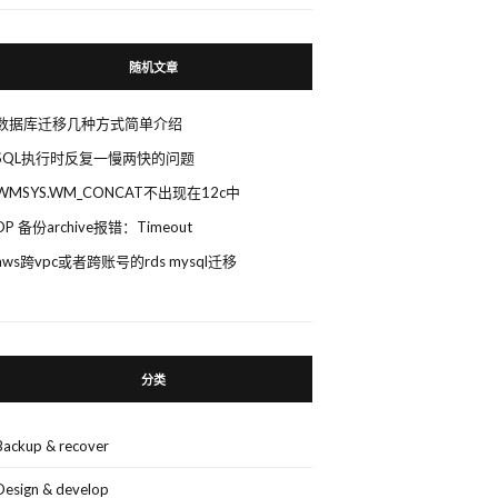
随机文章
数据库迁移几种方式简单介绍
SQL执行时反复一慢两快的问题
WMSYS.WM_CONCAT不出现在12c中
DP 备份archive报错：Timeout
aws跨vpc或者跨账号的rds mysql迁移
分类
Backup & recover
Design & develop