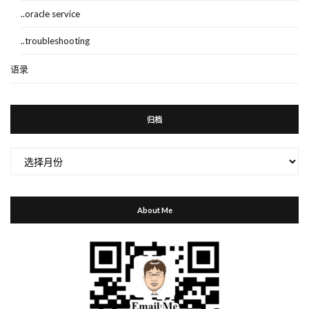
..oracle service
..troubleshooting
语录
归档
归
档
About Me