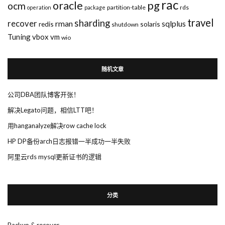
rac
pg
oracle
ocm
partition-table
rds
operation
package
travel
sharding
recover
rman
sqlplus
redis
solaris
shutdown
Tuning
vbox
vm
wio
随机文章
公司DBA团队博客开张！
解决Legato问题，相信LTT吧！
用hanganalyze解决row cache lock
HP DP备份arch日志报错一半成功一半失败
阿里云rds mysql更新证书的逻辑
分类