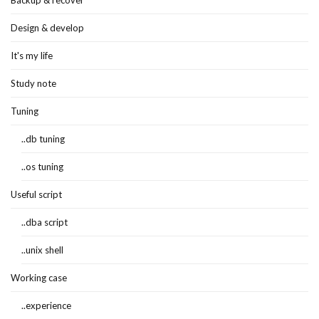
Backup & recover
Design & develop
It's my life
Study note
Tuning
..db tuning
..os tuning
Useful script
..dba script
..unix shell
Working case
..experience