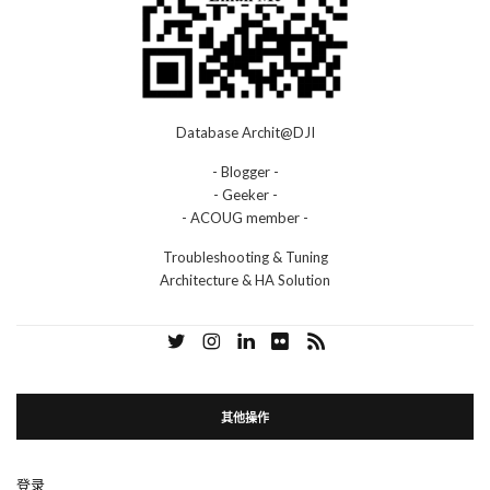
Database Archit@DJI
- Blogger -
- Geeker -
- ACOUG member -
Troubleshooting & Tuning
Architecture & HA Solution
其他操作
登录