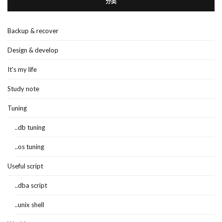
分类
Backup & recover
Design & develop
It's my life
Study note
Tuning
..db tuning
..os tuning
Useful script
..dba script
..unix shell