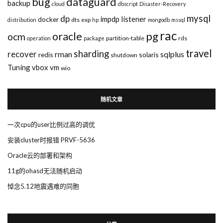
bug
dataguard
backup
cloud
dbscript
Disaster-Recovery
mysql
dp
impdp
listener
docker
dts
exp
distribution
hp
mongodb
mssql
rac
pg
oracle
ocm
partition-table
rds
operation
package
travel
sharding
recover
rman
sqlplus
redis
solaris
shutdown
Tuning
vbox
vm
wio
随机文章
一次cpu的user比例过高的调优
安装cluster时报错 PRVF-5636
Oracle云的部署和架构
11g的ohasd无法随机启动
悼念5.12地震遇难的同胞