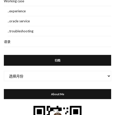
Working case
..experience
..oracle service
..troubleshooting
语录
归档
归
档
About Me