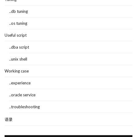
..db tuning
..os tuning
Useful script
..dba script
..unix shell
Working case
..experience
..oracle service
..troubleshooting
语录