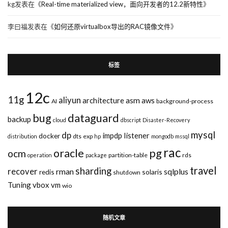
kg
发表在《
Real-time materialized view，面向开发者的12.2新特性
》
李曰福
发表在《
如何还原virtualbox导出的RAC镜像文件
》
标签
12c
11g
aliyun
asm
architecture
aws
AI
background-process
bug
dataguard
backup
cloud
dbscript
Disaster-Recovery
mysql
dp
impdp
listener
docker
dts
exp
distribution
hp
mongodb
mssql
rac
pg
oracle
ocm
partition-table
rds
operation
package
travel
sharding
recover
rman
sqlplus
redis
solaris
shutdown
Tuning
vbox
vm
wio
随机文章