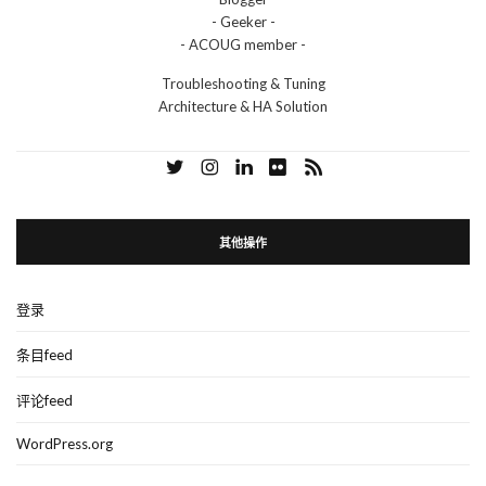
- Geeker -
- ACOUG member -
Troubleshooting & Tuning
Architecture & HA Solution
其他操作
登录
条目feed
评论feed
WordPress.org