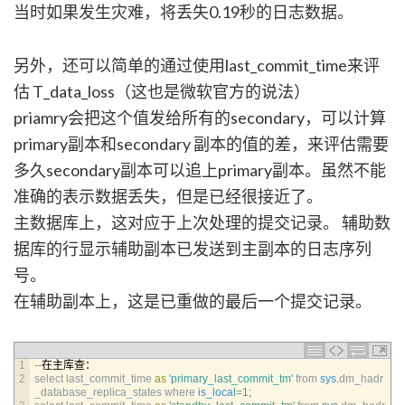
当时如果发生灾难，将丢失0.19秒的日志数据。
另外，还可以简单的通过使用last_commit_time来评
估 T_data_loss（这也是微软官方的说法）
priamry会把这个值发给所有的secondary，可以计算
primary副本和secondary 副本的值的差，来评估需要
多久secondary副本可以追上primary副本。虽然不能
准确的表示数据丢失，但是已经很接近了。
主数据库上，这对应于上次处理的提交记录。 辅助数
据库的行显示辅助副本已发送到主副本的日志序列
号。
在辅助副本上，这是已重做的最后一个提交记录。
1
--
在主库查：
2
select 
last_commit_time 
as
'primary_last_commit_tm'
from 
sys
.
dm_hadr
_database_replica_states 
where 
is_local
=
1
;