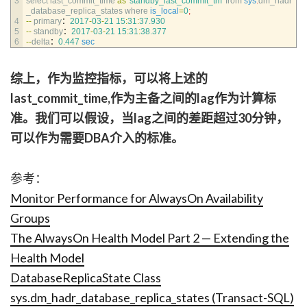
3
select 
last_commit_time 
as
'standby_last_commit_tm'
from 
sys
.
dm_hadr
_database_replica_states 
where 
is_local
=
0
;
4
--
primary
：
2017
-
03
-
21
15
:
31
:
37.930
5
--
standby
：
2017
-
03
-
21
15
:
31
:
38.377
6
--
delta
：
0.447
sec
综上，作为监控指标，可以将上述的
last_commit_time,作为主备之间的lag作为计算标
准。我们可以假设，当lag之间的差距超过30分钟，
可以作为需要DBA介入的标准。
参考：
Monitor Performance for AlwaysOn Availability
Groups
The AlwaysOn Health Model Part 2 — Extending the
Health Model
DatabaseReplicaState Class
sys.dm_hadr_database_replica_states (Transact-SQL)