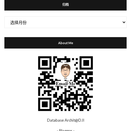
归档
归
档
About Me
Database Archit@DJI
- Blogger -