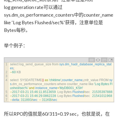
log generation rate可以通过
sys.dm_os_performance_counters中的counter_name
like ‘Log Bytes Flushed/sec%’获得，注意单位是
Bytes每秒。
举个例子：
1
select 
log_send_queue_size 
from 
sys
.
dm_hadr_database_replica_stat
es
;
2
--
60
KB
3
4
select  
SYSDATETIME
(
)
as
'chktime'
,
counter_name
,
cntr_value 
FROM 
sy
s
.
dm_os_performance_counters 
where 
counter_name 
like
'Log Bytes Fl
ushed/sec%'
and
instance_name
=
'MyDB001_KSH'
5
--
2017
-
03
-
21
15
:
46
:
11.8513659
Log 
Bytes 
Flushed
/
sec
21535397888
6
--
2017
-
03
-
21
15
:
46
:
29.0862228
Log 
Bytes 
Flushed
/
sec
21541011968
7
--
delta
:
311893
/
sec
--
311KB
/
sec
所以RPO的值就是60/311=0.19 sec，也就是说，在