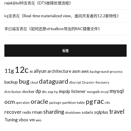
rejekijitu88
发表在《
DTS故障处理流程
》
kg
发表在《
Real-time materialized view，面向开发者的12.2新特性
》
李曰福
发表在《
如何还原virtualbox导出的RAC镜像文件
》
标签
12c
11g
aliyun
asm
architecture
aws
AI
background-process
bug
dataguard
backup
cloud
dbscript
Disaster-Recovery
mysql
dp
impdp
listener
docker
dts
exp
distribution
hp
mongodb
mssql
rac
pg
oracle
ocm
partition-table
rds
operation
package
travel
sharding
recover
rman
sqlplus
redis
solaris
shutdown
Tuning
vbox
vm
wio