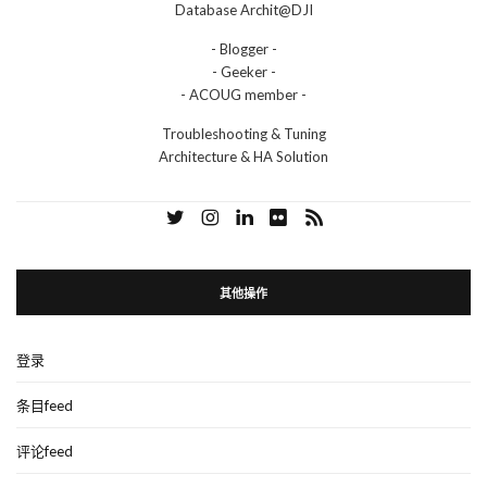
Database Archit@DJI
- Blogger -
- Geeker -
- ACOUG member -
Troubleshooting & Tuning
Architecture & HA Solution
其他操作
登录
条目feed
评论feed