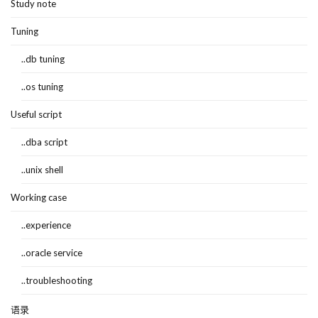
Study note
Tuning
..db tuning
..os tuning
Useful script
..dba script
..unix shell
Working case
..experience
..oracle service
..troubleshooting
语录