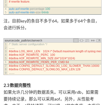
2
# rewrite feature.
3
4
auto
-
aof
-
rewrite
-
percentage
100
5
auto
-
aof
-
rewrite
-
min
-
size
64mb
注，目前key的条目不多于64，如果多于64个条目，
会进行拆分。
sourcecode_path/src/server.h
1
/* Static server configuration */
2
……
3
#define LOG_MAX_LEN    1024 /* Default maximum length of syslog messa
4
#define AOF_REWRITE_PERC  100
5
#define AOF_REWRITE_MIN_SIZE (64*1024*1024)
6
#define AOF_REWRITE_ITEMS_PER_CMD 64
7
#define CONFIG_DEFAULT_SLOWLOG_LOG_SLOWER_THAN 10000
8
#define CONFIG_DEFAULT_SLOWLOG_MAX_LEN 128
9
……
2.3 数据完整性
如果允许几分钟的数据丢失。可以采用rdb，如果需
要持续记录，那么可以采用aof。另外，从性能考