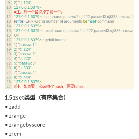
9
2
)
"dji124"
10
127.0.0.1
:
6379
>
11
#注，后一个替换掉了前一个。
12
127.0.0.1
:
6379
>
hset 
hname 
passwd2 
dji222 
passwd3 
dji333 
passwd4 
dj
13
(
error
)
ERR 
wrong 
number 
of 
arguments 
for
'hset'
command
14
127.0.0.1
:
6379
>
15
127.0.0.1
:
6379
>
hmset 
hname 
passwd2 
dji222 
passwd3 
dji333 
passwd4 
16
OK
17
127.0.0.1
:
6379
>
hgetall 
hname
18
1
)
"passwd1"
19
2
)
"dji124"
20
3
)
"passwd2"
21
4
)
"dji222"
22
5
)
"passwd3"
23
6
)
"dji333"
24
7
)
"passwd4"
25
8
)
"dji444"
26
127.0.0.1
:
6379
>
27
#注，如果要一次set多个hash，需要hmset
1.5 zset类型（有序集合）
• zadd
• zrange
• zrangebyscore
• zrem