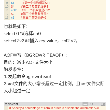
9
SET
#第一个参数值是SET
10
$
4
#第二个参数长度是4
11
col2
#第二个参数值是col2
12
$
2
#第三个参数长度是2
13
v2
#第三个参数值是v2
也就是如下：
select 0 ##选择db0
set col2 v2 ##插入key-value，col2-v2。
AOF重写（BGREWRITEAOF）：
目的：减少AOF文件大小
触发条件：
1. 发起命令bgrewriteaof
2. aof文件的大小增长超过一定比例，且aof文件实际
大小超过一定
redis.conf
1
# Specify a percentage of zero in order to disable the automatic AOF