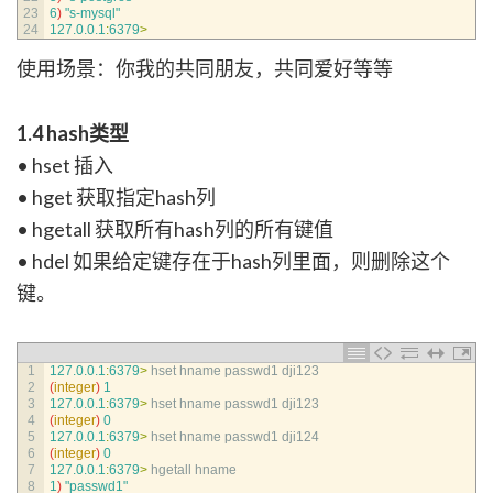
23
6
)
"s-mysql"
24
127.0.0.1
:
6379
>
使用场景：你我的共同朋友，共同爱好等等
1.4 hash类型
• hset 插入
• hget 获取指定hash列
• hgetall 获取所有hash列的所有键值
• hdel 如果给定键存在于hash列里面，则删除这个
键。
1
127.0.0.1
:
6379
>
hset 
hname 
passwd1 
dji123
2
(
integer
)
1
3
127.0.0.1
:
6379
>
hset 
hname 
passwd1 
dji123
4
(
integer
)
0
5
127.0.0.1
:
6379
>
hset 
hname 
passwd1 
dji124
6
(
integer
)
0
7
127.0.0.1
:
6379
>
hgetall 
hname
8
1
)
"passwd1"