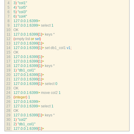
4
3
)
"col1"
5
4
)
"col5"
6
5
)
"col3"
7
6
)
"col4"
8
127.0.0.1
:
6399
>
9
127.0.0.1
:
6399
>
select
1
10
OK
11
127.0.0.1
:
6399
[
1
]
>
keys *
12
(
empty 
list 
or
set
)
13
127.0.0.1
:
6399
[
1
]
>
14
127.0.0.1
:
6399
[
1
]
>
set 
db1_col1 
v1
;
15
OK
16
127.0.0.1
:
6399
[
1
]
>
17
127.0.0.1
:
6399
[
1
]
>
18
127.0.0.1
:
6399
[
1
]
>
keys *
19
1
)
"db1_col1"
20
127.0.0.1
:
6399
[
1
]
>
21
127.0.0.1
:
6399
[
1
]
>
22
127.0.0.1
:
6399
[
1
]
>
select
0
23
OK
24
127.0.0.1
:
6399
>
move 
col2
1
25
(
integer
)
1
26
127.0.0.1
:
6399
>
27
127.0.0.1
:
6399
>
select
1
28
OK
29
127.0.0.1
:
6399
[
1
]
>
keys *
30
1
)
"col2"
31
2
)
"db1_col1"
32
127.0.0.1
:
6399
[
1
]
>