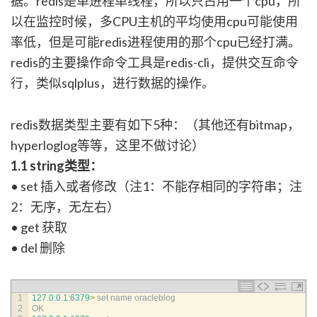
据。redis是单进程单线程，所以只占用一个cpu，所
以在监控时候，多CPU主机的平均使用cpu可能使用
率低，但是可能redis进程使用的那个cpu已经打满。
redis的主要操作命令工具是redis-cli，提供交互命令
行，类似sqlplus，进行数据的操作。
redis数据类型主要有如下5种：（其他还有bitmap，
hyperloglog等等，这里不做讨论）
1.1 string类型：
• set 插入或者修改（注1：不能存相同的字符串；注
2：无序，无左右）
• get 获取
• del 删除
1
127.0.0.1
:
6379
>
set 
name 
oracleblog
2
OK