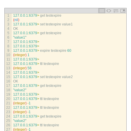
1
127.0.0.1
:
6379
>
get 
testexpire
2
(
nil
)
3
127.0.0.1
:
6379
>
set 
testexpire 
value1
4
OK
5
127.0.0.1
:
6379
>
get 
testexpire
6
"value1"
7
127.0.0.1
:
6379
>
8
127.0.0.1
:
6379
>
9
127.0.0.1
:
6379
>
expire 
testexpire
60
10
(
integer
)
1
11
127.0.0.1
:
6379
>
12
127.0.0.1
:
6379
>
ttl 
testexpire
13
(
integer
)
56
14
127.0.0.1
:
6379
>
15
127.0.0.1
:
6379
>
set 
testexpire 
value2
16
OK
17
127.0.0.1
:
6379
>
get 
testexpire
18
"value2"
19
127.0.0.1
:
6379
>
20
127.0.0.1
:
6379
>
ttl 
testexpire
21
(
integer
)
-
1
22
127.0.0.1
:
6379
>
ttl 
testexpire
23
(
integer
)
-
1
24
127.0.0.1
:
6379
>
get 
testexpire
25
"value2"
26
127.0.0.1
:
6379
>
ttl 
testexpire
27
(
integer
)
-
1