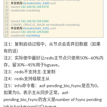
8
并且修改
/
etc
/
redis
/
redis_6380
.
conf
9
slaveof
192.168.56.108
6379
10
masterauth 
oracleblog
11
12
13
slaveof
192.168.56.109
6380
14
CONFIG_ORACLE_MASK 
set 
masterauth 
oracleblog
15
并且修改
/
etc
/
redis
/
redis_6381
.
conf
16
slaveof
192.168.56.109
6380
17
masterauth 
oracleblog
注1：复制启动过程中，从节点会丢弃旧数据（如果
有的话）
注2：实际使中最好让redis主节点只使用50%~60%内
存，留30%~45%用于bgsave。
注3：redis不支持主-主复制
注4：redis支持级联主从
注5：info命令看：aof-pending_bio_fsync是否为0，
如果为0，表示主从同步正常。aof-
pending_bio_fsync的含义是number of fsync pending
job in background I/O queue