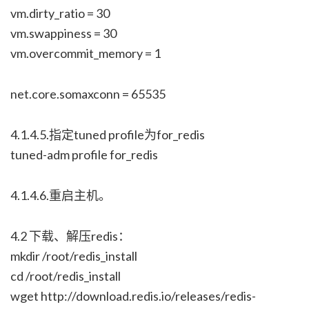
vm.dirty_ratio = 30
vm.swappiness = 30
vm.overcommit_memory = 1
net.core.somaxconn = 65535
4.1.4.5.指定tuned profile为for_redis
tuned-adm profile for_redis
4.1.4.6.重启主机。
4.2 下载、解压redis：
mkdir /root/redis_install
cd /root/redis_install
wget http://download.redis.io/releases/redis-