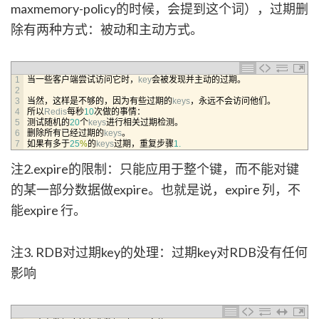
maxmemory-policy的时候，会提到这个词），过期删
除有两种方式：被动和主动方式。
1
当一些客户端尝试访问它时，
key
会被发现并主动的过期。
2
3
当然，这样是不够的，因为有些过期的
keys
，永远不会访问他们。
4
所以
Redis
每秒
10
次做的事情：
5
测试随机的
20
个
keys
进行相关过期检测。
6
删除所有已经过期的
keys
。
7
如果有多于
25
%
的
keys
过期，重复步骤
1.
注2.expire的限制：只能应用于整个键，而不能对键
的某一部分数据做expire。也就是说，expire 列，不
能expire 行。
注3. RDB对过期key的处理：过期key对RDB没有任何
影响