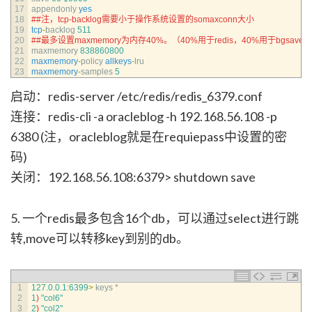
17
appendonly 
yes
18
##注，tcp-backlog需要小于操作系统设置的somaxconn大小
19
tcp
-
backlog
511
20
##最多设置maxmemory为内存40%。（40%用于redis，40%用于bgsav
21
maxmemory
838860800
22
maxmemory
-
policy 
allkeys
-
lru
23
maxmemory
-
samples
5
启动：redis-server /etc/redis/redis_6379.conf
连接：redis-cli -a oracleblog -h 192.168.56.108 -p
6380 (注，oracleblog就是在requiepass中设置的密
码)
关闭：192.168.56.108:6379> shutdown save
5. 一个redis最多包含16个db，可以通过select进行跳
转,move可以转移key到别的db。
1
127.0.0.1
:
6399
>
keys *
2
1
)
"col6"
3
2
)
"col2"