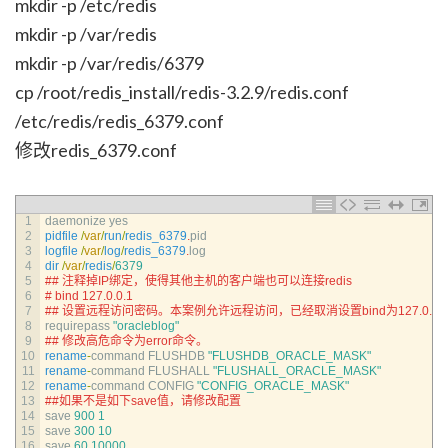
mkdir -p /etc/redis
mkdir -p /var/redis
mkdir -p /var/redis/6379
cp /root/redis_install/redis-3.2.9/redis.conf
/etc/redis/redis_6379.conf
修改redis_6379.conf
1
daemonize 
yes
2
pidfile
/
var
/
run
/
redis_6379
.
pid
3
logfile
/
var
/
log
/
redis_6379
.
log
4
dir
/
var
/
redis
/
6379
5
## 注释掉IP绑定，使得其他主机的客户端也可以连接redis
6
# bind 127.0.0.1
7
## 设置远程访问密码。本案例允许远程访问，已经取消设置bind为127.0.0.1和pro
8
requirepass
"oracleblog"
9
## 修改高危命令为error命令。
10
rename
-
command 
FLUSHDB
"FLUSHDB_ORACLE_MASK"
11
rename
-
command 
FLUSHALL
"FLUSHALL_ORACLE_MASK"
12
rename
-
command 
CONFIG
"CONFIG_ORACLE_MASK"
13
##如果不是如下save值，请修改配置
14
save
900
1
15
save
300
10
16
save
60
10000