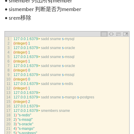
• smember 列出所有member
• sismember 判断是否为member
• srem移除
1
127.0.0.1
:
6379
>
sadd 
sname
s
-
mysql
2
(
integer
)
1
3
127.0.0.1
:
6379
>
sadd 
sname
s
-
oracle
4
(
integer
)
1
5
127.0.0.1
:
6379
>
sadd 
sname
s
-
mssql
6
(
integer
)
1
7
127.0.0.1
:
6379
>
sadd 
sname
s
-
oracle
8
(
integer
)
0
9
127.0.0.1
:
6379
>
sadd 
sname
s
-
mssql
10
(
integer
)
0
11
127.0.0.1
:
6379
>
sadd 
sname
s
-
redis
12
(
integer
)
1
13
127.0.0.1
:
6379
>
14
127.0.0.1
:
6379
>
sadd 
sname
s
-
mango
s
-
postgres
15
(
integer
)
2
16
127.0.0.1
:
6379
>
17
127.0.0.1
:
6379
>
smembers 
sname
18
1
)
"s-redis"
19
2
)
"s-mssql"
20
3
)
"s-oracle"
21
4
)
"s-mango"
22
5
)
"s-postgres"