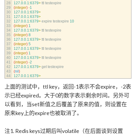
28
127.0.0.1
:
6379
>
ttl 
testexpire
29
(
integer
)
-
1
30
127.0.0.1
:
6379
>
31
127.0.0.1
:
6379
>
32
127.0.0.1
:
6379
>
expire 
testexpire
10
33
(
integer
)
1
34
127.0.0.1
:
6379
>
ttl 
testexpire
35
(
integer
)
8
36
127.0.0.1
:
6379
>
ttl 
testexpire
37
(
integer
)
5
38
127.0.0.1
:
6379
>
ttl 
testexpire
39
(
integer
)
1
40
127.0.0.1
:
6379
>
ttl 
testexpire
41
(
integer
)
-
2
42
127.0.0.1
:
6379
>
get 
testexpire
43
(
nil
)
44
127.0.0.1
:
6379
>
上面的测试中，ttl key，返回-1表示不会expire，-2表
示已经expired。大于0的数字表示剩余时间。另外可
以看到，当set新值之后覆盖了原来的值，则设置在
原来key上的expire也被取消了。
注1. Redis keys过期后叫volatile（在后面谈到设置