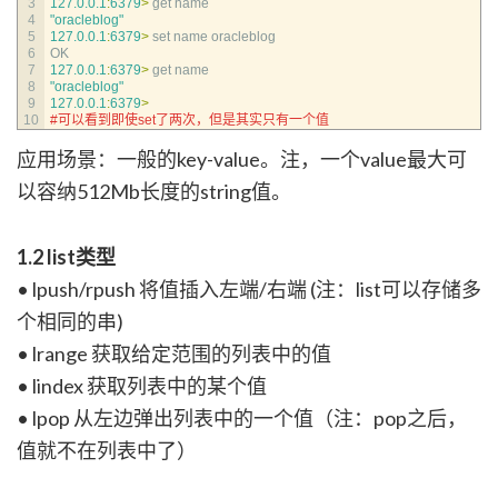
3
127.0.0.1
:
6379
>
get 
name
4
"oracleblog"
5
127.0.0.1
:
6379
>
set 
name 
oracleblog
6
OK
7
127.0.0.1
:
6379
>
get 
name
8
"oracleblog"
9
127.0.0.1
:
6379
>
10
#可以看到即使set了两次，但是其实只有一个值
应用场景：一般的key-value。注，一个value最大可
以容纳512Mb长度的string值。
1.2 list类型
• lpush/rpush 将值插入左端/右端 (注：list可以存储多
个相同的串)
• lrange 获取给定范围的列表中的值
• lindex 获取列表中的某个值
• lpop 从左边弹出列表中的一个值（注：pop之后，
值就不在列表中了）