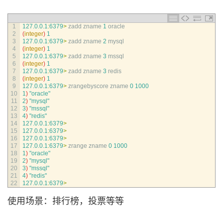
1
127.0.0.1
:
6379
>
zadd 
zname
1
oracle
2
(
integer
)
1
3
127.0.0.1
:
6379
>
zadd 
zname
2
mysql
4
(
integer
)
1
5
127.0.0.1
:
6379
>
zadd 
zname
3
mssql
6
(
integer
)
1
7
127.0.0.1
:
6379
>
zadd 
zname
3
redis
8
(
integer
)
1
9
127.0.0.1
:
6379
>
zrangebyscore 
zname
0
1000
10
1
)
"oracle"
11
2
)
"mysql"
12
3
)
"mssql"
13
4
)
"redis"
14
127.0.0.1
:
6379
>
15
127.0.0.1
:
6379
>
16
127.0.0.1
:
6379
>
17
127.0.0.1
:
6379
>
zrange 
zname
0
1000
18
1
)
"oracle"
19
2
)
"mysql"
20
3
)
"mssql"
21
4
)
"redis"
22
127.0.0.1
:
6379
>
使用场景：排行榜，投票等等