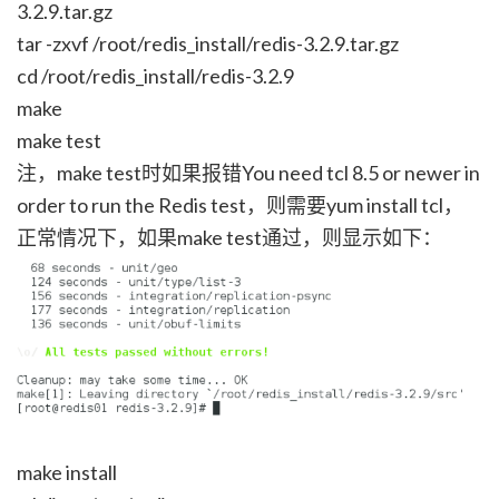
3.2.9.tar.gz
tar -zxvf /root/redis_install/redis-3.2.9.tar.gz
cd /root/redis_install/redis-3.2.9
make
make test
注，make test时如果报错You need tcl 8.5 or newer in
order to run the Redis test，则需要yum install tcl，
正常情况下，如果make test通过，则显示如下：
make install