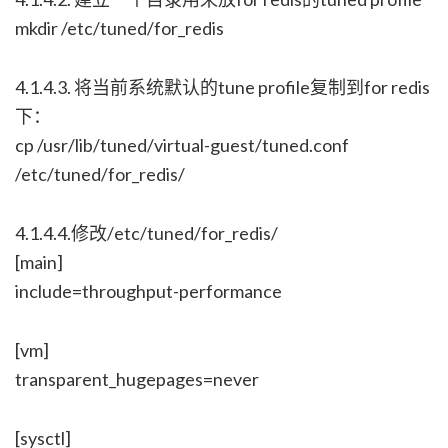
mkdir /etc/tuned/for_redis
4.1.4.3. 将当前系统默认的tune profile复制到for redis
下：
cp /usr/lib/tuned/virtual-guest/tuned.conf
/etc/tuned/for_redis/
4.1.4.4.修改/etc/tuned/for_redis/
[main]
include=throughput-performance
[vm]
transparent_hugepages=never
[sysctl]