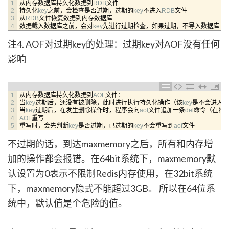
1
从内存数据库持久化数据到
RDB
文件
2
持久化
key
之前，会检查是否过期，过期的
key
不进入
RDB
文件
3
从
RDB
文件恢复数据到内存数据库
4
数据载入数据库之前，会对
key
先进行过期检查，如果过期，不导入数据库（
注4. AOF对过期key的处理：过期key对AOF没有任何
影响
1
从内存数据库持久化数据到
AOF
文件：
2
当
key
过期后，还没有被删除，此时进行执行持久化操作（该
key
是不会进入
ao
3
当
key
过期后，在发生删除操作时，程序会向
aof
文件追加一条
del
命令（在将
4
AOF
重写
5
重写时，会先判断
key
是否过期，已过期的
key
不会重写到
aof
文件
不过期的话，到达maxmemory之后，所有和内存增
加的操作都会报错。在64bit系统下，maxmemory默
认设置为0表示不限制Redis内存使用，在32bit系统
下，maxmemory隐式不能超过3GB。 所以在64位系
统中，默认值是个危险的值。