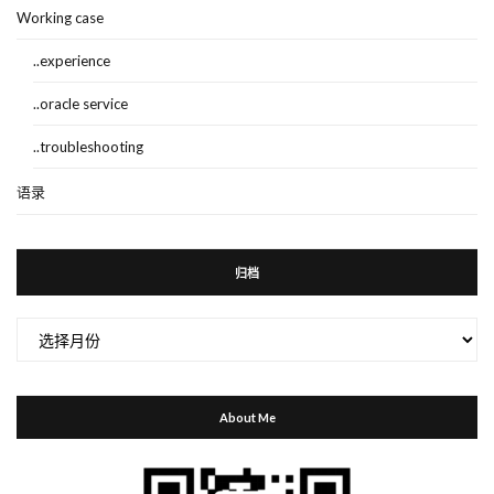
Working case
..experience
..oracle service
..troubleshooting
语录
归档
归
档
About Me