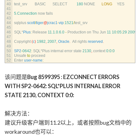
40
test_srv        
BASIC       
SELECT
180
NONE       
LONG
YES
41
42
5.Connection
now 
fails
43
44
sqlplus 
scott
/
tiger
@
jcrac1
-
vip
:
1521
/
test_srv
45
46
SQL*
Plus
:
Release
11.1.0.6.0
-
Production 
on 
Thu 
Jun
11
10
:
05
:
29
2009
47
48
Copyright
(
c
)
1982
,
2007
,
Oracle
.
All 
rights 
reserved
.
49
50
SP2
-
0642
:
SQL*
Plus 
internal 
error 
state
2130
,
context
0
:
0
:
0
51
Unsafe 
to
proceed
52
Enter 
user
-
name
:
该问题是
Bug 8599395 : EZCONNECT ERRORS
WITH SP2-0642: SQL*PLUS INTERNAL ERROR
STATE 2130, CONTEXT 0:0:
解决方法：
建议升级客户端到11.2以上，或者按照bug文档中的
workaround也可以：