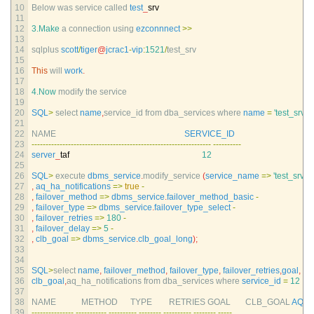
10
Below 
was 
service 
called 
test
_
srv
11
12
3.Make
a
connection 
using 
ezconnnect
>>
13
14
sqlplus 
scott
/
tiger
@
jcrac1
-
vip
:
1521
/
test_srv
15
16
This
will 
work
.
17
18
4.Now
modify 
the 
service
19
20
SQL
>
select 
name
,
service_id 
from 
dba_services 
where 
name
=
'test_srv'
;
21
22
NAME                                                             
SERVICE_ID
23
--
--
--
--
--
--
--
--
--
--
--
--
--
--
--
--
--
--
--
--
--
--
--
--
--
--
--
--
--
--
--
--
--
--
--
--
--
24
server
_
taf
12
25
26
SQL
>
execute 
dbms_service
.
modify_service
(
service_name
=
>
'test_srv'
-
27
,
aq_ha_notifications
=
>
true
-
28
,
failover_method
=
>
dbms_service
.
failover_method_basic
-
29
,
failover_type
=
>
dbms_service
.
failover_type_select
-
30
,
failover_retries
=
>
180
-
31
,
failover_delay
=
>
5
-
32
,
clb_goal
=
>
dbms_service
.
clb_goal_long
)
;
33
34
35
SQL
>
select 
name
,
failover_method
,
failover_type
,
failover_retries
,
goal
,
36
clb_goal
,
aq_ha_notifications 
from 
dba_services 
where 
service_id
=
12
37
38
NAME            
METHOD      
TYPE        
RETRIES 
GOAL       
CLB_GOAL 
AQN
39
--
--
--
--
--
--
--
-
--
--
--
--
--
-
--
--
--
--
--
--
--
--
--
--
--
--
--
--
--
--
--
--
--
--
-