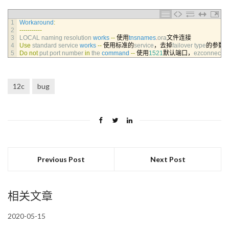
1
Workaround
:
2
--
--
--
--
--
-
3
LOCAL 
naming 
resolution 
works
--
使用
tnsnames
.
ora
文件连接
4
Use
standard 
service 
works
--
使用标准的
service
，去掉
failover 
type
的参数
5
Do
not
put 
port 
number 
in
the 
command
--
使用
1521
默认端口，
ezconnect
的
12c
bug
Previous Post
Next Post
相关文章
2020-05-15