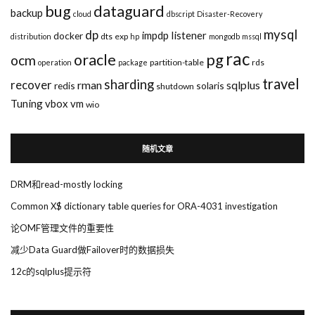
bug
dataguard
backup
cloud
dbscript
Disaster-Recovery
mysql
dp
impdp
listener
docker
dts
exp
distribution
hp
mongodb
mssql
rac
pg
oracle
ocm
partition-table
rds
operation
package
travel
sharding
recover
rman
sqlplus
redis
solaris
shutdown
Tuning
vbox
vm
wio
随机文章
DRM和read-mostly locking
Common X$ dictionary table queries for ORA-4031 investigation
论OMF管理文件的重要性
减少Data Guard做Failover时的数据损失
12c的sqlplus提示符