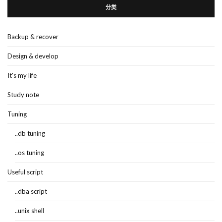
分类
Backup & recover
Design & develop
It's my life
Study note
Tuning
..db tuning
..os tuning
Useful script
..dba script
..unix shell