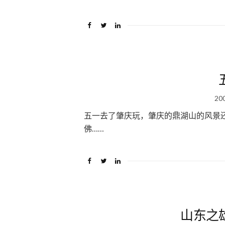
20
五一去了肇庆玩，肇庆的鼎湖山的风景
佛……
山东之