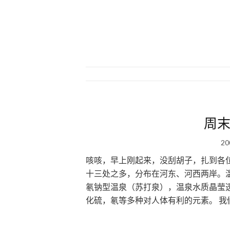
周末
20
咳咳，早上刚起来，没刮胡子，扎到各位看
十三处之多，分布在河东、河西两岸。温
氡钠型温泉（苏打泉），温泉水质晶莹
化硫，氡等多种对人体有利的元素。 我们去