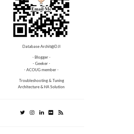
Database Archit@DJI
- Blogger -
- Geeker -
- ACOUG member -
Troubleshooting & Tuning
Architecture & HA Solution