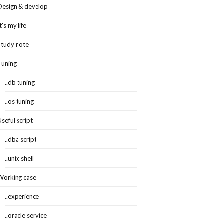
Design & develop
It's my life
Study note
Tuning
..db tuning
..os tuning
Useful script
..dba script
..unix shell
Working case
..experience
..oracle service