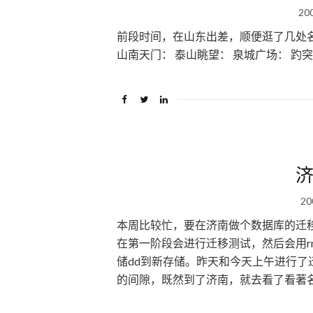
20
前段时间，在山东出差，顺便逛了几处名
山南天门： 泰山眺望： 泉城广场： 趵突泉
济
20
本周比较忙，要在济南做个数据库的迁
在第一阶段会进行迁移测试，然后会用r
储dd到新存储。昨天和今天上午进行了
的间隙，既然到了济南，就去看了看著名的