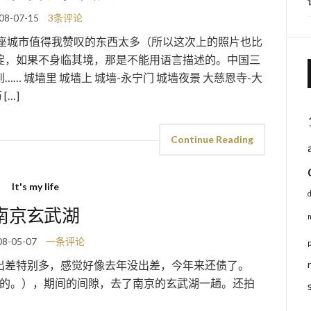
08-07-15
3条评论
这座城市值得我赞叹的东西太多（所以这次上的照片也比
淀，如果不身临其境，那是不能用语言描述的。中国三
 城墙里 城墙上 城墙-永宁门 城墙夜景 大慈恩寺-大
[…]
Continue Reading
It's my life
南京玄武湖
08-05-07
一条评论
出差特别多，感觉好像去年没出差，今年来还债了。
还的。），期间的间隙，去了南京的玄武湖一趟。还拍