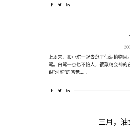
20
上周末，和小琪一起去逛了仙湖植物园
鹭。白鹭一点也不怕人，很聚精会神的
很“河蟹”的感觉……
三月，油