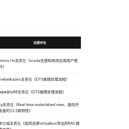
近期评论
Jimmy He
发表在《
oracle无感知修改应用用户密
码
》
livebetkazino
发表在《
DTS故障处理流程
》
rejekijitu88
发表在《
DTS故障处理流程
》
kg
发表在《
Real-time materialized view，面向开
发者的12.2新特性
》
李曰福
发表在《
如何还原virtualbox导出的RAC镜