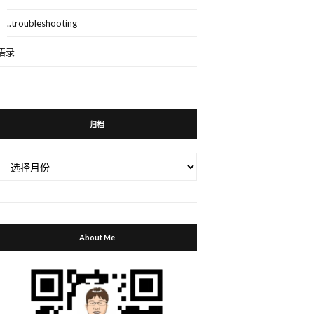
..troubleshooting
语录
归档
归
档
About Me