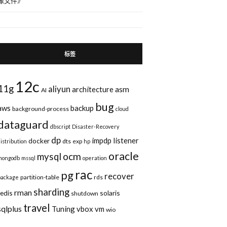
像文件
》
标签
12c
11g
aliyun
asm
architecture
AI
bug
aws
backup
background-process
cloud
dataguard
dbscript
Disaster-Recovery
dp
impdp
listener
docker
dts
exp
distribution
hp
oracle
ocm
mysql
mongodb
mssql
operation
rac
pg
recover
partition-table
rds
package
sharding
rman
redis
solaris
shutdown
travel
sqlplus
Tuning
vbox
vm
wio