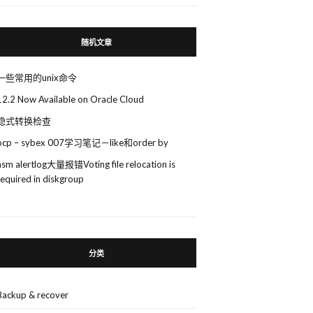
随机文章
一些常用的unix命令
12.2 Now Available on Oracle Cloud
隐式转换检查
ocp – sybex 007学习笔记－like和order by
asm alertlog大量报错Voting file relocation is
required in diskgroup
分类
Backup & recover