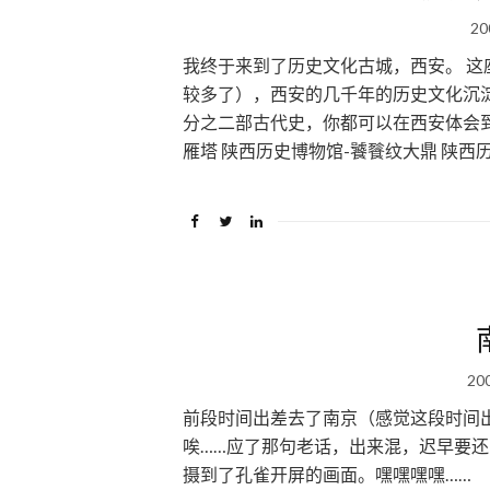
20
我终于来到了历史文化古城，西安。 
较多了），西安的几千年的历史文化沉
分之二部古代史，你都可以在西安体会到……
雁塔 陕西历史博物馆-饕餮纹大鼎 陕西历 
20
前段时间出差去了南京（感觉这段时间
唉……应了那句老话，出来混，迟早要
摄到了孔雀开屏的画面。嘿嘿嘿嘿……