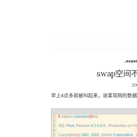
..expe
swap空
20
早上4点多就被叫起来，说某现网的数
1
$
sqlplus 
user
/
pwd
@
sid
2
3
SQL*
Plus
:
Release
9.2.0.6.0
-
Production 
on 
Fri
4
5
Copyright
(
c
)
1982
,
2002
,
Oracle 
Corporation
.