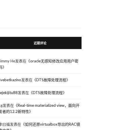
近期评论
Jimmy He
发表在《
oracle无感知修改应用用户密
码
》
livebetkazino
发表在《
DTS故障处理流程
》
rejekijitu88
发表在《
DTS故障处理流程
》
kg
发表在《
Real-time materialized view，面向开
发者的12.2新特性
》
李曰福
发表在《
如何还原virtualbox导出的RAC镜