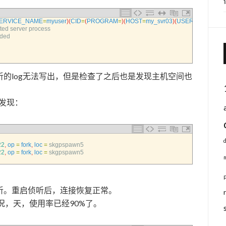
ERVICE_NAME
=
myuser
)
(
CID
=
(
PROGRAM
=
)
(
HOST
=
my_svr03
)
(
USER
=
user16
)
)
)
ted 
server 
process
ded
的log无法写出，但是检查了之后也是发现主机空间也
的发现：
22
,
op
=
fork
,
loc
=
skgpspawn5
22
,
op
=
fork
,
loc
=
skgpspawn5
听。重启侦听后，连接恢复正常。
用情况，天，使用率已经90%了。