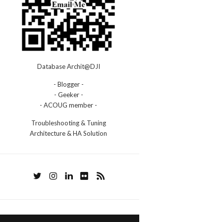
Database Archit@DJI
- Blogger -
- Geeker -
- ACOUG member -
Troubleshooting & Tuning
Architecture & HA Solution