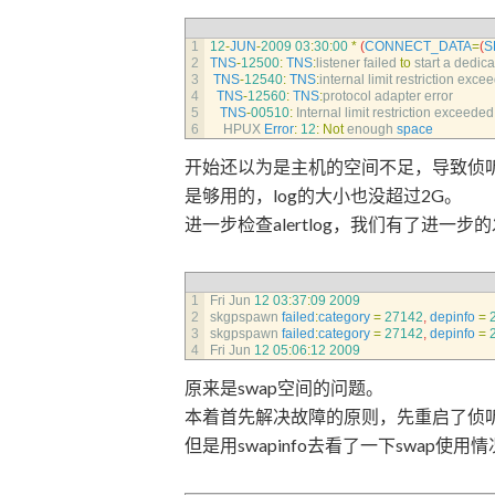
1
12
-
JUN
-
2009
03
:
30
:
00
*
(
CONNECT_DATA
=
(
S
2
TNS
-
12500
:
TNS
:
listener 
failed 
to
start
a
dedica
3
TNS
-
12540
:
TNS
:
internal 
limit 
restriction 
excee
4
TNS
-
12560
:
TNS
:
protocol 
adapter 
error
5
TNS
-
00510
:
Internal 
limit 
restriction 
exceeded
6
HPUX 
Error
:
12
:
Not
enough 
space
开始还以为是主机的空间不足，导致侦听
是够用的，log的大小也没超过2G。
进一步检查alertlog，我们有了进一步
1
Fri 
Jun
12
03
:
37
:
09
2009
2
skgpspawn 
failed
:
category
=
27142
,
depinfo
=
3
skgpspawn 
failed
:
category
=
27142
,
depinfo
=
4
Fri 
Jun
12
05
:
06
:
12
2009
原来是swap空间的问题。
本着首先解决故障的原则，先重启了侦
但是用swapinfo去看了一下swap使