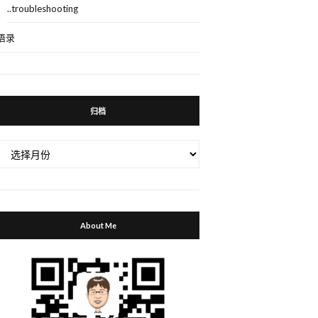
..troubleshooting
语录
归档
归
档
About Me