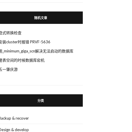
随机文章
隐式转换检查
安装cluster时报错 PRVF-5636
用_minimum_giga_scn解决无法启动的数据库
建表空间的时候数据库宕机
五一肇庆游
分类
Backup & recover
Design & develop