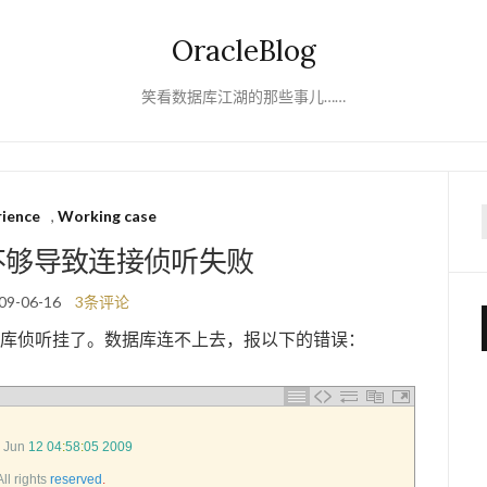
OracleBlog
笑看数据库江湖的那些事儿……
rience
,
Working case
f
间不够导致连接侦听失败
09-06-16
3条评论
据库侦听挂了。数据库连不上去，报以下的错误：
 
Jun
12
04
:
58
:
05
2009
All 
rights 
reserved
.