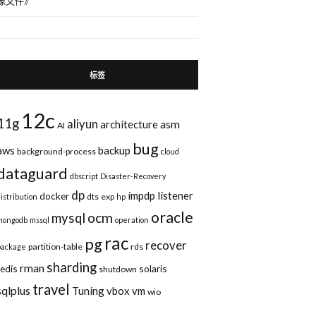
像文件
》
*
(
ADDRESS
=
(
PROTOCOL
=
tcp
)
(
HOST
=
192.168.1.88
)
(
PORT
=
65323
)
)
*
establish *
标签
12c
11g
aliyun
asm
architecture
AI
bug
aws
backup
background-process
cloud
dataguard
dbscript
Disaster-Recovery
dp
impdp
listener
docker
dts
exp
distribution
hp
oracle
ocm
mysql
mongodb
mssql
operation
rac
pg
recover
partition-table
rds
package
sharding
rman
redis
solaris
shutdown
travel
sqlplus
Tuning
vbox
vm
wio