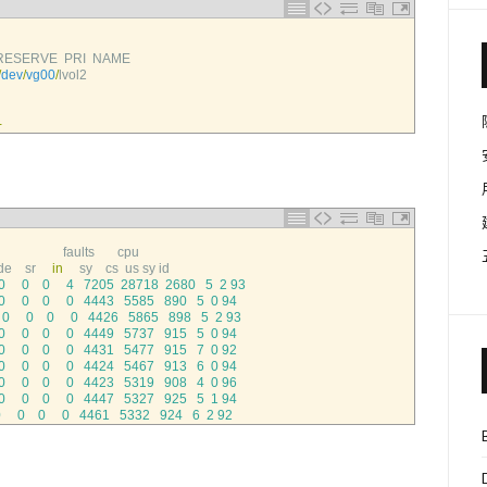
RESERVE  
PRI  
NAME
/
dev
/
vg00
/
lvol2
-
                 
faults       
cpu
de    
sr     
in
sy    
cs  
us 
sy 
id
0
0
0
4
7205
28718
2680
5
2
93
0
0
0
0
4443
5585
890
5
0
94
0
0
0
0
4426
5865
898
5
2
93
0
0
0
0
4449
5737
915
5
0
94
0
0
0
0
4431
5477
915
7
0
92
0
0
0
0
4424
5467
913
6
0
94
0
0
0
0
4423
5319
908
4
0
96
0
0
0
0
4447
5327
925
5
1
94
0
0
0
0
4461
5332
924
6
2
92