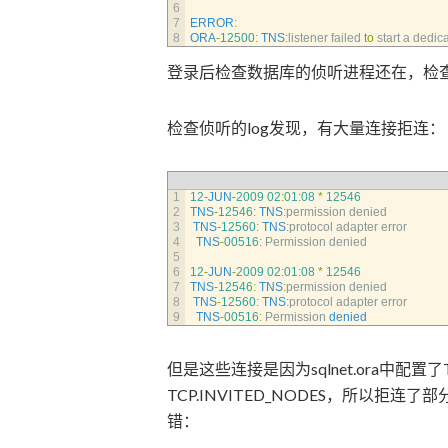
6
7
ERROR
:
8
ORA
-
12500
:
TNS
:
listener 
failed 
to
start
a
dedica
登录后检查数据库的侦听进程还在，检查lsnr
检查侦听的log发现，有大量连接拒连：
1
12
-
JUN
-
2009
02
:
01
:
08
*
12546
2
TNS
-
12546
:
TNS
:
permission 
denied
3
TNS
-
12560
:
TNS
:
protocol 
adapter 
error
4
TNS
-
00516
:
Permission 
denied
5
6
12
-
JUN
-
2009
02
:
01
:
08
*
12546
7
TNS
-
12546
:
TNS
:
permission 
denied
8
TNS
-
12560
:
TNS
:
protocol 
adapter 
error
9
TNS
-
00516
:
Permission 
denied
但是这些连接是因为sqlnet.ora中配置了TC
TCP.INVITED_NODES，所以拒
错：