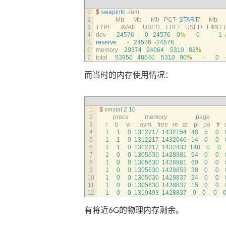
1
$
swapinfo
-
tam
2
Mb      
Mb      
Mb   
PCT  
START
/
Mb
3
TYPE      
AVAIL    
USED    
FREE  
USED   
LIMIT 
4
dev
24576
0
24576
0
%
0
-
1
5
reserve
-
24576
-
24576
6
memory
29374
24064
5310
82
%
7
total
53950
48640
5310
90
%
-
0
而当时的内存使用情况：
1
$
vmstat
2
10
2
procs           
memory                   
page             
3
r
b
w
avm    
free   
re   
at    
pi   
po    
fr   
4
1
1
0
1312217
1432154
48
5
0
5
1
1
0
1312217
1432046
14
0
0
6
1
1
0
1312217
1432433
148
0
0
7
1
0
0
1305630
1428981
94
0
0
8
1
0
0
1305630
1428981
60
0
0
9
1
0
0
1305630
1428853
38
0
0
10
1
0
0
1305630
1428837
24
0
0
11
1
0
0
1305630
1428837
15
0
0
12
1
0
0
1319493
1428837
9
0
0
有将近6G的物理内存剩余。