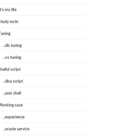
It's my life
Study note
Tuning
..db tuning
..os tuning
Useful script
..dba script
..unix shell
Working case
..experience
..oracle service