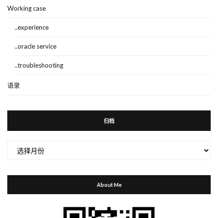
Working case
..experience
..oracle service
..troubleshooting
语录
归档
归
档
About Me