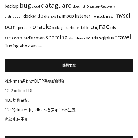
bug
dataguard
backup
cloud
dbscript
Disaster-Recovery
mysql
dp
impdp
listener
docker
dts
exp
distribution
hp
mongodb
mssql
rac
pg
oracle
ocm
partition-table
rds
operation
package
travel
sharding
recover
rman
sqlplus
redis
solaris
shutdown
Tuning
vbox
vm
wio
随机文章
减少rman备份对OLTP系统的影响
12.2 online TDE
NBU培训杂记
12c的cluster中，dbs下指定spfile不生效
也谈电信重组