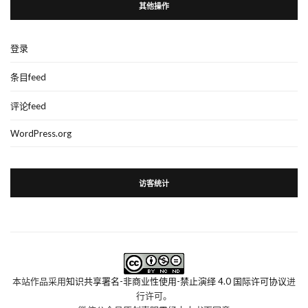
其他操作
登录
条目feed
评论feed
WordPress.org
访客统计
本站作品采用
知识共享署名-非商业性使用-禁止演绎 4.0 国际许可协议
进
行许可。