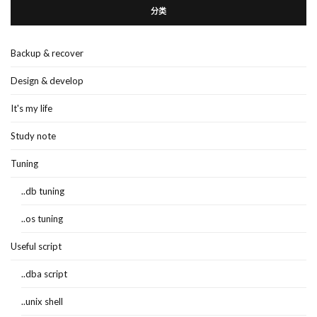
分类
Backup & recover
Design & develop
It's my life
Study note
Tuning
..db tuning
..os tuning
Useful script
..dba script
..unix shell