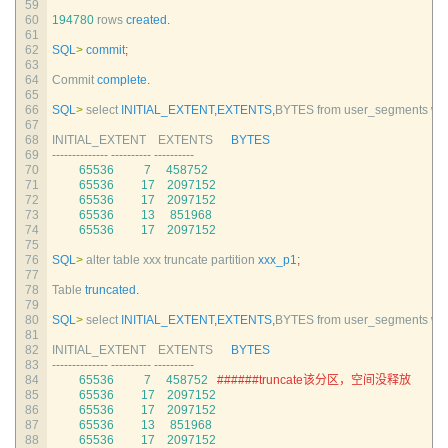
59
60
194780
rows 
created
.
61
62
SQL
>
commit
;
63
64
Commit 
complete
.
65
66
SQL
>
select 
INITIAL_EXTENT
,
EXTENTS
,
BYTES 
from 
user_segments 
wh
67
68
INITIAL_EXTENT    
EXTENTS      
BYTES
69
--
--
--
--
--
--
--
--
--
--
--
--
--
--
--
--
--
70
65536
7
458752
71
65536
17
2097152
72
65536
17
2097152
73
65536
13
851968
74
65536
17
2097152
75
76
SQL
>
alter 
table 
xxx 
truncate 
partition 
xxx_p1
;
77
78
Table 
truncated
.
79
80
SQL
>
select 
INITIAL_EXTENT
,
EXTENTS
,
BYTES 
from 
user_segments 
wh
81
82
INITIAL_EXTENT    
EXTENTS      
BYTES
83
--
--
--
--
--
--
--
--
--
--
--
--
--
--
--
--
--
84
65536
7
458752
######truncate该分区，空间没释放
85
65536
17
2097152
86
65536
17
2097152
87
65536
13
851968
88
65536
17
2097152