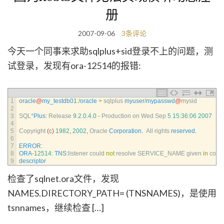
册
2007-09-06
3条评论
今天一个同事来求助sqlplus+sid登录不上的问题，测
试登录，发现有ora-12514的报错:
1
oracle
@
my_testdb01
:
/
oracle
>
sqlplus 
myuser
/
mypasswd
@
mysid
2
3
SQL*
Plus
:
Release
9.2.0.4.0
-
Production 
on 
Wed 
Sep
5
15
:
36
:
06
2007
4
5
Copyright
(
c
)
1982
,
2002
,
Oracle 
Corporation
.
All 
rights 
reserved
.
6
7
ERROR
:
8
ORA
-
12514
:
TNS
:
listener 
could 
not
resolve 
SERVICE_NAME 
given 
in
conn
9
descriptor
检查了sqlnet.ora文件，发现
NAMES.DIRECTORY_PATH= (TNSNAMES)，是使用
tsnnames，继续检查 […]