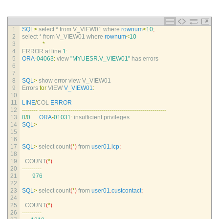
1
SQL
>
select *
from 
V_VIEW01 
where 
rownum
<
10
;
2
select *
from 
V_VIEW01 
where 
rownum
<
10
3
*
4
ERROR 
at 
line
1
:
5
ORA
-
04063
:
view
"MYUESR.V_VIEW01"
has 
errors
6
7
8
SQL
>
show 
error 
view 
V_VIEW01
9
Errors 
for
VIEW 
V_VIEW01
:
10
11
LINE
/
COL 
ERROR
12
--
--
--
--
--
--
--
--
--
--
--
--
--
--
--
--
--
--
--
--
--
--
--
--
--
--
--
--
--
--
--
--
--
--
--
--
-
13
0
/
0
ORA
-
01031
:
insufficient 
privileges
14
SQL
>
15
16
17
SQL
>
select 
count
(
*
)
from 
user01
.
icp
;
18
19
COUNT
(
*
)
20
--
--
--
--
--
21
976
22
23
SQL
>
select 
count
(
*
)
from 
user01
.
custcontact
;
24
25
COUNT
(
*
)
26
--
--
--
--
--