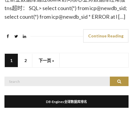
tns超时： SQL> select count(*) from icp@newdb_sid;
select count(*) from icp@newdb_sid * ERROR at l […]
Continue Reading
1
2
下一页 »
Search
Search
for:
DB-Engines全球数据库排名