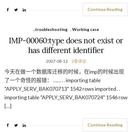
Continue Reading
..troubleshooting
,
Working case
IMP-00060:type does not exist or
has different identifier
2007-08-12
2条评论
今天在做一个数据库迁移的时候，在imp的时候出现
了一个奇怪的报错： …… . . importing table
“APPLY_SERV_BAK070713” 1542 rows imported . .
importing table “APPLY_SERV_BAK070724” 1546 row
[…]
Continue Reading