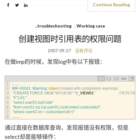
Continue Reading
..troubleshooting
,
Working case
创建视图时引用表的权限问题
2007-09-27
没有评论
在做imp的时候，发现log中有以下报错：
1
……
2
IMP
-
00041
:
Warning
:
object
created 
with 
compilation 
warnings
3
"CREATE FORCE VIEW "
MYUESR
"."
V
_
VIEW01
"                          ("
ICPCOD
"
4
 "
E
") AS "
5
"select user02.IcpCode"
6
"from user01.icp icp,user01.custcontact custcontact"
7
"where user02.id = custcontact.id(+)"
8
……
通过直接在数据库查询，发现报错没有权限，但是
select却是能够操作：