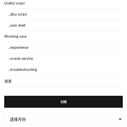
Useful script
..dba script
..unix shell
Working case
..experience
..oracle service
..troubleshooting
语录
归档
归
档