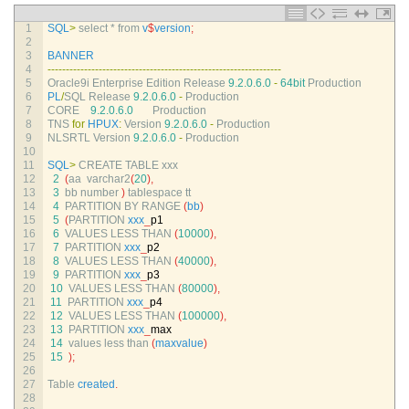
1
SQL
>
select *
from
v
$
version
;
2
3
BANNER
4
--
--
--
--
--
--
--
--
--
--
--
--
--
--
--
--
--
--
--
--
--
--
--
--
--
--
--
--
--
--
--
--
5
Oracle9i 
Enterprise 
Edition 
Release
9.2.0.6.0
-
64bit
Production
6
PL
/
SQL 
Release
9.2.0.6.0
-
Production
7
CORE
9.2.0.6.0
Production
8
TNS 
for
HPUX
:
Version
9.2.0.6.0
-
Production
9
NLSRTL 
Version
9.2.0.6.0
-
Production
10
11
SQL
>
CREATE 
TABLE 
xxx
12
2
(
aa  
varchar2
(
20
)
,
13
3
bb 
number
)
tablespace 
tt
14
4
PARTITION 
BY 
RANGE
(
bb
)
15
5
(
PARTITION 
xxx
_
p1
16
6
VALUES 
LESS 
THAN
(
10000
)
,
17
7
PARTITION 
xxx
_
p2
18
8
VALUES 
LESS 
THAN
(
40000
)
,
19
9
PARTITION 
xxx
_
p3
20
10
VALUES 
LESS 
THAN
(
80000
)
,
21
11
PARTITION 
xxx
_
p4
22
12
VALUES 
LESS 
THAN
(
100000
)
,
23
13
PARTITION 
xxx
_
max
24
14
values 
less 
than
(
maxvalue
)
25
15
)
;
26
27
Table 
created
.
28