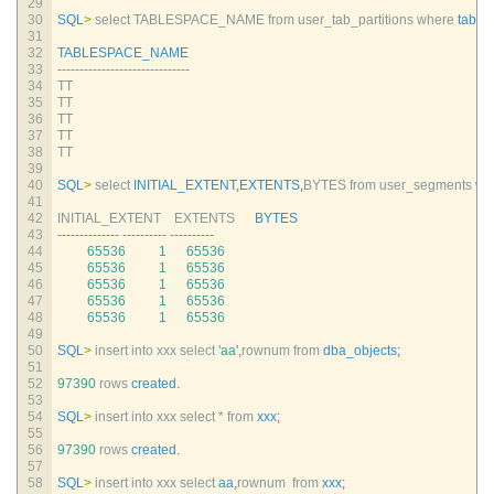
29
30
SQL
>
select 
TABLESPACE_NAME 
from 
user_tab_partitions 
where 
table
31
32
TABLESPACE_NAME
33
--
--
--
--
--
--
--
--
--
--
--
--
--
--
--
34
TT
35
TT
36
TT
37
TT
38
TT
39
40
SQL
>
select 
INITIAL_EXTENT
,
EXTENTS
,
BYTES 
from 
user_segments 
wh
41
42
INITIAL_EXTENT    
EXTENTS      
BYTES
43
--
--
--
--
--
--
--
--
--
--
--
--
--
--
--
--
--
44
65536
1
65536
45
65536
1
65536
46
65536
1
65536
47
65536
1
65536
48
65536
1
65536
49
50
SQL
>
insert 
into 
xxx 
select
'aa'
,
rownum 
from 
dba_objects
;
51
52
97390
rows 
created
.
53
54
SQL
>
insert 
into 
xxx 
select *
from 
xxx
;
55
56
97390
rows 
created
.
57
58
SQL
>
insert 
into 
xxx 
select 
aa
,
rownum  
from 
xxx
;