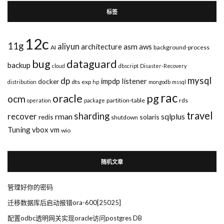
标签
12c
11g
aliyun
asm
architecture
aws
AI
background-process
bug
dataguard
backup
cloud
dbscript
Disaster-Recovery
mysql
dp
impdp
listener
docker
dts
exp
distribution
hp
mongodb
mssql
rac
pg
oracle
ocm
partition-table
rds
operation
package
travel
sharding
recover
rman
sqlplus
redis
solaris
shutdown
Tuning
vbox
vm
wio
随机文章
管理好你的密码
迁移数据库后启动报错ora-600[25025]
配置odbc透明网关实现oracle访问postgres DB