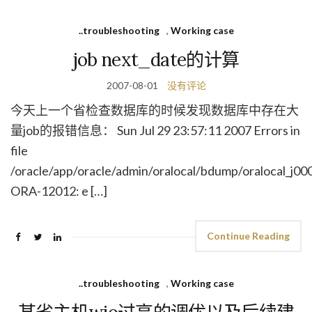
..troubleshooting
,
Working case
job next_date的计算
2007-08-01
没有评论
今天上一个省检查数据库的时候发现数据库中存在大
量job的报错信息： Sun Jul 29 23:57:11 2007 Errors in
file
/oracle/app/oracle/admin/oralocal/bdump/oralocal_j00
ORA-12012: e […]
Continue Reading
..troubleshooting
,
Working case