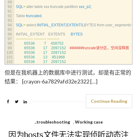
89
90
SQL
>
alter 
table 
xxx 
truncate 
partition 
xxx_p2
;
91
92
Table 
truncated
.
93
94
SQL
>
select 
INITIAL_EXTENT
,
EXTENTS
,
BYTES 
from 
user_segments 
wh
95
96
INITIAL_EXTENT    
EXTENTS      
BYTES
97
--
--
--
--
--
--
--
--
--
--
--
--
--
--
--
--
--
98
65536
7
458752
99
65536
17
2097152
######truncate该分区，空间没释放
100
65536
17
2097152
101
65536
13
851968
102
65536
17
2097152
但是在我机器上的数据库中进行测试，却是有正常的
结果： [crayon-6a7829afd32e2322 […]
Continue Reading
..troubleshooting
,
Working case
因为hosts文件无法实现侦听动态注