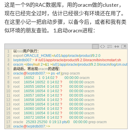
这是一个9i的RAC数据库，用的oracm做的cluster，
现在已经完全过时，估计已经很少有环境还在用了。
在这里小记一把启动步骤，以备今后，或者和我有类
似环境的朋友查验。 1.启动oracm进程：
1
以
root
用户执行：
2
export 
ORACLE_HOME
=
/
u01
/
app
/
oracle
/
product
/
9.2.0
3
lxrptrdb007
:
~
# /u01/app/oracle/product/9.2.0/oracm/bin/ocmstart.sh
4
oracm
<
/
dev
/
null
2
>
&
1
>
/
u01
/
app
/
oracle
/
product
/
9.2.0
/
oracm
/
log
/
cm
.
out
&
5
启动后，将出现
oracm
的进程：
6
oracle
@
lxrptrdb007
:
~
>
ps
-
ef
|
grep 
oracm
7
root
16052
1
0
14
:
02
?
00
:
00
:
00
oracm
8
root
16054
16052
0
14
:
02
?
00
:
00
:
00
oracm
9
root
16055
16054
0
14
:
02
?
00
:
00
:
00
oracm
10
root
16056
16054
0
14
:
02
?
00
:
00
:
00
oracm
11
root
16057
16054
0
14
:
02
?
00
:
00
:
05
oracm
12
root
16058
16054
0
14
:
02
?
00
:
00
:
00
oracm
13
root
16059
16054
0
14
:
02
?
00
:
00
:
00
oracm
14
root
16060
16054
0
14
:
02
?
00
:
00
:
00
oracm
15
root
16061
16054
0
14
:
02
?
00
:
00
:
00
oracm
16
root
16072
16054
0
14
:
02
?
00
:
00
:
00
oracm
17
oracle
25283
25250
0
19
:
13
pts
/
0
00
:
00
:
00
grep 
oracm
18
oracle
@
lxrptrdb007
:
~
>