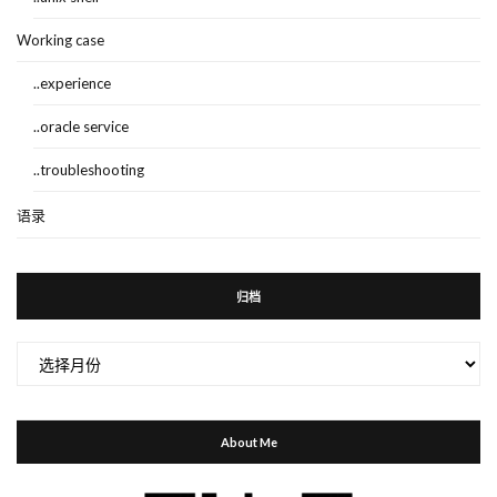
Working case
..experience
..oracle service
..troubleshooting
语录
归档
归
档
About Me