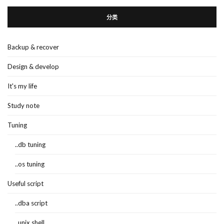
分类
Backup & recover
Design & develop
It's my life
Study note
Tuning
..db tuning
..os tuning
Useful script
..dba script
..unix shell