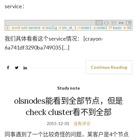
service：
1
srvctl 
add 
service
-
d
ora11g
-
s
srv_di_1
-
r
node1
-
a
node2
-
P
basic
-
e
SELE
我们具体看看这个service情况： [crayon-
6a741df3290ba749035 […]
Continue Reading
Study note
olsnodes能看到全部节点，但是
check cluster看不到全部
2015-12-01
没有评论
同事遇到了一个比较奇怪的问题，某客户是4个节点