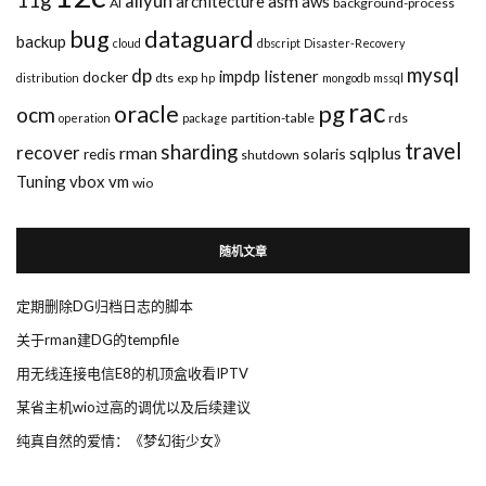
11g
aliyun
asm
architecture
aws
AI
background-process
bug
dataguard
backup
cloud
dbscript
Disaster-Recovery
mysql
dp
impdp
listener
docker
dts
exp
distribution
hp
mongodb
mssql
rac
pg
oracle
ocm
partition-table
rds
operation
package
travel
sharding
recover
rman
sqlplus
redis
solaris
shutdown
Tuning
vbox
vm
wio
随机文章
定期删除DG归档日志的脚本
关于rman建DG的tempfile
用无线连接电信E8的机顶盒收看IPTV
某省主机wio过高的调优以及后续建议
纯真自然的爱情：《梦幻街少女》