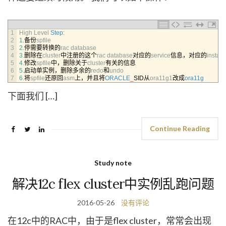
1
High 
Level 
Step
:
2
1.
备份
spfile
3
2.
停需要转换的
rac 
database
4
3.
删除在
cluster
中注册的这个
rac 
database
对应的
service
信息，对应的
instan
5
4.
修改
spfile
中，删除关于
cluster
有关的信息
6
5.
启动单实例，删除多余的
redo
和
undo
7
6.
将
spfile
还原回
asm
上，并且将
ORACLE
_
SID从
ora11g1
改成
ora11g
下面我们 […]
Continue Reading
Study note
解决12c flex cluster中实例乱跑问题
2016-05-26
没有评论
在12c中的RAC中，由于是flex cluster，常常会出现