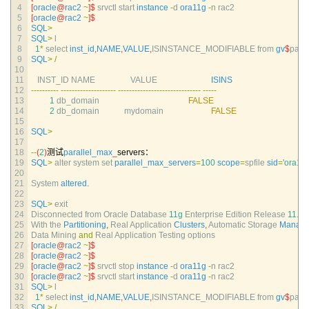
4
[
oracle
@
rac2
~
]
$
srvctl 
start 
instance
-
d
ora11g
-
n
rac2
5
[
oracle
@
rac2
~
]
$
6
SQL
>
7
SQL
>
l
8
1
*
select 
inst_id
,
NAME
,
VALUE
,
ISINSTANCE_MODIFIABLE 
from 
gv
$
para
9
SQL
>
/
10
11
INST_ID 
NAME                 
VALUE                          
ISINS
12
--
--
--
--
--
--
--
--
--
--
--
--
--
--
--
--
--
--
--
--
--
--
--
--
--
--
--
--
--
--
--
--
-
13
1
db_domain                                           
FALSE
14
2
db_domain            
mydomain                       
FALSE
15
16
SQL
>
17
18
--
(
2
)
测试
parallel_max
_
servers：
19
SQL
>
alter 
system 
set 
parallel_max_servers
=
100
scope
=
spfile 
sid
=
'ora11
20
21
System 
altered
.
22
23
SQL
>
exit
24
Disconnected 
from 
Oracle 
Database
11g
Enterprise 
Edition 
Release
11.2.
25
With 
the 
Partitioning
,
Real 
Application 
Clusters
,
Automatic 
Storage 
Manag
26
Data 
Mining 
and
Real 
Application 
Testing 
options
27
[
oracle
@
rac2
~
]
$
28
[
oracle
@
rac2
~
]
$
29
[
oracle
@
rac2
~
]
$
srvctl 
stop 
instance
-
d
ora11g
-
n
rac2
30
[
oracle
@
rac2
~
]
$
srvctl 
start 
instance
-
d
ora11g
-
n
rac2
31
SQL
>
l
32
1
*
select 
inst_id
,
NAME
,
VALUE
,
ISINSTANCE_MODIFIABLE 
from 
gv
$
para
33
SQL
>
/