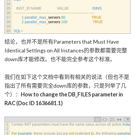
34
35
INST_ID 
NAME                 
VALUE                          
ISINS
36
--
--
--
--
--
--
--
--
--
--
--
--
--
--
--
--
--
--
--
--
--
--
--
--
--
--
--
--
--
--
--
--
-
37
1
parallel_max
_
servers
80
TRUE
38
2
parallel_max
_
servers
100
TRUE
39
40
SQL
>
结论，也并不是所有Parameters that Must Have
Identical Settings on All Instances的参数都需要完整
down库才能修改。也不能完全参考这个标准。
我们在如下这个文档中看到有相关的说法（但也不是
指出了所有需要完全down库的参数，只是列举了几
个）：
How to change the DB_FILES parameter in
RAC (Doc ID 1636681.1)
1
Certain 
INIT 
parameters 
must 
have 
the 
same 
value 
across 
all 
active 
instanc
2
3
For
example
,
these 
include 
but 
are 
not
restricted 
to
,
the 
following 
parameter