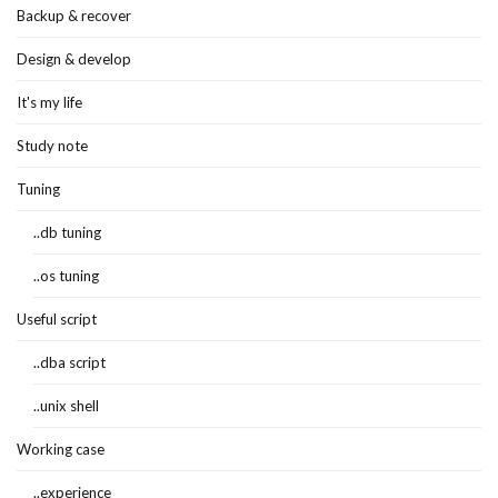
Backup & recover
Design & develop
It's my life
Study note
Tuning
..db tuning
..os tuning
Useful script
..dba script
..unix shell
Working case
..experience