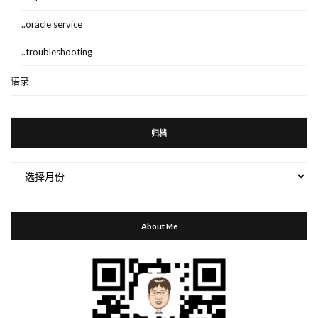
..oracle service
..troubleshooting
语录
归档
归
档
About Me