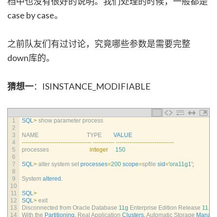
档中也没有很好的说明。我们处理的时候，一般都是
case by case。
之前队友们有过讨论，究竟哪些参数是需要完整
down库的。
猜想一
：ISINSTANCE_MODIFIABLE
1
SQL
>
show 
parameter 
process
2
3
NAME                                 
TYPE        
VALUE
4
--
--
--
--
--
--
--
--
--
--
--
--
--
--
--
--
--
--
--
--
--
--
--
-
--
--
--
--
--
--
--
--
--
--
--
--
--
--
--
5
processes                            
integer
150
6
7
SQL
>
alter 
system 
set 
processes
=
200
scope
=
spfile 
sid
=
'ora11g1'
;
8
9
System 
altered
.
10
11
SQL
>
12
SQL
>
exit
13
Disconnected 
from 
Oracle 
Database
11g
Enterprise 
Edition 
Release
11.2.
14
With 
the 
Partitioning
,
Real 
Application 
Clusters
,
Automatic 
Storage 
Manag