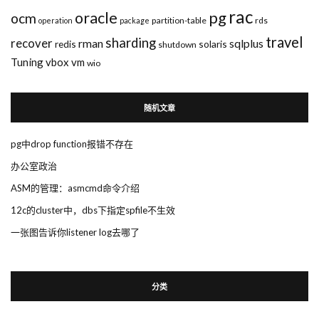
rac
pg
oracle
ocm
partition-table
rds
operation
package
travel
sharding
recover
rman
sqlplus
redis
solaris
shutdown
Tuning
vbox
vm
wio
随机文章
pg中drop function报错不存在
办公室政治
ASM的管理：asmcmd命令介绍
12c的cluster中，dbs下指定spfile不生效
一张图告诉你listener log去哪了
分类