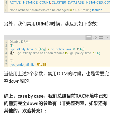
4
ACTIVE_INSTANCE_COUNT
,
CLUSTER_DATABASE_INSTANCES
,
COMPA
5
6
None 
of 
these 
parameters 
can 
be 
changed 
in
a
RAC 
rolling 
fashion
.
另外，我们禁用
DRM
的时候，涉及到如下参数：
1
Disable 
DRM
：
2
(
1
)
3
_gc_affinity_time
=
0
（
10g
）
/
_gc_policy_time
=
0
（
11g
）
4
注：
_gc_affinity_time 
has 
been 
rename 
to
_gc_policy_time 
in
11g
5
6
(
2
)
7
_gc_undo_affinity
=
FALSE
当使用上述2个参数，禁用DRM的时候，也是需要完
整down库的。
综上，case by case，我们总结目前RAC环境中已知
的需要完全down的参数有（非完整列表，如果还有
其他的，欢迎补充）: