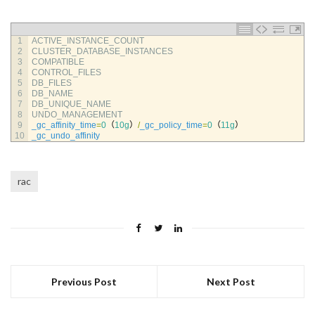
1
ACTIVE_INSTANCE_COUNT
2
CLUSTER_DATABASE_INSTANCES
3
COMPATIBLE
4
CONTROL_FILES
5
DB_FILES
6
DB_NAME
7
DB_UNIQUE_NAME
8
UNDO_MANAGEMENT
9
_gc_affinity_time
=
0
（
10g
）
/
_gc_policy_time
=
0
（
11g
）
10
_gc_undo_affinity
rac
Previous Post
Next Post