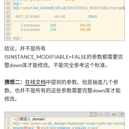
45
SQL
>
46
SQL
>
select 
inst_id
,
NAME
,
VALUE
,
ISINSTANCE_MODIFIABLE 
from 
gv
$
pa
47
48
INST_ID 
NAME                 
VALUE                          
ISINS
49
--
--
--
--
--
--
--
--
--
--
--
--
--
--
--
--
--
--
--
--
--
--
--
--
--
--
--
--
--
--
--
--
-
50
1
processes
200
FALSE
51
2
processes
150
FALSE
52
53
SQL
>
结论，并不是所有
ISINSTANCE_MODIFIABLE=FALSE的参数都需要完
整down库才能修改。不能完全参考这个标准。
猜想二：
在线文档
中提到的参数。但是抽查几个参
数，也并不是所有的这些参数需要完整down库才能
修改。
1
--
(
1
)
测试
db
_
domain：
2
SQL
>
alter 
system 
set 
db_domain
=
'mydomain'
scope
=
spfile 
sid
=
'ora11g2'
;
3
[
oracle
@
rac2
~
]
$
srvctl 
stop 
instance
-
d
ora11g
-
n
rac2