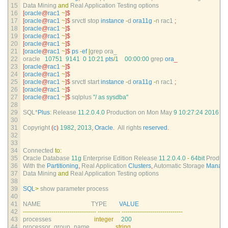
15
Data 
Mining 
and
Real 
Application 
Testing 
options
16
[
oracle
@
rac1
~
]
$
17
[
oracle
@
rac1
~
]
$
srvctl 
stop 
instance
-
d
ora11g
-
n
rac1
;
18
[
oracle
@
rac1
~
]
$
19
[
oracle
@
rac1
~
]
$
20
[
oracle
@
rac1
~
]
$
21
[
oracle
@
rac1
~
]
$
ps
-
ef
|
grep 
ora_
22
oracle
10751
9141
0
10
:
21
pts
/
1
00
:
00
:
00
grep 
ora
_
23
[
oracle
@
rac1
~
]
$
24
[
oracle
@
rac1
~
]
$
25
[
oracle
@
rac1
~
]
$
srvctl 
start 
instance
-
d
ora11g
-
n
rac1
;
26
[
oracle
@
rac1
~
]
$
27
[
oracle
@
rac1
~
]
$
sqlplus
"/ as sysdba"
28
29
SQL*
Plus
:
Release
11.2.0.4.0
Production 
on 
Mon 
May
9
10
:
27
:
24
2016
30
31
Copyright
(
c
)
1982
,
2013
,
Oracle
.
All 
rights 
reserved
.
32
33
34
Connected 
to
:
35
Oracle 
Database
11g
Enterprise 
Edition 
Release
11.2.0.4.0
-
64bit
Product
36
With 
the 
Partitioning
,
Real 
Application 
Clusters
,
Automatic 
Storage 
Manag
37
Data 
Mining 
and
Real 
Application 
Testing 
options
38
39
SQL
>
show 
parameter 
process
40
41
NAME                                 
TYPE        
VALUE
42
--
--
--
--
--
--
--
--
--
--
--
--
--
--
--
--
--
--
--
--
--
--
--
-
--
--
--
--
--
--
--
--
--
--
--
--
--
--
--
43
processes                            
integer
200
44
processor_group_name                 
string