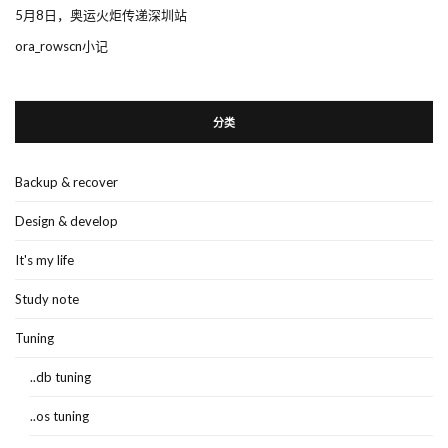
5月8日，奥运火炬传递深圳站
ora_rowscn小记
分类
Backup & recover
Design & develop
It's my life
Study note
Tuning
..db tuning
..os tuning