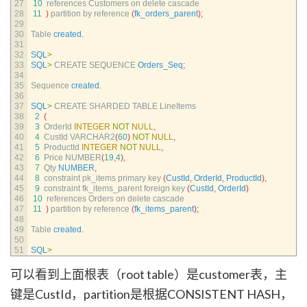
27
10
references 
Customers 
on 
delete 
cascade
28
11
)
partition 
by 
reference
(
fk_orders_parent
)
;
29
30
Table 
created
.
31
32
SQL
>
33
SQL
>
CREATE 
SEQUENCE 
Orders_Seq
;
34
35
Sequence 
created
.
36
37
SQL
>
CREATE 
SHARDED 
TABLE 
LineItems
38
2
(
39
3
OrderId 
INTEGER
NOT
NULL
,
40
4
CustId 
VARCHAR2
(
60
)
NOT
NULL
,
41
5
ProductId 
INTEGER
NOT
NULL
,
42
6
Price 
NUMBER
(
19
,
4
)
,
43
7
Qty 
NUMBER
,
44
8
constraint 
pk_items 
primary 
key
(
CustId
,
OrderId
,
ProductId
)
,
45
9
constraint 
fk_items_parent 
foreign 
key
(
CustId
,
OrderId
)
46
10
references 
Orders 
on 
delete 
cascade
47
11
)
partition 
by 
reference
(
fk_items_parent
)
;
48
49
Table 
created
.
50
51
SQL
>
可以看到上面根表（root table）是customer表，主
键是CustId，partition是根据CONSISTENT HASH，