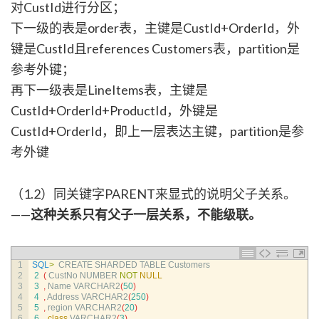
对CustId进行分区；
下一级的表是order表，主键是CustId+OrderId，外
键是CustId且references Customers表，partition是
参考外键；
再下一级表是LineItems表，主键是
CustId+OrderId+ProductId，外键是
CustId+OrderId，即上一层表达主键，partition是参
考外键
（1.2）同关键字PARENT来显式的说明父子关系。
——
这种关系只有父子一层关系，不能级联。
1
SQL
>
CREATE 
SHARDED 
TABLE 
Customers
2
2
(
CustNo 
NUMBER 
NOT
NULL
3
3
,
Name 
VARCHAR2
(
50
)
4
4
,
Address 
VARCHAR2
(
250
)
5
5
,
region 
VARCHAR2
(
20
)
6
6
,
class
VARCHAR2
(
3
)