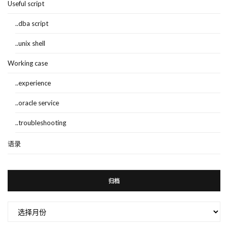
Useful script
..dba script
..unix shell
Working case
..experience
..oracle service
..troubleshooting
语录
归档
归
档