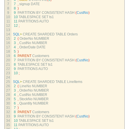
7
7
,
signup 
DATE
8
8
)
9
9
PARTITION 
BY 
CONSISTENT 
HASH
(
CustNo
)
10
10
TABLESPACE 
SET 
ts1
11
11
PARTITIONS 
AUTO
12
12
;
13
14
SQL
>
CREATE 
SHARDED 
TABLE 
Orders
15
2
(
OrderNo 
NUMBER
16
3
,
CustNo 
NUMBER
17
4
,
OrderDate 
DATE
18
5
)
19
6
PARENT
Customers
20
7
PARTITION 
BY 
CONSISTENT 
HASH
(
CustNo
)
21
8
TABLESPACE 
SET 
ts1
22
9
PARTITIONS 
AUTO
23
10
;
24
25
SQL
>
CREATE 
SHARDED 
TABLE 
LineItems
26
2
(
LineNo 
NUMBER
27
3
,
OrderNo 
NUMBER
28
4
,
CustNo 
NUMBER
29
5
,
StockNo 
NUMBER
30
6
,
Quantity 
NUMBER
31
7
)
32
8
PARENT
Customers
33
9
PARTITION 
BY 
CONSISTENT 
HASH
(
CustNo
)
34
10
TABLESPACE 
SET 
ts1
35
11
PARTITIONS 
AUTO