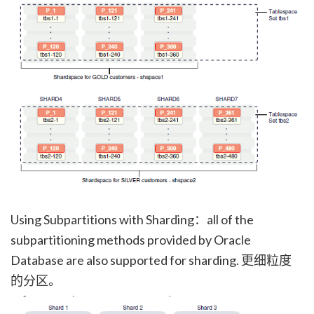
Using Subpartitions with Sharding：all of the
subpartitioning methods provided by Oracle
Database are also supported for sharding. 更细粒度
的分区。