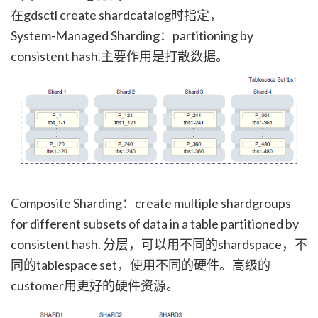
在gdsctl create shardcatalog时指定，
System-Managed Sharding：partitioning by
consistent hash.主要作用是打散数据。
Composite Sharding：create multiple shardgroups
for different subsets of data in a table partitioned by
consistent hash. 分层，可以用不同的shardspace，不
同的tablespace set，使用不同的硬件。高级的
customer用更好的硬件资源。