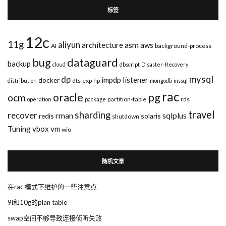
标签
12c
11g
aliyun
asm
architecture
aws
AI
background-process
bug
dataguard
backup
cloud
dbscript
Disaster-Recovery
mysql
dp
impdp
listener
docker
dts
exp
distribution
hp
mongodb
mssql
rac
pg
oracle
ocm
partition-table
rds
operation
package
travel
sharding
recover
rman
sqlplus
redis
solaris
shutdown
Tuning
vbox
vm
wio
随机文章
在rac 模式下维护的一些注意点
9i和10g的plan table
swap空间不够导致连接侦听失败