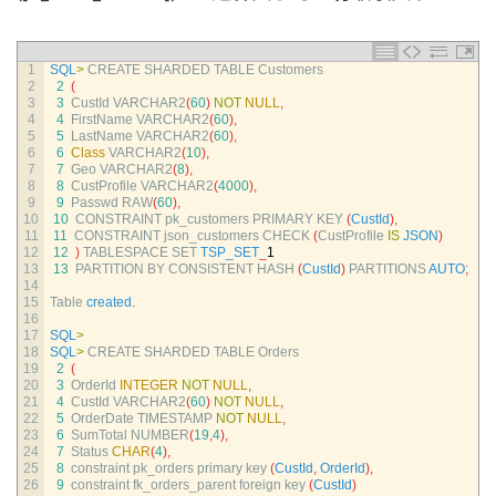
1
SQL
>
CREATE 
SHARDED 
TABLE 
Customers
2
2
(
3
3
CustId 
VARCHAR2
(
60
)
NOT
NULL
,
4
4
FirstName 
VARCHAR2
(
60
)
,
5
5
LastName 
VARCHAR2
(
60
)
,
6
6
Class
VARCHAR2
(
10
)
,
7
7
Geo 
VARCHAR2
(
8
)
,
8
8
CustProfile 
VARCHAR2
(
4000
)
,
9
9
Passwd 
RAW
(
60
)
,
10
10
CONSTRAINT 
pk_customers 
PRIMARY 
KEY
(
CustId
)
,
11
11
CONSTRAINT 
json_customers 
CHECK
(
CustProfile 
IS
JSON
)
12
12
)
TABLESPACE 
SET 
TSP_SET
_
1
13
13
PARTITION 
BY 
CONSISTENT 
HASH
(
CustId
)
PARTITIONS 
AUTO
;
14
15
Table 
created
.
16
17
SQL
>
18
SQL
>
CREATE 
SHARDED 
TABLE 
Orders
19
2
(
20
3
OrderId 
INTEGER
NOT
NULL
,
21
4
CustId 
VARCHAR2
(
60
)
NOT
NULL
,
22
5
OrderDate 
TIMESTAMP 
NOT
NULL
,
23
6
SumTotal 
NUMBER
(
19
,
4
)
,
24
7
Status 
CHAR
(
4
)
,
25
8
constraint 
pk_orders 
primary 
key
(
CustId
,
OrderId
)
,
26
9
constraint 
fk_orders_parent 
foreign 
key
(
CustId
)