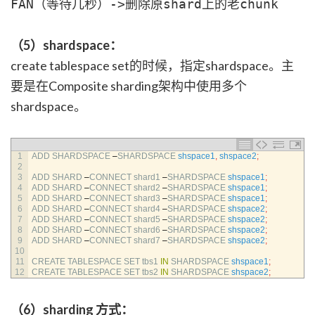
FAN（等待几秒）->删除原shard上的老chunk
（5）shardspace：
create tablespace set的时候，指定shardspace。主
要是在Composite sharding架构中使用多个
shardspace。
1
ADD 
SHARDSPACE
–
SHARDSPACE 
shspace1
,
shspace2
;
2
3
ADD 
SHARD
–
CONNECT 
shard1
–
SHARDSPACE 
shspace1
;
4
ADD 
SHARD
–
CONNECT 
shard2
–
SHARDSPACE 
shspace1
;
5
ADD 
SHARD
–
CONNECT 
shard3
–
SHARDSPACE 
shspace1
;
6
ADD 
SHARD
–
CONNECT 
shard4
–
SHARDSPACE 
shspace2
;
7
ADD 
SHARD
–
CONNECT 
shard5
–
SHARDSPACE 
shspace2
;
8
ADD 
SHARD
–
CONNECT 
shard6
–
SHARDSPACE 
shspace2
;
9
ADD 
SHARD
–
CONNECT 
shard7
–
SHARDSPACE 
shspace2
;
10
11
CREATE 
TABLESPACE 
SET 
tbs1 
IN
SHARDSPACE 
shspace1
;
12
CREATE 
TABLESPACE 
SET 
tbs2 
IN
SHARDSPACE 
shspace2
;
（6）sharding 方式：