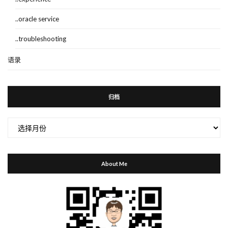
..oracle service
..troubleshooting
语录
归档
归
档
About Me