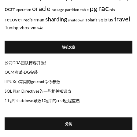
rac
pg
oracle
ocm
partition-table
rds
operation
package
travel
sharding
recover
rman
sqlplus
redis
solaris
shutdown
Tuning
vbox
vm
wio
随机文章
公司DBA团队博客开张！
OCM考试-DG安装
HPUX中常用的getconf命令参数
SQL Plan Directives的一些相关知识点
11g库shutdown导致10g库的crsd进程重启
分类