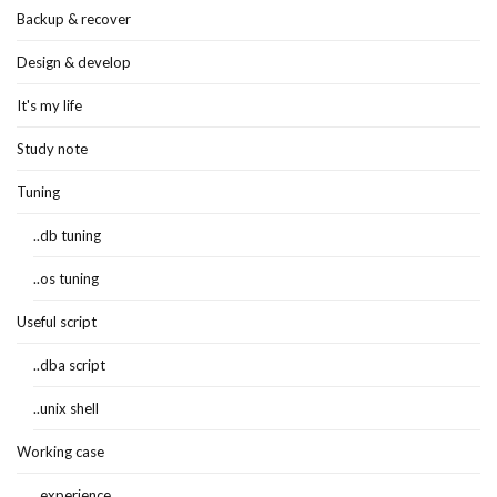
Backup & recover
Design & develop
It's my life
Study note
Tuning
..db tuning
..os tuning
Useful script
..dba script
..unix shell
Working case
..experience