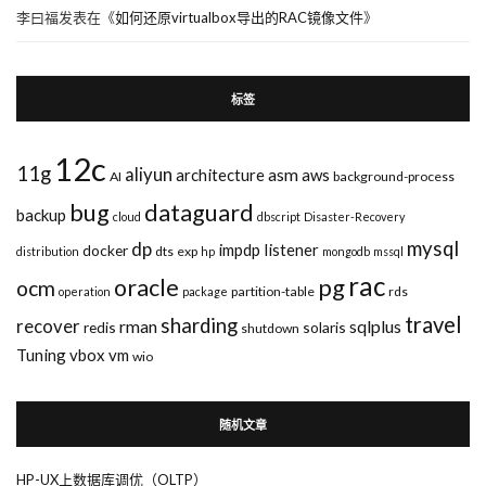
李曰福
发表在《
如何还原virtualbox导出的RAC镜像文件
》
标签
12c
11g
aliyun
asm
architecture
aws
AI
background-process
bug
dataguard
backup
cloud
dbscript
Disaster-Recovery
mysql
dp
impdp
listener
docker
dts
exp
distribution
hp
mongodb
mssql
rac
pg
oracle
ocm
partition-table
rds
operation
package
travel
sharding
recover
rman
sqlplus
redis
solaris
shutdown
Tuning
vbox
vm
wio
随机文章
HP-UX上数据库调优（OLTP）