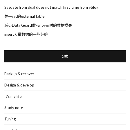
Sysdate from dual does not match first_time from v$log
关于rac的external table
减少Data Guard做Failover时的数据损失
insert大量数据的一些经验
分类
Backup & recover
Design & develop
It's my life
Study note
Tuning