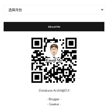
归
档
About Me
Database Archit@DJI
- Blogger -
- Geeker -