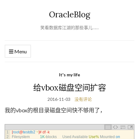
OracleBlog
笑看数据库江湖的那些事儿……
Menu
It's my life
给vbox磁盘空间扩容
2016-11-03
没有评论
我的vbox的根目录磁盘空间快不够用了，
1
[
root
@
testdb2
~
]
# df -k
2
Filesystem
1K
-
blocks      
Used 
Available 
Use
%
Mounted 
on