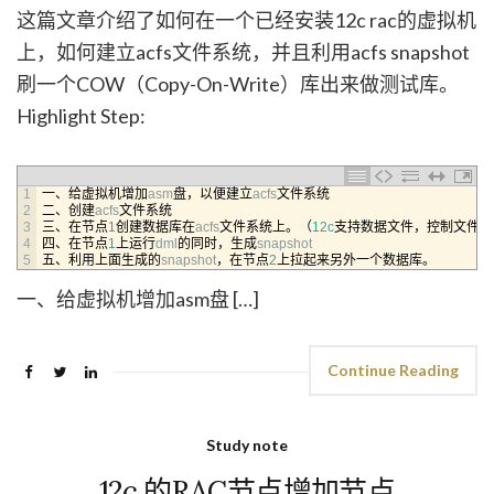
这篇文章介绍了如何在一个已经安装12c rac的虚拟机
上，如何建立acfs文件系统，并且利用acfs snapshot
刷一个COW（Copy-On-Write）库出来做测试库。
Highlight Step:
1
一、给虚拟机增加
asm
盘，以便建立
acfs
文件系统
2
二、创建
acfs
文件系统
3
三、在节点
1
创建数据库在
acfs
文件系统上。（
12c
支持数据文件，控制文件，
4
四、在节点
1
上运行
dml
的同时，生成
snapshot
5
五、利用上面生成的
snapshot
，在节点
2
上拉起来另外一个数据库。
一、给虚拟机增加asm盘 […]
Continue Reading
Study note
12c 的RAC节点增加节点