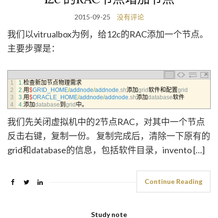
2015-09-25
没有评论
我们以vitrualbox为例，给12c的RAC添加一个节点。
主要步骤是：
1
1.
检查新加节点物理需求
2
2.
用
$
GRID_HOME
/
addnode
/
addnode
.
sh
添加
grid
软件和配置
grid
3
3.
用
$
ORACLE_HOME
/
addnode
/
addnode
.
sh
添加
database
软件
4
4.
添加
database
到
grid
中。
我们先关闭虚拟机中的2节点RAC，对其中一个节点
反击右键，复制一份。 复制完成后，清除一下原有的
grid和database的信息，包括软件目录，invento […]
Continue Reading
Study note