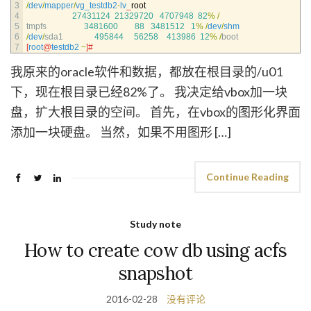
3
/
dev
/
mapper
/
vg_testdb2
-
lv
_
root
4
27431124
21329720
4707948
82
%
/
5
tmpfs
3481600
88
3481512
1
%
/
dev
/
shm
6
/
dev
/
sda1
495844
56258
413986
12
%
/
boot
7
[
root
@
testdb2
~
]
# 
我原来的oracle软件和数据，都放在根目录的/u01
下，现在根目录已经82%了。 我决定给vbox加一块
盘，扩大根目录的空间。 首先，在vbox的图形化界面
添加一块硬盘。 当然，如果不用图形 […]
Continue Reading
Study note
How to create cow db using acfs
snapshot
2016-02-28
没有评论