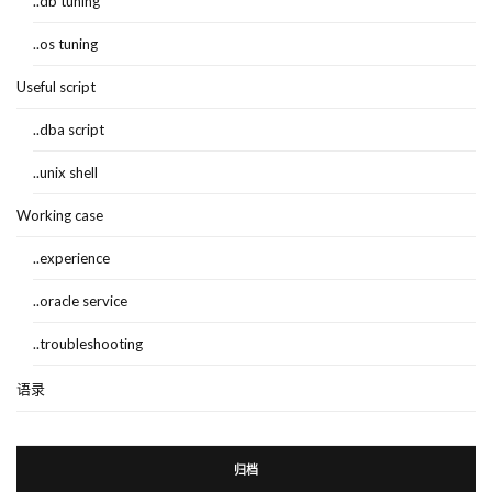
..db tuning
..os tuning
Useful script
..dba script
..unix shell
Working case
..experience
..oracle service
..troubleshooting
语录
归档