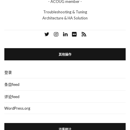
- ACOUG member -
Troubleshooting & Tuning
Architecture & HA Solution
其他操作
登录
条目feed
评论feed
WordPress.org
访客统计