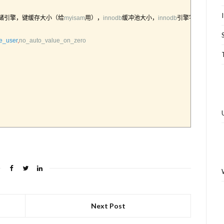
储引擎，键缓存大小（给
myisam
用），
innodb
缓冲池大小，
innodb
引擎字典缓冲，
e_user
,
no_auto_value_on_zero
Next Post