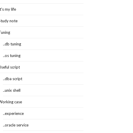
It's my life
查询缓冲大小，设置表缓冲，慢查询时间，慢查询日志，超时设置参数
Study note
Tuning
..db tuning
..os tuning
Useful script
..dba script
..unix shell
Working case
..experience
..oracle service