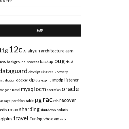
像文件
》
标签
12c
11g
aliyun
asm
architecture
AI
bug
aws
backup
background-process
cloud
dataguard
dbscript
Disaster-Recovery
dp
impdp
listener
docker
dts
exp
distribution
hp
oracle
ocm
mysql
mongodb
mssql
operation
rac
pg
recover
partition-table
rds
package
sharding
rman
redis
solaris
shutdown
travel
sqlplus
Tuning
vbox
vm
wio