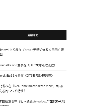
近期评论
Jimmy He
发表在《
oracle无感知修改应用用户密
码
》
 
like
'%general%'
平时关闭。（
3
）慢查询日志文件
show 
variables 
like
'%slow%'
;
livebetkazino
发表在《
DTS故障处理流程
》
rejekijitu88
发表在《
DTS故障处理流程
》
kg
发表在《
Real-time materialized view，面向开
发者的12.2新特性
》
李曰福
发表在《
如何还原virtualbox导出的RAC镜