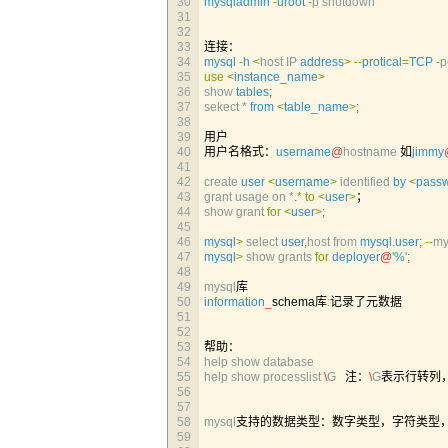
30
mysqladmin
-
uroot
-
p
shutdown
31
32
33
连接：
34
mysql
-
h
<
host 
IP 
address
>
--
protical
=
TCP
-
p
35
use
<
instance_name
>
36
show 
tables
;
37
sekect *
from
<
table_name
>
;
38
39
用户
40
用户名格式：
username
@
hostname
如
jimmy
41
42
create 
user
<
username
>
identified 
by
<
pass
43
grant 
usage 
on *
.
*
to
<
user
>
；
44
show 
grant 
for
<
user
>
;
45
46
mysql
>
select 
user
,
host 
from 
mysql
.
user
;
--
my
47
mysql
>
show 
grants 
for
deployer
@
'%'
;
48
49
mysql
库
50
information
_
schema库
:
记录了元数据
51
52
53
帮助：
54
help 
show 
database
55
help 
show 
processlist
\
G
注：
\
G
表示行转列
56
57
58
mysql
支持的数据类型：数字类型，字符类型
59