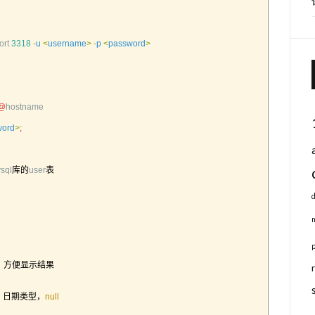
ort
3318
-
u
<
username
>
-
p
<
password
>
@
hostname
word
>
;
sql
库的
user
表
，方便显示结果
，日期类型，
null