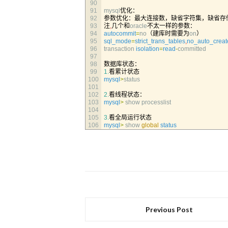
90
91
mysql
优化：
92
参数优化：最大连接数，缺省字符集，缺省存
93
注
,
几个和
oracle
不太一样的参数：
94
autocommit
=
no
（建库时需要为
on
）
95
sql_mode
=
strict_trans_tables
,
no_auto_creat
96
transaction 
isolation
=
read
-
committed
97
98
数据库状态：
99
1.
看累计状态
100
mysql
>
status
101
102
2.
看线程状态：
103
mysql
>
show 
processlist
104
105
3.
看全局运行状态
106
mysql
>
show 
global
status
Previous Post