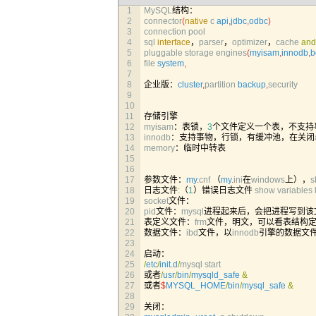
1
MySQL
结构：
2
connector
(
native
c
api
,
jdbc
,
odbc
)
3
connection 
pool
4
sql 
interface
，
parser
，
optimizer
，
cache 
and
5
pluggable 
storage 
engines
(
myisam
,
innodb
,
b
6
file 
system
,
7
8
企业版：
cluster
,
partition 
backup
,
security
9
10
11
存储引擎
12
myisam
：表锁，
3
个文件定义一个表，不支持
13
innodb
：支持事物，行锁，有缓冲池，在关闭
14
memory
：临时中转表
15
16
17
参数文件：
my
.
cnf
（
my
.
ini
在
windows
上），
s
18
日志文件
:
（
1
）错误日志文件
show 
variables 
19
socket
文件：
20
pid
文件：
mysql
进程起来后，会把进程写到该
21
表定义文件：
frm
文件，明文，可以看表结构
22
数据文件：
ibd
文件，以
innodb
引擎的数据文
23
24
启动：
25
/
etc
/
init
.
d
/
mysql 
start
26
或者
/
usr
/
bin
/
mysqld_safe
&
27
或者
$
MYSQL_HOME
/
bin
/
mysql_safe
&
28
29
关闭：