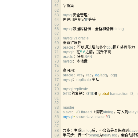
60
61
字符集
62
63
mysql
安全管理：
64
创建用户制定
IP
等等
65
66
mysql
数据库备份：全备和备份
binlog
67
68
mysql 
vs 
oracle
69
垂直扩展性
70
oracle
：可以通过增加多个
cpu
提升处理能力
71
mysql
：在
5.6
之前，提升不高
72
oracle
：使用
SAN
73
mysql
：本地盘
74
75
高可用：
76
oracle
：
vcs
，
rac
，
dg
/
adg
，
ogg
77
mysql
：
replicate
主从
78
79
mysql 
replicate
：
80
GTID
的复制：
GTID
即
global
transaction 
ID
，
81
82
83
master
84
slave
：
I
/
O
thread
（读取
binlog
，写入到
relay 
85
mysql
>
show 
slave 
status
\
G
86
87
88
异步：生成
binlog
后，不会管是否传输到
slave
89
半同步：传一个
binlog
为
relay 
log
，会自动降