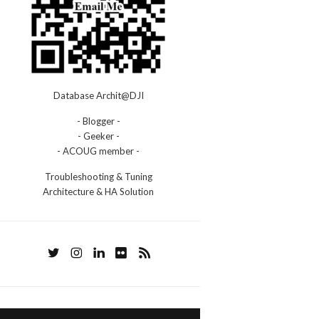
Database Archit@DJI
- Blogger -
- Geeker -
- ACOUG member -
Troubleshooting & Tuning
Architecture & HA Solution