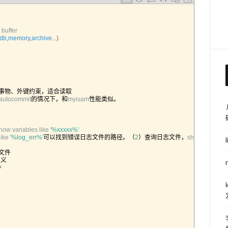
buffer
db
,
memory
,
archive
.
.
.
)
事物、外键约束，适合读取
autocommit
的情况下，和
myisam
性能类似。
how 
variables 
like
'%xxxxx%'
like
'%log_err%'
可以找到错误日志文件的路径。（
2
）查询日志文件，
show 
variables
文件
定义
件