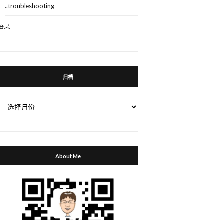
..troubleshooting
语录
归档
归
档
About Me