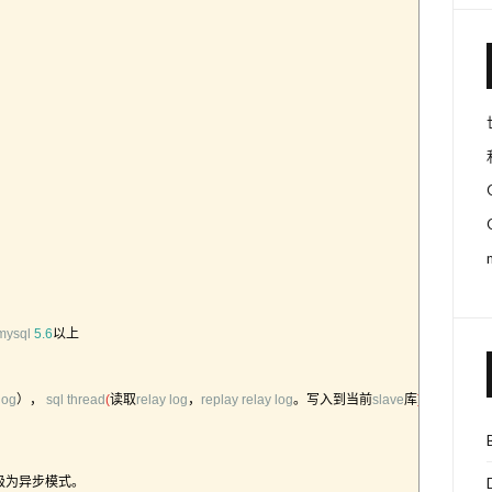
mysql
5.6
以上
log
），
sql 
thread
(
读取
relay 
log
，
replay 
relay 
log
。写入到当前
slave
库
)
级为异步模式。