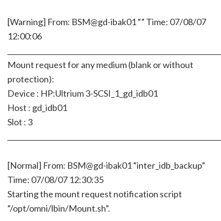
[Warning] From: BSM@gd-ibak01 “” Time: 07/08/07
12:00:06
_____________________________________________________________
Mount request for any medium (blank or without
protection):
Device : HP:Ultrium 3-SCSI_1_gd_idb01
Host : gd_idb01
Slot : 3
_____________________________________________________________
[Normal] From: BSM@gd-ibak01 “inter_idb_backup”
Time: 07/08/07 12:30:35
Starting the mount request notification script
“/opt/omni/lbin/Mount.sh”.