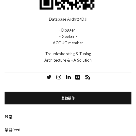
Database Archit@DJI
- Blogger -
- Geeker -
- ACOUG member -
Troubleshooting & Tuning
Architecture & HA Solution
其他操作
登录
条目feed