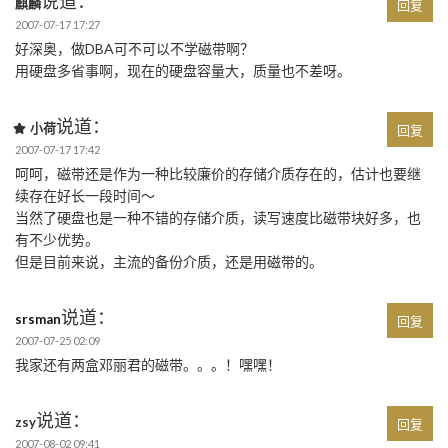
说道：
麒麟
回复
2007-07-17 17:27
好深奥，做DBA可不可以不学磁带啊？
用硬盘多省事啊，现在的硬盘容量大，质量也不差呀。
说道：
小荷
回复
2007-07-17 17:42
呵呵，磁带还是作为一种比较廉价的存储介质存在的，估计也要继
续存在好长一段时间～
当然了硬盘也是一种不错的存储介质，读写速度比磁带块好多，也
有不少优势。
但是目前来说，主流的备份介质，还是用磁带的。
说道：
srsman
回复
2007-07-25 02:09
我家还有两盒邓丽君的磁带。。。！嘿嘿！
说道：
zsy
回复
2007-08-02 09:41