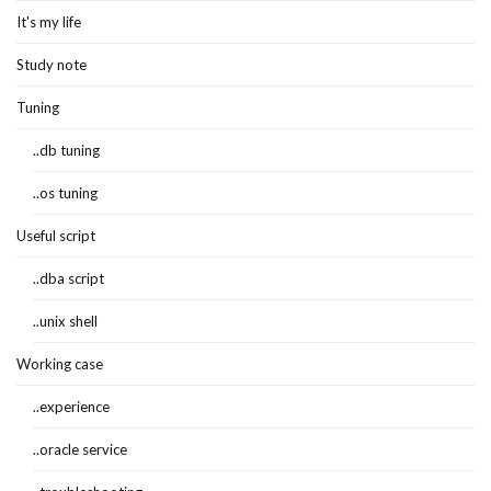
It's my life
Study note
Tuning
..db tuning
..os tuning
Useful script
..dba script
..unix shell
Working case
..experience
..oracle service