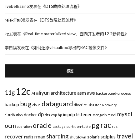
livebetkazino
发表在《
DTS故障处理流程
》
rejekijitu88
发表在《
DTS故障处理流程
》
kg
发表在《
Real-time materialized view，面向开发者的12.2新特性
》
李曰福
发表在《
如何还原virtualbox导出的RAC镜像文件
》
标签
12c
11g
aliyun
asm
architecture
aws
AI
background-process
bug
dataguard
backup
cloud
dbscript
Disaster-Recovery
mysql
dp
impdp
listener
docker
dts
exp
distribution
hp
mongodb
mssql
rac
pg
oracle
ocm
partition-table
rds
operation
package
travel
sharding
recover
rman
sqlplus
redis
solaris
shutdown