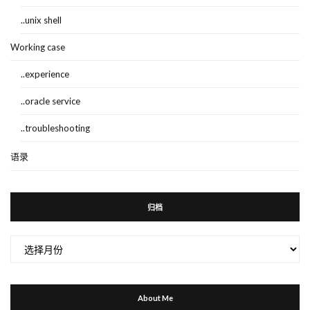
..unix shell
Working case
..experience
..oracle service
..troubleshooting
语录
归档
归
档
About Me