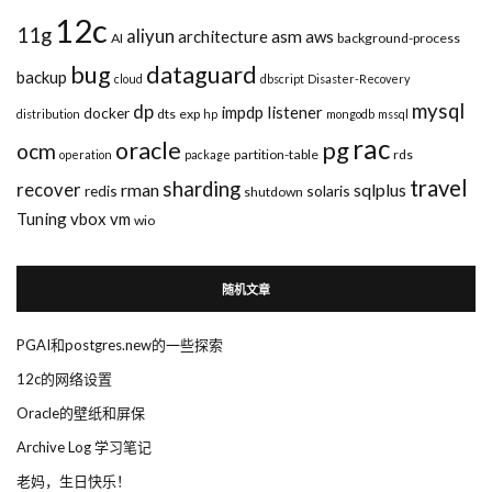
12c
11g
aliyun
asm
architecture
aws
AI
background-process
bug
dataguard
backup
cloud
dbscript
Disaster-Recovery
mysql
dp
impdp
listener
docker
dts
exp
distribution
hp
mongodb
mssql
rac
pg
oracle
ocm
partition-table
rds
operation
package
travel
sharding
recover
rman
sqlplus
redis
solaris
shutdown
Tuning
vbox
vm
wio
随机文章
PGAI和postgres.new的一些探索
12c的网络设置
Oracle的壁纸和屏保
Archive Log 学习笔记
老妈，生日快乐！