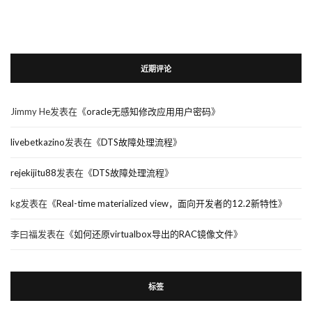
近期评论
Jimmy He
发表在《
oracle无感知修改应用用户密码
》
livebetkazino
发表在《
DTS故障处理流程
》
rejekijitu88
发表在《
DTS故障处理流程
》
kg
发表在《
Real-time materialized view，面向开发者的12.2新特性
》
李曰福
发表在《
如何还原virtualbox导出的RAC镜像文件
》
标签