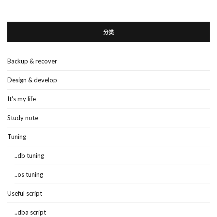
分类
Backup & recover
Design & develop
It's my life
Study note
Tuning
..db tuning
..os tuning
Useful script
..dba script