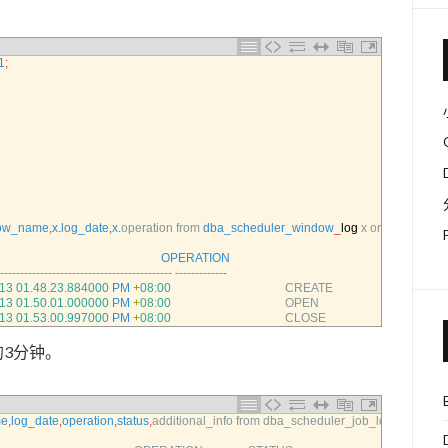
1
;
ow_name
,
x
.
log_date
,
x
.
operation 
from 
dba_scheduler_window
_
log
x
order 
by
2
;
                                              
OPERATION
--
--
--
--
--
--
--
--
--
--
--
--
--
--
--
--
--
--
--
--
--
-
--
--
--
--
--
--
-
13
01.48.23.884000
PM
+
08
:
00
CREATE
13
01.50.01.000000
PM
+
08
:
00
OPEN
13
01.53.00.997000
PM
+
08
:
00
CLOSE
的3分钟。
me
,
log_date
,
operation
,
status
,
additional_info 
from 
dba_scheduler_job_log 
where 
jo