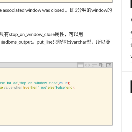
sociated window was closed 。即3分钟的window的
op_on_window_close属性，可以用
dbms_output。put_line只能输出varchar型，所以要
case_for_aa'
,
'stop_on_window_close'
,
value
)
;
se
value 
when 
true
then
'True'
else
'False'
end
)
;