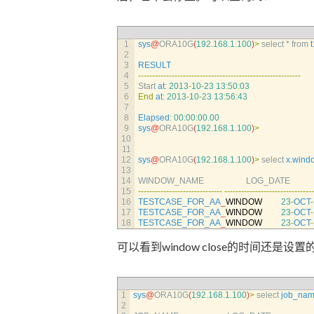
1
sys
@
ORA10G
(
192.168.1.100
)
>
select *
from 
t
2
3
RESULT
4
--
--
--
--
--
--
--
--
--
--
--
--
--
--
--
--
--
--
--
--
--
--
--
--
--
--
--
--
--
5
Start 
at
:
2013
-
10
-
23
13
:
50
:
03
6
End
at
:
2013
-
10
-
23
13
:
56
:
43
7
8
Elapsed
:
00
:
00
:
00.00
9
sys
@
ORA10G
(
192.168.1.100
)
>
10
11
12
sys
@
ORA10G
(
192.168.1.100
)
>
select
x
.
wind
13
14
WINDOW_NAME                    
LOG_DATE                   
15
--
--
--
--
--
--
--
--
--
--
--
--
--
--
--
--
--
--
--
--
--
--
--
--
--
--
--
--
--
--
--
16
TESTCASE_FOR_AA
_
WINDOW
23
-
OCT
-
17
TESTCASE_FOR_AA
_
WINDOW
23
-
OCT
-
18
TESTCASE_FOR_AA
_
WINDOW
23
-
OCT
-
可以看到window close的时间还是设置
1
sys
@
ORA10G
(
192.168.1.100
)
>
select 
job_na
2