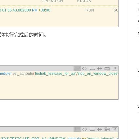
                                      
OPERATION               
STATUS                                                    
-
--
--
--
--
--
--
--
--
--
--
--
--
--
--
--
--
--
--
--
--
-
--
--
--
--
--
--
--
--
--
--
--
--
--
--
--
--
--
--
--
--
--
--
--
--
--
--
--
--
--
--
--
--
--
--
-
3
01.56.43.082000
PM
+
08
:
00
RUN                     
SUCCEEDED
ob的执行完成后的时间。
eduler
.
set_attribute
(
'testjob_testcase_for_aa'
,
'stop_on_window_close'
,
TRUE
)
;