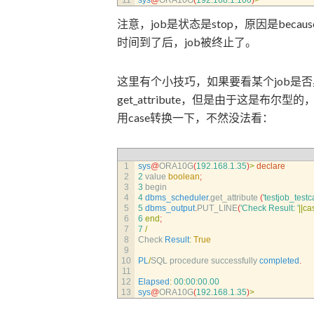
11
sys
@
ORA10G
(
192.168.1.100
)
>
注意，job是状态是stop，原因是because as
时间到了后，job被终止了。
这里有个小技巧，如果要看某个job是否具有st
get_attribute，但是由于这是布尔型的，而
用case转换一下，不然没法看：
1
sys
@
ORA10G
(
192.168.1.35
)
>
declare
2
2
value 
boolean
;
3
3
begin
4
4
dbms_scheduler
.
get_attribute
(
'testjob_test
5
5
dbms_output
.
PUT_LINE
(
'Check Result: '
||
ca
6
6
end
;
7
7
/
8
Check 
Result
:
True
9
10
PL
/
SQL 
procedure 
successfully 
completed
.
11
12
Elapsed
:
00
:
00
:
00.00
13
sys
@
ORA10G
(
192.168.1.35
)
>