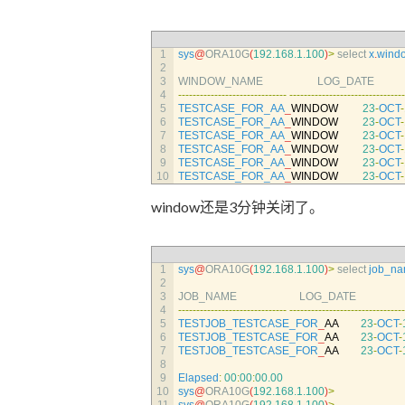
1
sys
@
ORA10G
(
192.168.1.100
)
>
select
x
.
wind
2
3
WINDOW_NAME                    
LOG_DATE                   
4
--
--
--
--
--
--
--
--
--
--
--
--
--
--
--
--
--
--
--
--
--
--
--
--
--
--
--
--
--
--
--
5
TESTCASE_FOR_AA
_
WINDOW
23
-
OCT
-
6
TESTCASE_FOR_AA
_
WINDOW
23
-
OCT
-
7
TESTCASE_FOR_AA
_
WINDOW
23
-
OCT
-
8
TESTCASE_FOR_AA
_
WINDOW
23
-
OCT
-
9
TESTCASE_FOR_AA
_
WINDOW
23
-
OCT
-
10
TESTCASE_FOR_AA
_
WINDOW
23
-
OCT
-
window还是3分钟关闭了。
1
sys
@
ORA10G
(
192.168.1.100
)
>
select 
job_n
2
3
JOB_NAME                       
LOG_DATE                         
4
--
--
--
--
--
--
--
--
--
--
--
--
--
--
--
--
--
--
--
--
--
--
--
--
--
--
--
--
--
--
--
5
TESTJOB_TESTCASE_FOR
_
AA
23
-
OCT
-
6
TESTJOB_TESTCASE_FOR
_
AA
23
-
OCT
-
7
TESTJOB_TESTCASE_FOR
_
AA
23
-
OCT
-
8
9
Elapsed
:
00
:
00
:
00.00
10
sys
@
ORA10G
(
192.168.1.100
)
>