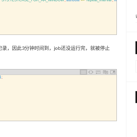
'SYS.TESTCASE_FOR_AA_WINDOW'
,
attribute
=
>
'repeat_interval'
,
value
=
>
'Fre
end的记录，因此3分钟时间到，job还没运行完，就被停止
1
;