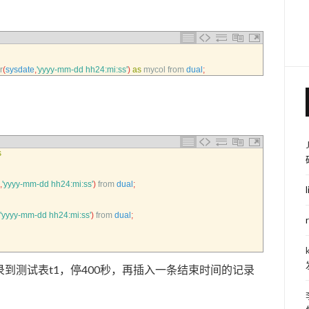
r
(
sysdate
,
'yyyy-mm-dd hh24:mi:ss'
)
as
mycol 
from 
dual
;
s
,
'yyyy-mm-dd hh24:mi:ss'
)
from 
dual
;
'yyyy-mm-dd hh24:mi:ss'
)
from 
dual
;
到测试表t1，停400秒，再插入一条结束时间的记录