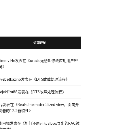
近期评论
Jimmy He
发表在《
oracle无感知修改应用用户密
码
》
livebetkazino
发表在《
DTS故障处理流程
》
rejekijitu88
发表在《
DTS故障处理流程
》
kg
发表在《
Real-time materialized view，面向开
发者的12.2新特性
》
李曰福
发表在《
如何还原virtualbox导出的RAC镜