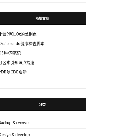
随机文章
小议9i和10g的差别点
Oralce undo健康检查脚本
DSI学习笔记
分区索引知识点拾遗
PDB随CDB启动
分类
Backup & recover
b_name
=
'TESTJOB_TESTCASE_FOR_AA'
;
Design & develop