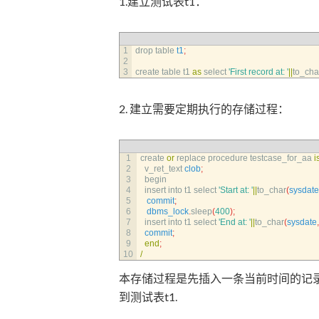
1.建立测试表t1：
1
drop 
table 
t1
;
2
3
create 
table 
t1 
as
select
'First record at: '
||
to_cha
2. 建立需要定期执行的存储过程：
1
create 
or
replace 
procedure 
testcase_for_aa 
i
2
v_ret_text 
clob
;
3
begin
4
insert 
into 
t1 
select
'Start at: '
||
to_char
(
sysdate
5
commit
;
6
dbms_lock
.
sleep
(
400
)
;
7
insert 
into 
t1 
select
'End at: '
||
to_char
(
sysdate
,
8
commit
;
9
end
;
10
/
本存储过程是先插入一条当前时间的记录
到测试表t1.