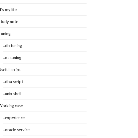
   
ADDITIONAL_INFO
-
--
--
--
--
--
--
--
--
--
--
--
--
--
--
--
--
--
--
--
--
--
--
--
--
--
--
--
--
--
--
--
--
--
--
--
--
--
--
--
--
--
--
--
--
-
It's my life
Study note
Tuning
..db tuning
..os tuning
Useful script
..dba script
..unix shell
Working case
..experience
..oracle service