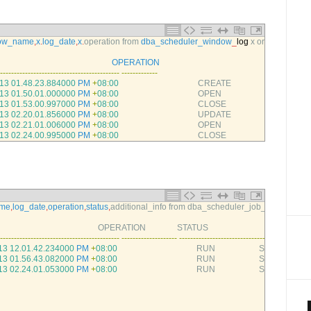
ow_name
,
x
.
log_date
,
x
.
operation 
from 
dba_scheduler_window
_
log
x
order 
by
2
;
                                              
OPERATION
--
--
--
--
--
--
--
--
--
--
--
--
--
--
--
--
--
--
--
--
--
-
--
--
--
--
--
--
-
13
01.48.23.884000
PM
+
08
:
00
CREATE
13
01.50.01.000000
PM
+
08
:
00
OPEN
13
01.53.00.997000
PM
+
08
:
00
CLOSE
13
02.20.01.856000
PM
+
08
:
00
UPDATE
13
02.21.01.006000
PM
+
08
:
00
OPEN
13
02.24.00.995000
PM
+
08
:
00
CLOSE
ame
,
log_date
,
operation
,
status
,
additional_info 
from 
dba_scheduler_job_log 
where 
j
                                        
OPERATION               
STATUS                                                  
--
--
--
--
--
--
--
--
--
--
--
--
--
--
--
--
--
--
--
--
--
-
--
--
--
--
--
--
--
--
--
--
--
--
--
--
--
--
--
--
--
--
--
--
--
--
--
--
--
--
--
--
--
--
--
-
13
12.01.42.234000
PM
+
08
:
00
RUN                     
SUCCEEDE
13
01.56.43.082000
PM
+
08
:
00
RUN                     
SUCCEEDE
13
02.24.01.053000
PM
+
08
:
00
RUN                     
STOPPED             