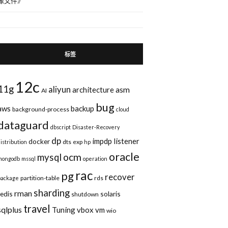
像文件
》
标签
12c
11g
aliyun
asm
architecture
AI
bug
aws
backup
background-process
cloud
dataguard
dbscript
Disaster-Recovery
dp
impdp
listener
docker
dts
exp
distribution
hp
oracle
ocm
mysql
mongodb
mssql
operation
rac
pg
recover
partition-table
rds
package
sharding
rman
redis
solaris
shutdown
travel
sqlplus
Tuning
vbox
vm
wio