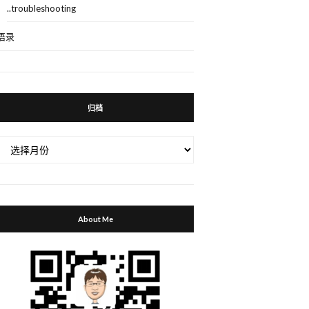
q=daily;ByHour=14;ByMinute=21;BySecond=00'
)
;
..troubleshooting
语录
归档
归
档
About Me