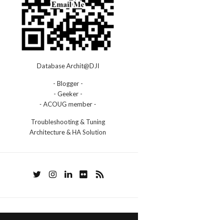
Database Archit@DJI
- Blogger -
- Geeker -
- ACOUG member -
Troubleshooting & Tuning
Architecture & HA Solution
ob_name
=
'TESTJOB_TESTCASE_FOR_AA'
;
     
ADDITIONAL_INFO
-
--
--
--
--
--
--
--
--
--
--
--
--
--
--
--
--
--
--
--
--
--
--
--
--
--
--
--
--
--
--
--
--
--
--
--
--
--
--
--
--
--
--
--
D
D
                                         
REASON
=
"Stop job called because associated window