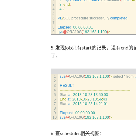
2
2
sys
.
dbms_scheduler
.
set_attribute
(
name
=
>
3
3
end
;
4
4
/
5
6
PL
/
SQL 
procedure 
successfully 
completed
.
7
8
Elapsed
:
00
:
00
:
00.01
9
sys
@
ORA10G
(
192.168.1.100
)
>
5. 发现job只有start的记录，没有
了。
1
sys
@
ORA10G
(
192.168.1.100
)
>
select *
from 
t
2
3
RESULT
4
--
--
--
--
--
--
--
--
--
--
--
--
--
--
--
--
--
--
--
--
--
--
--
--
--
--
--
--
--
5
Start 
at
:
2013
-
10
-
23
13
:
50
:
03
6
End
at
:
2013
-
10
-
23
13
:
56
:
43
7
Start 
at
:
2013
-
10
-
23
14
:
21
:
01
8
9
Elapsed
:
00
:
00
:
00.00
10
sys
@
ORA10G
(
192.168.1.100
)
>
6. 查scheduler相关视图：