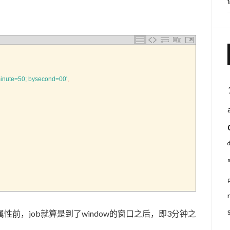
minute=50; bysecond=00'
,
ose’的属性前，job就算是到了window的窗口之后，即3分钟之