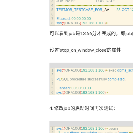
3
JOB_NAME                       
LOG_DATE                           
4
--
--
--
--
--
--
--
--
--
--
--
--
--
--
--
--
--
--
--
--
--
--
--
--
--
--
--
--
--
--
--
-
5
TESTJOB_TESTCASE_FOR
_
AA
23
-
OCT
-
1
6
7
Elapsed
:
00
:
00
:
00.00
8
sys
@
ORA10G
(
192.168.1.100
)
>
可以看到job是13:56分才完成的，即j
设置’stop_on_window_close’的属性
1
sys
@
ORA10G
(
192.168.1.100
)
>
exec 
dbms_sch
2
3
PL
/
SQL 
procedure 
successfully 
completed
.
4
5
Elapsed
:
00
:
00
:
00.00
6
sys
@
ORA10G
(
192.168.1.100
)
>
4. 修改job的启动时间再次测试：
1
sys
@
ORA10G
(
192.168.1.100
)
>
begin