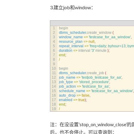
3.建立job和window：
1
begin
2
dbms_scheduler
.
create_window
(
3
window_name
=
>
'testcase_for_aa_window'
,
4
resource_plan
=
>
null
,
5
repeat_interval
=
>
'freq=daily; byhour=13; by
6
duration
=
>
interval
'3'
minute
)
;
7
end
;
8
/
9
10
begin
11
dbms_scheduler
.
create_job
(
12
job_name
=
>
'testjob_testcase_for_aa'
,
13
job_type
=
>
'stored_procedure'
,
14
job_action
=
>
'testcase_for_aa'
,
15
schedule_name
=
>
'testcase_for_aa_window'
,
16
auto_drop
=
>
false
,
17
enabled
=
>
true
)
;
18
end
;
19
/
注：在没设置’stop_on_window_cl
后，也不会停止。可以查询到：