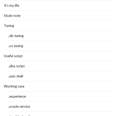
It's my life
Study note
Tuning
..db tuning
..os tuning
Useful script
..dba script
..unix shell
Working case
..experience
..oracle service