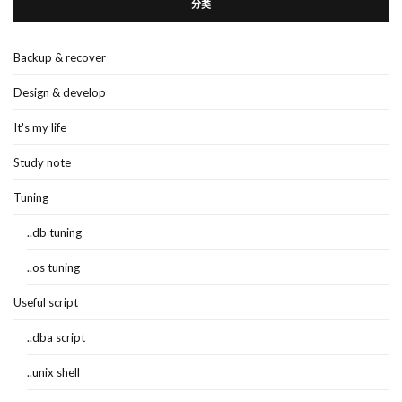
分类
Backup & recover
Design & develop
It's my life
Study note
Tuning
..db tuning
..os tuning
Useful script
..dba script
..unix shell