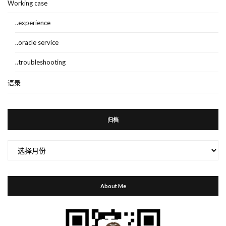
Working case
..experience
..oracle service
..troubleshooting
语录
归档
归
档
About Me