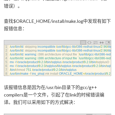
错误）。
查找$ORACLE_HOME/install/make.log中发现有如下
报错信息：
1
/
usr
/
bin
/
ld
:
skipping 
incompatible
/
usr
/
lib
/
gcc
-
lib
/
i386
-
redhat
-
linux
/
2.96
/
libgc
2
/
usr
/
bin
/
ld
:
skipping 
incompatible
/
usr
/
lib
/
gcc
-
lib
/
i386
-
redhat
-
linux
/
2.96
/
libgc
3
/
usr
/
bin
/
ld
:
warning
:
i386 
architecture 
of 
input 
file
`
/
usr
/
lib
/
gcc
-
lib
/
i386
-
redhat
4
/usr/bin/ld: warning: i386 architecture of input file `/usr/lib/gcc-lib/i386-redha
5
mv
-
f
/
oracle
/
product
/
9.2.0
/
bin
/
sqlplus
/
oracle
/
product
/
9.2.0
/
bin
/
sqlplusO
6
mv
-
f
/
oracle
/
product
/
9.2.0
/
sqlplus
/
lib
/
sqlplus
/
oracle
/
product
/
9.2.0
/
bin
/
sqlpl
7
/
bin
/
chmod
751
/
oracle
/
product
/
9.2.0
/
bin
/
sqlplus
8
/
usr
/
bin
/
make
-
f
ins_plsql
.
mk 
install 
ORACLE_HOME
=
/
oracle
/
product
/
9.2.0
/
该报错信息是因为在/usr/bin目录下的gcc/g++
compilers是一个文件，引起了在link的时候错误编
译。我们可以采用如下的方式解决：