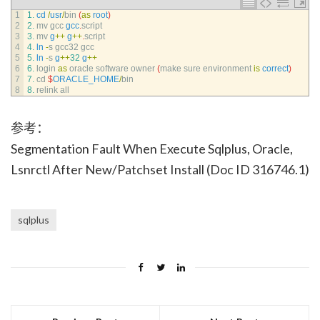
1
1.
cd
/
usr
/
bin
(
as
root
)
2
2.
mv 
gcc 
gcc
.
script
3
3.
mv
g
++
g
++
.
script
4
4.
ln
-
s
gcc32 
gcc
5
5.
ln
-
s
g
++
32
g
++
6
6.
login 
as
oracle 
software 
owner
(
make 
sure 
environment 
is
correct
)
7
7.
cd
$
ORACLE_HOME
/
bin
8
8.
relink 
all
参考：
Segmentation Fault When Execute Sqlplus, Oracle,
Lsnrctl After New/Patchset Install (Doc ID 316746.1)
sqlplus