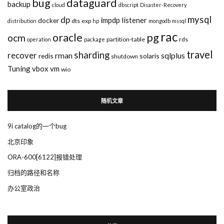
bug
dataguard
backup
cloud
dbscript
Disaster-Recovery
mysql
dp
impdp
listener
docker
dts
exp
distribution
hp
mongodb
mssql
rac
pg
oracle
ocm
partition-table
rds
operation
package
travel
sharding
recover
rman
sqlplus
redis
solaris
shutdown
Tuning
vbox
vm
wio
随机文章
9i catalog的一个bug
北京印象
ORA-600[6122]报错处理
归档的路径和名称
办公室政治