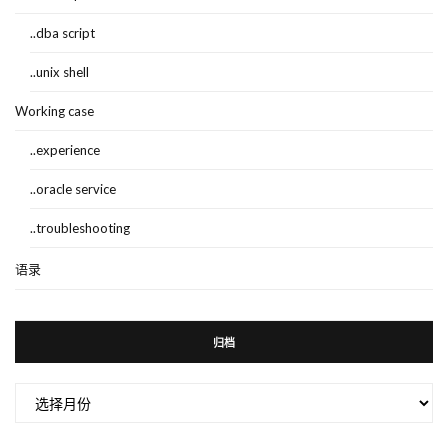
..dba script
..unix shell
Working case
..experience
..oracle service
..troubleshooting
语录
归档
归
档