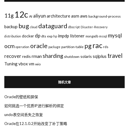
12c
11g
aliyun
asm
architecture
aws
AI
background-process
bug
dataguard
backup
cloud
dbscript
Disaster-Recovery
mysql
dp
impdp
listener
docker
dts
exp
distribution
hp
mongodb
mssql
rac
pg
oracle
ocm
partition-table
rds
operation
package
travel
sharding
recover
rman
sqlplus
redis
solaris
shutdown
Tuning
vbox
vm
wio
随机文章
Oracle的壁纸和屏保
如何挑选一个优质IP进行解析的绑定
undo表空间丢失之恢复
Oracle在12.1.0.2开始改变了补丁策略