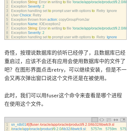
1
Exception 
String
:
Error 
in
writing 
to
file
'/oracle/app/oracle/product/9.2.0/lib32
2
Exception 
Severity
:
2
3
Exception 
handling 
set 
to
prompt 
user 
with 
options 
to
Retry  
Ignore 
4
User 
Choice
:
Retry
5
Exception 
thrown 
from 
action
:
copyGroupFromJar
6
Exception 
Name
:
IOException2
7
Exception 
String
:
Error 
in
writing 
to
file
'/oracle/app/oracle/product/9.2.0/lib32
8
Exception 
Severity
:
2
9
Exception 
handling 
set 
to
prompt 
user 
with 
options 
to
Retry  
Ignore
奇怪，按理说数据库的侦听已经停了，且数据库已经
重启过，应该不会还有应用会使用数据库中的文件了
吧？在图形界面点击retry，可以继续安装，但是不一
会又再次弹出窗口说这个文件还是在被使用。
此时，我们可以用fuser这个命令来查看是哪个进程
在使用这个文件。
1
sn_rdb01
#[/]fuser /oracle/app/oracle/product/9.2.0/lib32/libwtc9.sl
2
/
oracle
/
app
/
oracle
/
product
/
9.2.0
/
lib32
/
libwtc9
.
sl
:
5757m
5759m
5758