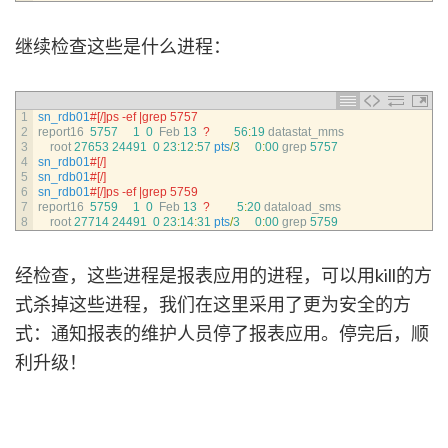
继续检查这些是什么进程：
1
sn_rdb01
#[/]ps -ef |grep 5757
2
report16
5757
1
0
Feb
13
?
56
:
19
datastat_mms
3
root
27653
24491
0
23
:
12
:
57
pts
/
3
0
:
00
grep
5757
4
sn_rdb01
#[/] 
5
sn_rdb01
#[/]
6
sn_rdb01
#[/]ps -ef |grep 5759
7
report16
5759
1
0
Feb
13
?
5
:
20
dataload_sms
8
root
27714
24491
0
23
:
14
:
31
pts
/
3
0
:
00
grep
5759
经检查，这些进程是报表应用的进程，可以用kill的方
式杀掉这些进程，我们在这里采用了更为安全的方
式：通知报表的维护人员停了报表应用。停完后，顺
利升级！