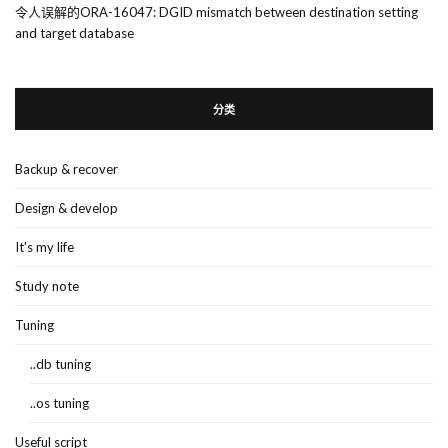
令人误解的ORA-16047: DGID mismatch between destination setting
and target database
分类
Backup & recover
Design & develop
It's my life
Study note
Tuning
..db tuning
..os tuning
Useful script