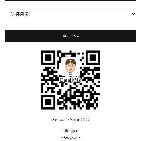
归
档
About Me
Database Archit@DJI
- Blogger -
- Geeker -