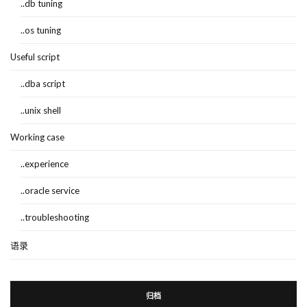
..db tuning
..os tuning
Useful script
..dba script
..unix shell
Working case
..experience
..oracle service
..troubleshooting
语录
归档