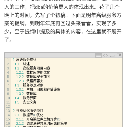
入的工作，把dba的价值更大的体现出来。花了几个
晚上的时间，先写了个初稿。下面是明年高级服务方
案的提纲，到明年年底再回过头来看看，实现了多
少。至于提纲中提及的具体的内容，在这里就不展开
了。
1
1
高级服务综述
2
1.1
综述
3
1.2
高级服务项目内容
4
1.2.1
数据库性能优化
5
1.2.2
数据库安全加固
6
1.2.3
数据库容灾
7
1.3
服务涉及对象
8
1.3.1
主机、网络和存储设备
9
1.3.2
数据库
10
1.4
服务界面
11
1.5
安全义务
12
13
2
性能优化服务项目
14
2.1
数据库
IO
优化
15
2.1.1
开启数据库主机异步
IO
16
2.1.2
调整进程共享时间表的策略