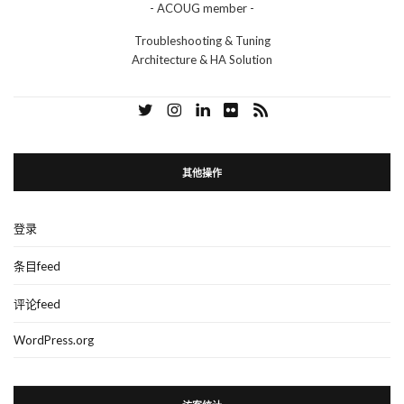
- ACOUG member -
Troubleshooting & Tuning
Architecture & HA Solution
其他操作
登录
条目feed
评论feed
WordPress.org