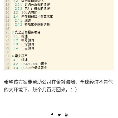
17
2.2
数据量调整优化
18
2.2.1
订购关系表的清理
19
2.2.2
包月计费表的清理
20
2.3
SQL
语句优化
21
2.4
内存和初始化参数优化
22
2.4.1
综述
23
2.4.2
初始化参数的调整
24
25
3
安全加固服务项目
26
3.1
综述
27
3.2
帐号加固
28
3.3
口令加固
29
3.4
日志加固
30
31
4
容灾项目
32
4.1
综述
33
4.2
DATAGUARD
容灾
34
4.3
BC
/
CA
存储级容灾
希望该方案能帮助公司在金融海啸、全球经济不景气
的大环境下，赚个几百万回来。：）