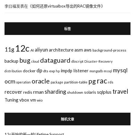
李曰福
发表在《
如何还原virtualbox导出的RAC镜像文件
》
标签
12c
11g
aliyun
asm
architecture
aws
AI
background-process
bug
dataguard
backup
cloud
dbscript
Disaster-Recovery
mysql
dp
impdp
listener
docker
dts
exp
distribution
hp
mongodb
mssql
rac
pg
oracle
ocm
partition-table
rds
operation
package
travel
sharding
recover
rman
sqlplus
redis
solaris
shutdown
Tuning
vbox
vm
wio
随机文章
12c开始的新一轮Lifetime Support