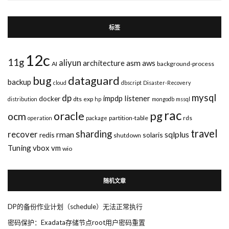
标签
12c
11g
aliyun
asm
architecture
aws
AI
background-process
bug
dataguard
backup
cloud
dbscript
Disaster-Recovery
mysql
dp
impdp
listener
docker
dts
exp
distribution
hp
mongodb
mssql
rac
pg
oracle
ocm
partition-table
rds
operation
package
travel
sharding
recover
rman
sqlplus
redis
solaris
shutdown
Tuning
vbox
vm
wio
随机文章
DP的备份作业计划（schedule）无法正常执行
密码保护：Exadata存储节点root用户密码重置