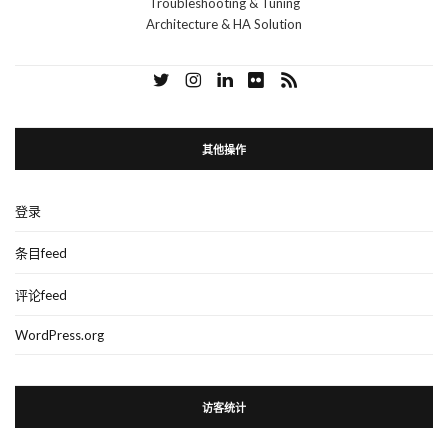
Troubleshooting & Tuning
Architecture & HA Solution
其他操作
登录
条目feed
评论feed
WordPress.org
访客统计