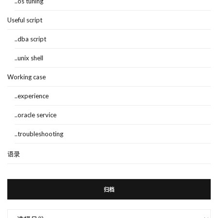
..os tuning
Useful script
..dba script
..unix shell
Working case
..experience
..oracle service
..troubleshooting
语录
归档
归