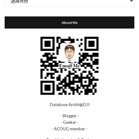
档
About Me
Database Archit@DJI
- Blogger -
- Geeker -
- ACOUG member -