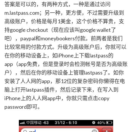
答案是可以的，有两种方式，一种是通过访问
m.lastpass.com；另一种，更方便，不过需要升级到
高级账户，价格是每月1美金，这个价格不算贵，支
持google checkout（现在应该叫google wallet了
吧），paypal和moneybookers付款。前两者是我们
比较常用的付款方式。升级为高级账户后，你就可以
在你的移动设备上，如iPhone上下载lastpass的
app（app免费，但是登录时会检测帐号是否为高级账
户），然后在你的移动设备上管理lastpass了。如你
安装了人人网的app，那12位的复杂密码你懒得在电
脑上打开lastpass插件，然后记录下来，在写入到
iPhone上的人人网app中，你就只需点击copy
password即可。