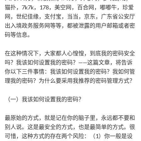
猫扑，7k7k，178，美空网，百合网，嘟嘟牛，珍爱
网，世纪佳缘，支付宝，当当，京东，广东省公安厅
出入境政务服务网等等，都被泄露的用户邮箱或者密
码等信息。
在这种情况下，大家都人心惶惶，到底我的密码安全
吗？我该如何设置我的密码？——这篇文章，将告诉
你以下三件事情：我该如何设置我的密码？我如何管
理我的密码？为什么要采用我推荐的密码管理方式？
（一）我该如何设置我的密码？
最原始的方式，就是记在你的脑子里，永远都不要和
别人说。这是最安全的方式，也是最简单的方式。很
可惜，这种方式的存在两个风险：（1）你一般是设