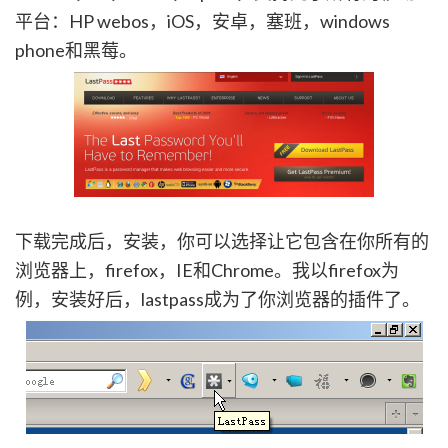
平台：HP webos，iOS，安卓，塞班，windows
phone和黑莓。
下载完成后，安装，你可以选择让它包含在你所有的
浏览器上，firefox，IE和Chrome。我以firefox为
例，安装好后，lastpass成为了你浏览器的插件了。