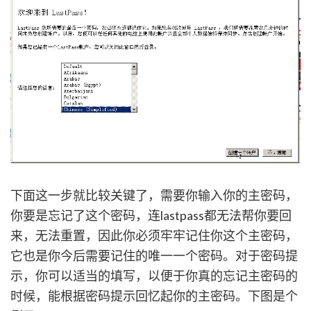
下面这一步就比较关键了，需要你输入你的主密码，
你要是忘记了这个密码，连lastpass都无法帮你要回
来，无法重置，因此你必须牢牢记住你这个主密码，
它也是你今后需要记住的唯一一个密码。对于密码提
示，你可以适当的填写，以便于你真的忘记主密码的
时候，能根据密码提示回忆起你的主密码。下图是个