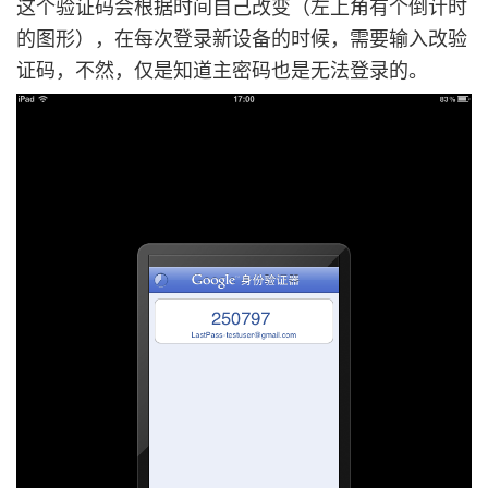
这个验证码会根据时间自己改变（左上角有个倒计时
的图形），在每次登录新设备的时候，需要输入改验
证码，不然，仅是知道主密码也是无法登录的。