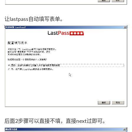
让lastpass自动填写表单。
后面2步骤可以直接不填，直接next过即可。