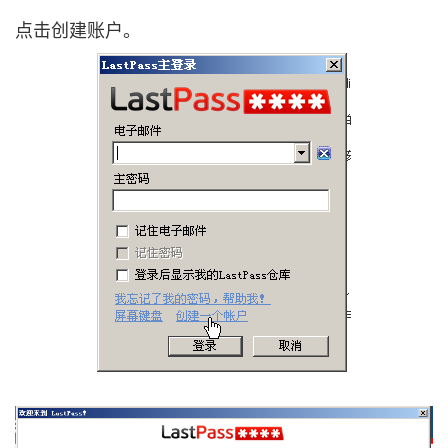
点击创建账户。