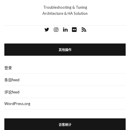
Troubleshooting & Tuning
Architecture & HA Solution
其他操作
登录
条目feed
评论feed
WordPress.org
访客统计