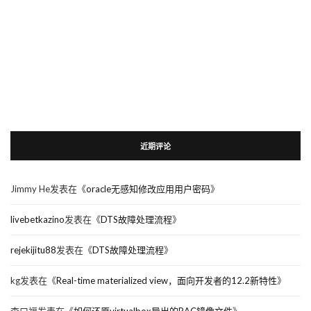
近期评论
Jimmy He
发表在《
oracle无感知修改应用用户密码
》
livebetkazino
发表在《
DTS故障处理流程
》
rejekijitu88
发表在《
DTS故障处理流程
》
kg
发表在《
Real-time materialized view，面向开发者的12.2新特性
》
李曰福
发表在《
如何还原virtualbox导出的RAC镜像文件
》