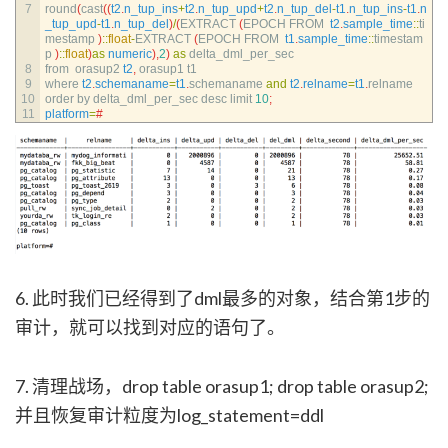
7
round
(
cast
(
(
t2
.
n_tup_ins
+
t2
.
n_tup_upd
+
t2
.
n_tup_del
-
t1
.
n_tup_ins
-
t1
.
n
_tup_upd
-
t1
.
n_tup_del
)
/
(
EXTRACT
(
EPOCH 
FROM  
t2
.
sample_time
::
ti
mestamp
)
::
float
-
EXTRACT
(
EPOCH 
FROM  
t1
.
sample_time
::
timestam
p
)
::
float
)
as
numeric
)
,
2
)
as
delta_dml_per_sec
8
from  
orasup2 
t2
,
orasup1 
t1
9
where 
t2
.
schemaname
=
t1
.
schemaname 
and
t2
.
relname
=
t1
.
relname
10
order 
by 
delta_dml_per_sec 
desc 
limit
10
;
11
platform
=
# 
6. 此时我们已经得到了dml最多的对象，结合第1步的
审计，就可以找到对应的语句了。
7. 清理战场，drop table orasup1; drop table orasup2;
并且恢复审计粒度为log_statement=ddl