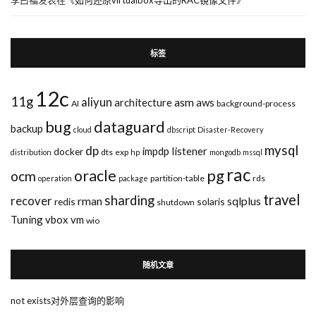
标签
12c
11g
aliyun
asm
architecture
aws
AI
background-process
bug
dataguard
backup
cloud
dbscript
Disaster-Recovery
mysql
dp
impdp
listener
docker
dts
exp
distribution
hp
mongodb
mssql
rac
pg
oracle
ocm
partition-table
rds
operation
package
travel
sharding
recover
rman
sqlplus
redis
solaris
shutdown
Tuning
vbox
vm
wio
随机文章
not exists对外层查询的影响