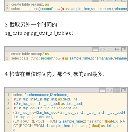
1
create 
table 
orasup1 
as
2
select 
date_trunc
(
'second'
,
now
(
)
)
as
sample_time
,
schemaname
,
relname
,
n_
3. 截取另外一个时间的
pg_catalog.pg_stat_all_tables：
1
create 
table 
orasup2 
as
2
select 
date_trunc
(
'second'
,
now
(
)
)
as
sample_time
,
schemaname
,
relname
,
n_
4. 检查在单位时间内，那个对象的dml最多：
1
select 
t2
.
schemaname
,
t2
.
relname
,
2
(
t2
.
n_tup_ins
-
t1
.
n_tup_ins
)
as
delta_ins
,
3
(
t2
.
n_tup_upd
-
t1
.
n_tup_upd
)
as
delta_upd
,
4
(
t2
.
n_tup_del
-
t1
.
n_tup_del
)
as
delta_del
,
5
(
t2
.
n_tup_ins
+
t2
.
n_tup_upd
+
t2
.
n_tup_del
-
t1
.
n_tup_ins
-
t1
.
n_tup_upd
-
t
1
.
n_tup_del
)
as
del_dml
,
6
(
EXTRACT
(
EPOCH 
FROM  
t2
.
sample_time
::
timestamp
)
::
float
-
EXTRA
CT
(
EPOCH 
FROM  
t1
.
sample_time
::
timestamp
)
::
float
)
as
delta_secon
d
,