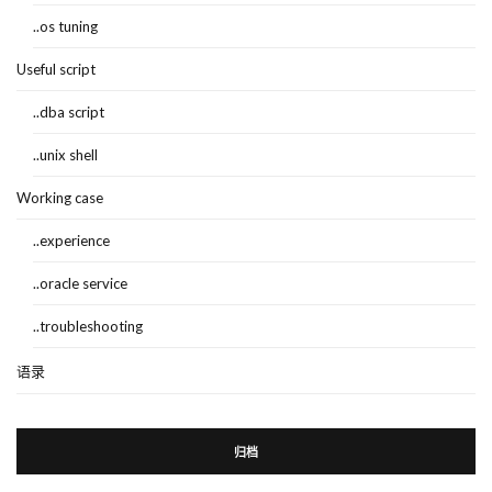
..os tuning
Useful script
..dba script
..unix shell
Working case
..experience
..oracle service
..troubleshooting
语录
归档