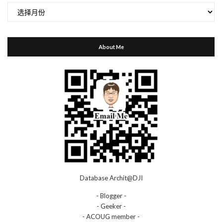
归
档
About Me
Database Archit@DJI
- Blogger -
- Geeker -
- ACOUG member -