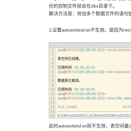
份的控制文件就会在dbs目录下。
解决方法是：将加多个数据文件的语句
2.设置autoextend on不生效。是因为resi
1
sys
@
ORA10G
(
9.186.80.102
)
>
create 
tablesp
2
3
表空间已创建。
4
5
已用时间
:
00
:
00
:
02.53
6
sys
@
ORA10G
(
9.186.80.102
)
>
alter 
database 
7
8
数据库已更改。
9
10
已用时间
:
00
:
00
:
00.40
11
sys
@
ORA10G
(
9.186.80.102
)
>
12
sys
@
ORA10G
(
9.186.80.102
)
>
select 
file_na
13
14
FILE_NAME                                                    
AUTOE
15
--
--
--
--
--
--
--
--
--
--
--
--
--
--
--
--
--
--
--
--
--
--
--
--
--
--
--
--
--
--
--
16
E
:
\
ORA10G
\
ORACLE
\
ORADATA
\
ORA10G
\
TE
此时autoextend on就不生效，表空