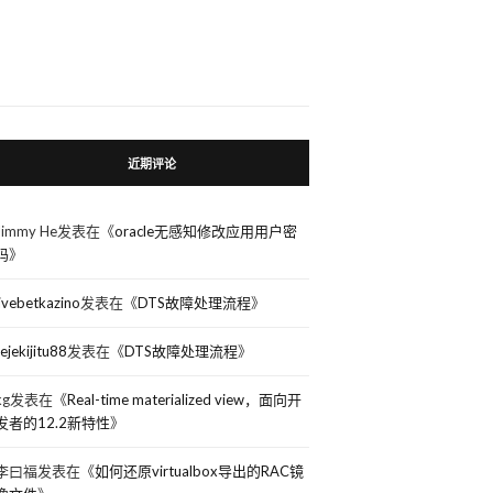
近期评论
 
maxsize
4m
;
Jimmy He
发表在《
oracle无感知修改应用用户密
码
》
livebetkazino
发表在《
DTS故障处理流程
》
rejekijitu88
发表在《
DTS故障处理流程
》
kg
发表在《
Real-time materialized view，面向开
发者的12.2新特性
》
李曰福
发表在《
如何还原virtualbox导出的RAC镜