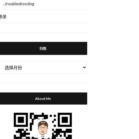
..troubleshooting
语录
归档
归
档
About Me