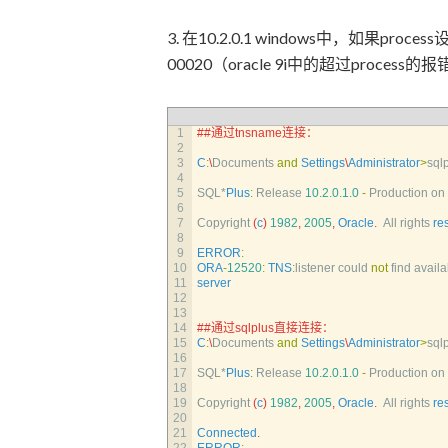
3. 在10.2.0.1 windows中，如果p
00020（oracle 9i中的超过proces
1
##通过tnsname连接：
2
3
C
:
\
Documents 
and
Settings
\
Administrator
>
sqlp
4
5
SQL*
Plus
:
Release
10.2.0.1.0
-
Production 
on 
6
7
Copyright
(
c
)
1982
,
2005
,
Oracle
.
All 
rights 
re
8
9
ERROR
:
10
ORA
-
12520
:
TNS
:
listener 
could 
not
find 
availa
11
server
12
13
14
##通过sqlplus直接连接：
15
C
:
\
Documents 
and
Settings
\
Administrator
>
sql
16
17
SQL*
Plus
:
Release
10.2.0.1.0
-
Production 
on 
18
19
Copyright
(
c
)
1982
,
2005
,
Oracle
.
All 
rights 
re
20
21
Connected
.