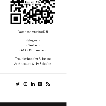
Database Archit@DJI
- Blogger -
- Geeker -
- ACOUG member -
Troubleshooting & Tuning
Architecture & HA Solution