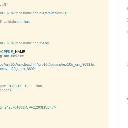
LIMIT
nt
10704
trace 
name 
context 
forever
,
level
10
;
t1 
validate 
structure
;
nt
10704
trace 
name 
context 
off
;
ACEFILE
_
NAME
0g_ora_8692
.
trc
t
e
:
\
ora10g
\
oracle
\
admin
\
ora10g
\
udump
\
ora10g_ora_8692
.
trc
ump
\
ora10g_ora_8692
.
trc
ease
10.2.0.1.0
-
Production
options
s
gF
:
2490M
/
4883M
,
VA
:
1283M
/
2047M