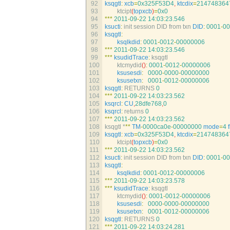
92
ksqgtl
:
xcb
=
0x325F53D4
,
ktcdix
=
214748364
93
ktcipt
(
topxcb
)
=
0x0
94
*
*
*
2011
-
09
-
22
14
:
03
:
23.546
95
ksucti
:
init 
session 
DID 
from 
txn 
DID
:
0001
-
00
96
ksqgtl
:
97
ksqlkdid
:
0001
-
0012
-
00000006
98
*
*
*
2011
-
09
-
22
14
:
03
:
23.546
99
*
*
*
ksudidTrace
:
ksqgtl
100
ktcmydid
(
)
:
0001
-
0012
-
00000006
101
ksusesdi
:
0000
-
0000
-
00000000
102
ksusetxn
:
0001
-
0012
-
00000006
103
ksqgtl
:
RETURNS
0
104
*
*
*
2011
-
09
-
22
14
:
03
:
23.562
105
ksqrcl
:
CU
,
28dfe768
,
0
106
ksqrcl
:
returns
0
107
*
*
*
2011
-
09
-
22
14
:
03
:
23.562
108
ksqgtl *
*
*
TM
-
0000ca0e
-
00000000
mode
=
4
109
ksqgtl
:
xcb
=
0x325F53D4
,
ktcdix
=
214748364
110
ktcipt
(
topxcb
)
=
0x0
111
*
*
*
2011
-
09
-
22
14
:
03
:
23.562
112
ksucti
:
init 
session 
DID 
from 
txn 
DID
:
0001
-
00
113
ksqgtl
:
114
ksqlkdid
:
0001
-
0012
-
00000006
115
*
*
*
2011
-
09
-
22
14
:
03
:
23.578
116
*
*
*
ksudidTrace
:
ksqgtl
117
ktcmydid
(
)
:
0001
-
0012
-
00000006
118
ksusesdi
:
0000
-
0000
-
00000000
119
ksusetxn
:
0001
-
0012
-
00000006
120
ksqgtl
:
RETURNS
0
121
*
*
*
2011
-
09
-
22
14
:
03
:
24.281