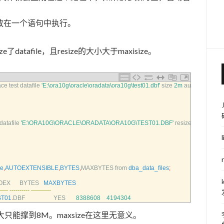
放在一个语句中执行。
ze了datafile，且resize的大小大于maxisize。
ace 
test 
datafile
'E:\ora10g\oracle\oradata\ora10g\test01.dbf'
size
2m
autoextend 
on
datafile
'E:\ORA10G\ORACLE\ORADATA\ORA10G\TEST01.DBF'
resize
8m
;
me
,
AUTOEXTENSIBLE
,
BYTES
,
MAXBYTES 
from 
dba_data_files
;
X      
BYTES   
MAXBYTES
--
--
--
--
--
--
--
--
--
--
--
--
ST01
.
DBF                   
YES
8388608
4194304
间最大只能撑到8M。maxsize在这里无意义。