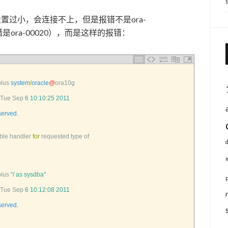
rocess设置过小，会连接不上，但是报错不是ora-
s的报错是ora-00020），而是这样的报错：
lus 
system
/
oracle
@
ora10g
Tue 
Sep
6
10
:
10
:
25
2011
served
.
ble 
handler 
for
requested 
type 
of
plus
"/ as sysdba"
Tue 
Sep
6
10
:
12
:
08
2011
served
.