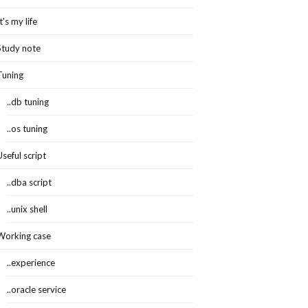
It's my life
Study note
Tuning
..db tuning
..os tuning
Useful script
..dba script
..unix shell
Working case
..experience
..oracle service