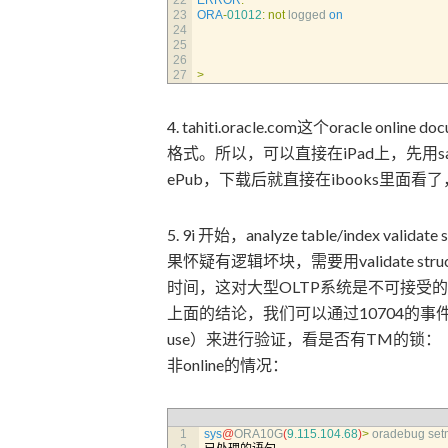
22
ERROR
:
23
ORA
-
01012
:
not
logged 
on
24
25
26
27
>
4. tahiti.oracle.com这个oracle 
格式。所以，可以直接在iPad上，先用sa
ePub，下载后就直接在ibooks里面看
5. 9i 开始，analyze table/index v
果怀疑有逻辑坏块，需要用validate st
时间，这对大型OLTP系统是不可接受的。
上面的结论，我们可以通过10704的事件（10704，To
use）来进行验证，看是否有TM的锁：
非online的情况：
1
sys
@
ORA10G
(
9.115.104.68
)
>
oradebug 
set