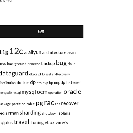
像文件
》
标签
12c
11g
aliyun
asm
architecture
AI
bug
aws
backup
background-process
cloud
dataguard
dbscript
Disaster-Recovery
dp
impdp
listener
docker
dts
exp
distribution
hp
oracle
ocm
mysql
mongodb
mssql
operation
rac
pg
recover
partition-table
rds
package
sharding
rman
redis
solaris
shutdown
travel
sqlplus
Tuning
vbox
vm
wio