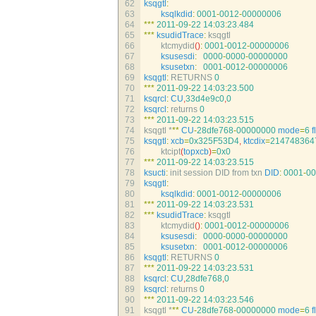
62
ksqgtl
:
63
ksqlkdid
:
0001
-
0012
-
00000006
64
*
*
*
2011
-
09
-
22
14
:
03
:
23.484
65
*
*
*
ksudidTrace
:
ksqgtl
66
ktcmydid
(
)
:
0001
-
0012
-
00000006
67
ksusesdi
:
0000
-
0000
-
00000000
68
ksusetxn
:
0001
-
0012
-
00000006
69
ksqgtl
:
RETURNS
0
70
*
*
*
2011
-
09
-
22
14
:
03
:
23.500
71
ksqrcl
:
CU
,
33d4e9c0
,
0
72
ksqrcl
:
returns
0
73
*
*
*
2011
-
09
-
22
14
:
03
:
23.515
74
ksqgtl *
*
*
CU
-
28dfe768
-
00000000
mode
=
6
f
75
ksqgtl
:
xcb
=
0x325F53D4
,
ktcdix
=
214748364
76
ktcipt
(
topxcb
)
=
0x0
77
*
*
*
2011
-
09
-
22
14
:
03
:
23.515
78
ksucti
:
init 
session 
DID 
from 
txn 
DID
:
0001
-
00
79
ksqgtl
:
80
ksqlkdid
:
0001
-
0012
-
00000006
81
*
*
*
2011
-
09
-
22
14
:
03
:
23.531
82
*
*
*
ksudidTrace
:
ksqgtl
83
ktcmydid
(
)
:
0001
-
0012
-
00000006
84
ksusesdi
:
0000
-
0000
-
00000000
85
ksusetxn
:
0001
-
0012
-
00000006
86
ksqgtl
:
RETURNS
0
87
*
*
*
2011
-
09
-
22
14
:
03
:
23.531
88
ksqrcl
:
CU
,
28dfe768
,
0
89
ksqrcl
:
returns
0
90
*
*
*
2011
-
09
-
22
14
:
03
:
23.546
91
ksqgtl *
*
*
CU
-
28dfe768
-
00000000
mode
=
6
f