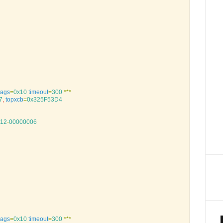
lags
=
0x10
timeout
=
300
*
*
*
7
,
topxcb
=
0x325F53D4
12
-
00000006
lags
=
0x10
timeout
=
300
*
*
*