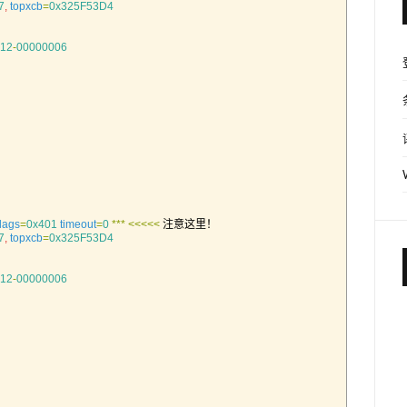
7
,
topxcb
=
0x325F53D4
12
-
00000006
flags
=
0x401
timeout
=
0
*
*
*
<<<
<<
注意这里！
7
,
topxcb
=
0x325F53D4
12
-
00000006