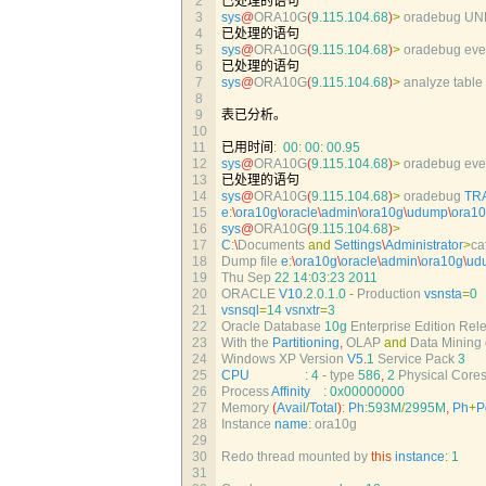
2
已处理的语句
3
sys
@
ORA10G
(
9.115.104.68
)
>
oradebug 
UN
4
已处理的语句
5
sys
@
ORA10G
(
9.115.104.68
)
>
oradebug 
eve
6
已处理的语句
7
sys
@
ORA10G
(
9.115.104.68
)
>
analyze 
table 
8
9
表已分析。
10
11
已用时间
:
00
:
00
:
00.95
12
sys
@
ORA10G
(
9.115.104.68
)
>
oradebug 
eve
13
已处理的语句
14
sys
@
ORA10G
(
9.115.104.68
)
>
oradebug 
TR
15
e
:
\
ora10g
\
oracle
\
admin
\
ora10g
\
udump
\
ora1
16
sys
@
ORA10G
(
9.115.104.68
)
>
17
C
:
\
Documents 
and
Settings
\
Administrator
>
ca
18
Dump 
file
e
:
\
ora10g
\
oracle
\
admin
\
ora10g
\
ud
19
Thu 
Sep
22
14
:
03
:
23
2011
20
ORACLE 
V10
.
2.0.1.0
-
Production 
vsnsta
=
0
21
vsnsql
=
14
vsnxtr
=
3
22
Oracle 
Database
10g
Enterprise 
Edition 
Rel
23
With 
the 
Partitioning
,
OLAP 
and
Data 
Mining 
24
Windows 
XP 
Version 
V5
.
1
Service 
Pack
3
25
CPU
:
4
-
type
586
,
2
Physical 
Core
26
Process 
Affinity
:
0x00000000
27
Memory
(
Avail
/
Total
)
:
Ph
:
593M
/
2995M
,
Ph
+
P
28
Instance 
name
:
ora10g
29
30
Redo 
thread 
mounted 
by 
this
instance
:
1
31