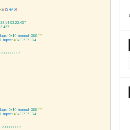
XE
(
SHAD
)
-
22
14
:
03
:
23.437
23.437
flags
=
0x10
timeout
=
300
*
*
*
7
,
topxcb
=
0x325F53D4
12
-
00000006
flags
=
0x10
timeout
=
300
*
*
*
7
,
topxcb
=
0x325F53D4
12
-
00000006