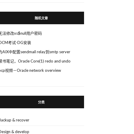
随机文章
无法修改xs$null用户密码
OCM考试-DG安装
为AIX中配置sendmail relay到smtp server
读书笔记，Oracle Core(1) redo and undo
ocp视频－Oracle network overview
分类
Backup & recover
Design & develop