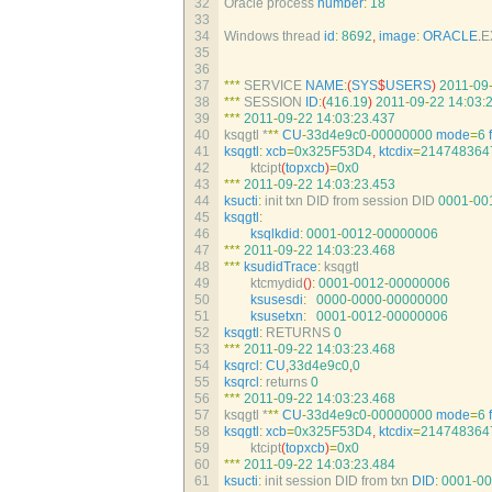
32
Oracle 
process 
number
:
18
33
34
Windows 
thread 
id
:
8692
,
image
:
ORACLE
.
E
35
36
37
*
*
*
SERVICE 
NAME
:
(
SYS
$
USERS
)
2011
-
09
38
*
*
*
SESSION 
ID
:
(
416.19
)
2011
-
09
-
22
14
:
03
:
39
*
*
*
2011
-
09
-
22
14
:
03
:
23.437
40
ksqgtl *
*
*
CU
-
33d4e9c0
-
00000000
mode
=
6
41
ksqgtl
:
xcb
=
0x325F53D4
,
ktcdix
=
214748364
42
ktcipt
(
topxcb
)
=
0x0
43
*
*
*
2011
-
09
-
22
14
:
03
:
23.453
44
ksucti
:
init 
txn 
DID 
from 
session 
DID
0001
-
00
45
ksqgtl
:
46
ksqlkdid
:
0001
-
0012
-
00000006
47
*
*
*
2011
-
09
-
22
14
:
03
:
23.468
48
*
*
*
ksudidTrace
:
ksqgtl
49
ktcmydid
(
)
:
0001
-
0012
-
00000006
50
ksusesdi
:
0000
-
0000
-
00000000
51
ksusetxn
:
0001
-
0012
-
00000006
52
ksqgtl
:
RETURNS
0
53
*
*
*
2011
-
09
-
22
14
:
03
:
23.468
54
ksqrcl
:
CU
,
33d4e9c0
,
0
55
ksqrcl
:
returns
0
56
*
*
*
2011
-
09
-
22
14
:
03
:
23.468
57
ksqgtl *
*
*
CU
-
33d4e9c0
-
00000000
mode
=
6
58
ksqgtl
:
xcb
=
0x325F53D4
,
ktcdix
=
214748364
59
ktcipt
(
topxcb
)
=
0x0
60
*
*
*
2011
-
09
-
22
14
:
03
:
23.484
61
ksucti
:
init 
session 
DID 
from 
txn 
DID
:
0001
-
00