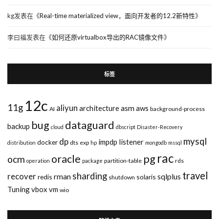
kg
发表在《
Real-time materialized view，面向开发者的12.2新特性
》
李曰福
发表在《
如何还原virtualbox导出的RAC镜像文件
》
标签
12c
11g
aliyun
asm
architecture
aws
AI
background-process
bug
dataguard
backup
cloud
dbscript
Disaster-Recovery
mysql
dp
impdp
listener
docker
dts
exp
distribution
hp
mongodb
mssql
rac
pg
oracle
ocm
partition-table
rds
operation
package
travel
sharding
recover
rman
sqlplus
redis
solaris
shutdown
Tuning
vbox
vm
wio