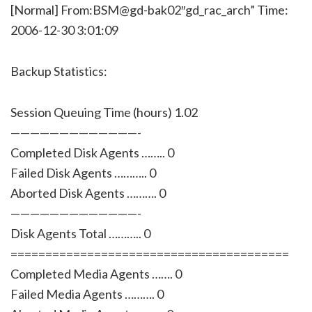
[Normal] From:BSM@gd-bak02″gd_rac_arch” Time:
2006-12-30 3:01:09
Backup Statistics:
Session Queuing Time (hours) 1.02
—————————————-
Completed Disk Agents …….. 0
Failed Disk Agents ……….. 0
Aborted Disk Agents ………. 0
—————————————-
Disk Agents Total ……….. 0
========================================
Completed Media Agents ……. 0
Failed Media Agents ………. 0