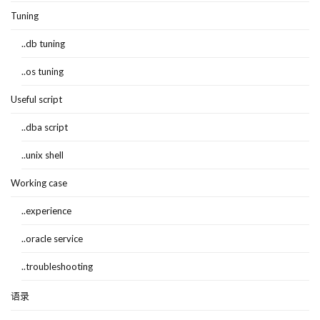
Tuning
..db tuning
..os tuning
Useful script
..dba script
..unix shell
Working case
..experience
..oracle service
..troubleshooting
语录