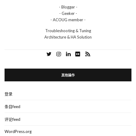
- Blogger -
- Geeker -
- ACOUG member -
Troubleshooting & Tuning
Architecture & HA Solution
其他操作
登录
条目feed
评论feed
WordPress.org