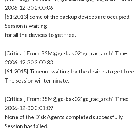
2006-12-30 2:00:06
[61:2013] Some of the backup devices are occupied.
Session is waiting
for all the devices to get free.
[Critical] From:BSM@gd-bak02″gd_rac_arch” Time:
2006-12-30 3:00:33
[61:2015] Timeout waiting for the devices to get free.
The session will terminate.
[Critical] From:BSM@gd-bak02″gd_rac_arch” Time:
2006-12-30 3:01:09
None of the Disk Agents completed successfully.
Session has failed.