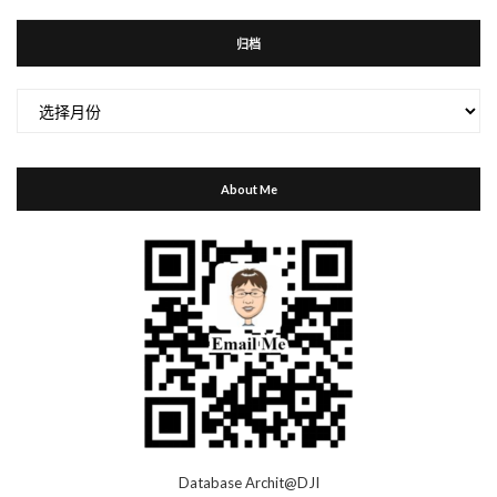
归档
归
档
About Me
Database Archit@DJI