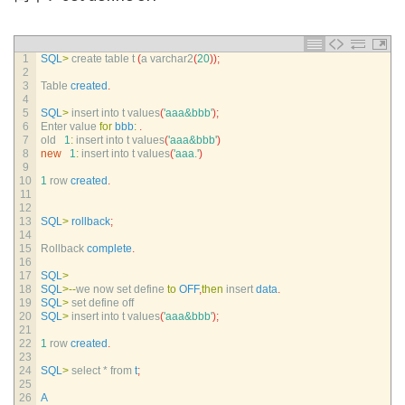
1
SQL
>
create 
table
t
(
a
varchar2
(
20
)
)
;
2
3
Table 
created
.
4
5
SQL
>
insert 
into
t
values
(
'aaa&bbb'
)
;
6
Enter 
value 
for
bbb
:
.
7
old
1
:
insert 
into
t
values
(
'aaa&bbb'
)
8
new
1
:
insert 
into
t
values
(
'aaa.'
)
9
10
1
row 
created
.
11
12
13
SQL
>
rollback
;
14
15
Rollback 
complete
.
16
17
SQL
>
18
SQL
>
--
we 
now 
set 
define 
to
OFF
,
then
insert 
data
.
19
SQL
>
set 
define 
off
20
SQL
>
insert 
into
t
values
(
'aaa&bbb'
)
;
21
22
1
row 
created
.
23
24
SQL
>
select *
from
t
;
25
26
A