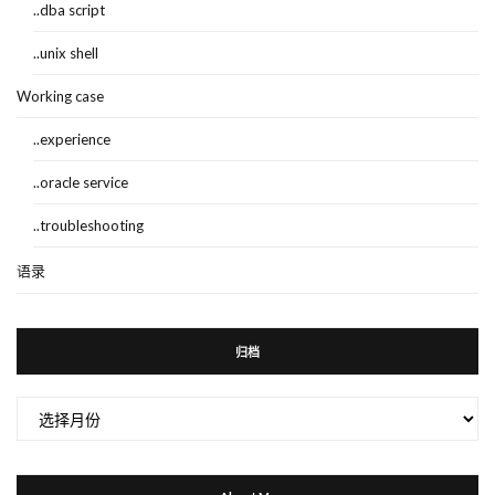
..dba script
..unix shell
Working case
..experience
..oracle service
..troubleshooting
语录
归档
归
档