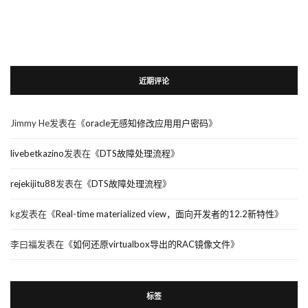
近期评论
Jimmy He
发表在《
oracle无感知修改应用用户密码
》
livebetkazino
发表在《
DTS故障处理流程
》
rejekijitu88
发表在《
DTS故障处理流程
》
kg
发表在《
Real-time materialized view，面向开发者的12.2新特性
》
李曰福
发表在《
如何还原virtualbox导出的RAC镜像文件
》
标签