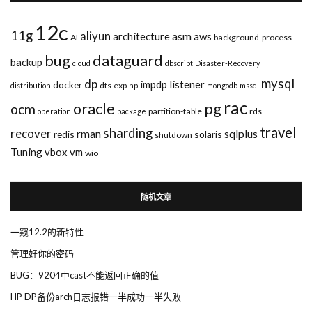
12c
11g
aliyun
asm
architecture
aws
AI
background-process
bug
dataguard
backup
cloud
dbscript
Disaster-Recovery
mysql
dp
impdp
listener
docker
dts
exp
distribution
hp
mongodb
mssql
rac
pg
oracle
ocm
partition-table
rds
operation
package
travel
sharding
recover
rman
sqlplus
redis
solaris
shutdown
Tuning
vbox
vm
wio
随机文章
一窥12.2的新特性
管理好你的密码
BUG：9204中cast不能返回正确的值
HP DP备份arch日志报错一半成功一半失败