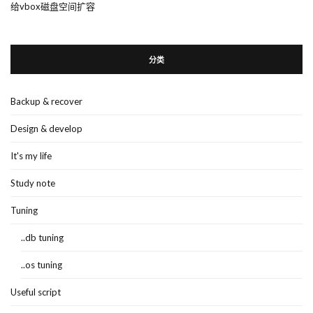
给vbox磁盘空间扩容
分类
Backup & recover
Design & develop
It's my life
Study note
Tuning
..db tuning
..os tuning
Useful script