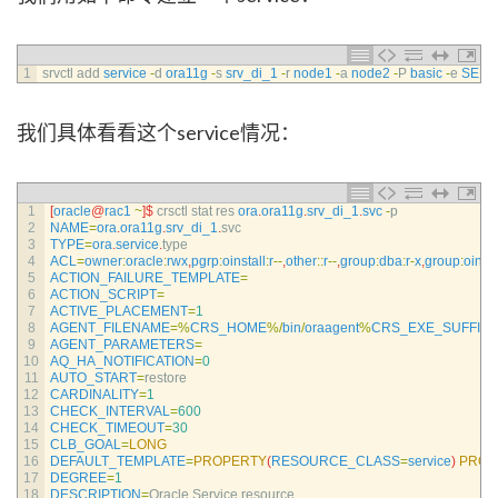
1
srvctl 
add 
service
-
d
ora11g
-
s
srv_di_1
-
r
node1
-
a
node2
-
P
basic
-
e
SELE
我们具体看看这个service情况：
1
[
oracle
@
rac1
~
]
$
crsctl 
stat 
res 
ora
.
ora11g
.
srv_di_1
.
svc
-
p
2
NAME
=
ora
.
ora11g
.
srv_di_1
.
svc
3
TYPE
=
ora
.
service
.
type
4
ACL
=
owner
:
oracle
:
rwx
,
pgrp
:
oinstall
:
r
--
,
other
::
r
--
,
group
:
dba
:
r
-
x
,
group
:
oinsta
5
ACTION_FAILURE_TEMPLATE
=
6
ACTION_SCRIPT
=
7
ACTIVE_PLACEMENT
=
1
8
AGENT_FILENAME
=
%
CRS_HOME
%
/
bin
/
oraagent
%
CRS_EXE_SUFFIX
9
AGENT_PARAMETERS
=
10
AQ_HA_NOTIFICATION
=
0
11
AUTO_START
=
restore
12
CARDINALITY
=
1
13
CHECK_INTERVAL
=
600
14
CHECK_TIMEOUT
=
30
15
CLB_GOAL
=
LONG
16
DEFAULT_TEMPLATE
=
PROPERTY
(
RESOURCE_CLASS
=
service
)
PROP
17
DEGREE
=
1
18
DESCRIPTION
=
Oracle 
Service 
resource