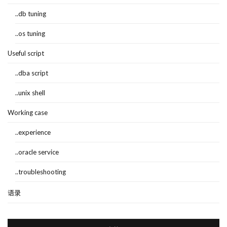
..db tuning
..os tuning
Useful script
..dba script
..unix shell
Working case
..experience
..oracle service
..troubleshooting
语录