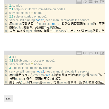
1
2.
sqlplus
2
2.1
sqlplus 
shutdown 
immediate 
on 
node1
3
service 
relocate 
to
node2
4
2.2
sqlplus 
startup 
on 
node1
5
service 
still 
running 
node2
,
need 
manual 
relocate 
the 
service
6
用
sqlplus
停数据库，在
crsctl 
stat 
res
-
t
中看到数据库资源的
offline
的。不符合
s
7
按照
pullup
的条件，资源在节点
2
被拉起。
8
节点
1
再次被
sqlplus
拉起，但是由于
service
在节点
2
上不满足
stop
依赖，所以
1
3.
kill
2
3.1
kill 
db 
pmon 
process 
on 
node1
3
service 
relocate 
to
node2
4
3.2
db 
instance 
restart 
by 
cluster
5
service 
still 
running 
node2
,
need 
manual 
relocate 
the 
service
6
用
kill
停数据库，在
crsctl 
stat 
res
-
t
中看到数据库资源的
target
是
online
的。但
7
按照
pullup
的条件，资源在节点
2
被拉起。
8
由于节点
1
上
db
的
target
是
online
，符合
pullup
的条件，所以
db
被自动拉起。但
rac