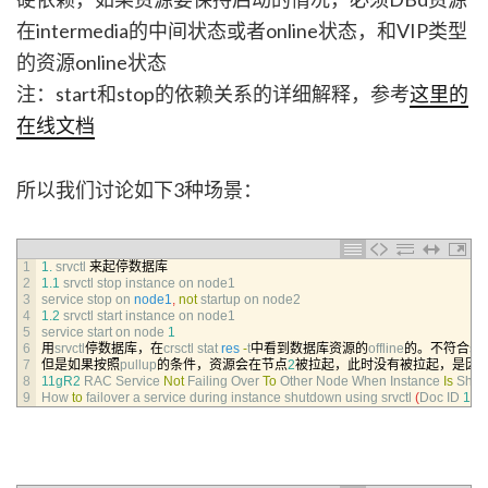
在intermedia的中间状态或者online状态，和VIP类型
的资源online状态
注：start和stop的依赖关系的详细解释，参考
这里的
在线文档
所以我们讨论如下3种场景：
1
1.
srvctl
来起停数据库
2
1.1
srvctl 
stop 
instance 
on 
node1
3
service 
stop 
on 
node1
,
not
startup 
on 
node2
4
1.2
srvctl 
start 
instance 
on 
node1
5
service 
start 
on 
node
1
6
用
srvctl
停数据库，在
crsctl 
stat 
res
-
t
中看到数据库资源的
offline
的。不符合
ser
7
但是如果按照
pullup
的条件，资源会在节点
2
被拉起，此时没有被拉起，是因
8
11gR2
RAC 
Service 
Not
Failing 
Over 
To
Other 
Node 
When 
Instance 
Is
Shut 
9
How 
to
failover
a
service 
during 
instance 
shutdown 
using 
srvctl
(
Doc 
ID
152