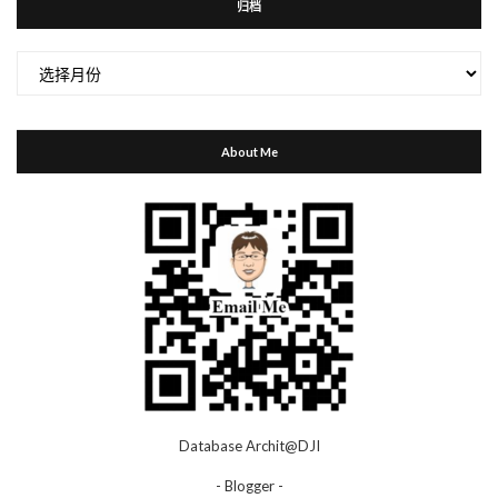
归档
归
档
About Me
Database Archit@DJI
- Blogger -