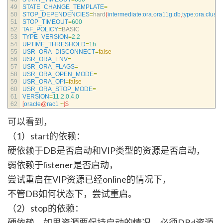
49
STATE_CHANGE_TEMPLATE
=
50
STOP_DEPENDENCIES
=
hard
(
intermediate
:
ora
.
ora11g
.
db
,
type
:
ora
.
cluste
51
STOP_TIMEOUT
=
600
52
TAF_POLICY
=
BASIC
53
TYPE_VERSION
=
2.2
54
UPTIME_THRESHOLD
=
1h
55
USR_ORA_DISCONNECT
=
false
56
USR_ORA_ENV
=
57
USR_ORA_FLAGS
=
58
USR_ORA_OPEN_MODE
=
59
USR_ORA_OPI
=
false
60
USR_ORA_STOP_MODE
=
61
VERSION
=
11.2.0.4.0
62
[
oracle
@
rac1
~
]
$
可以看到，
（1）start的依赖：
硬依赖于DB是否启动和VIP类型的资源是否启动，
弱依赖于listener是否启动，
尝试重启在VIP资源已经online的情况下，
不管DB如何状态下，尝试重启。
（2）stop的依赖：
硬依赖，如果资源要保持启动的情况，必须DBd资源