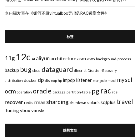
李曰福
发表在《
如何还原virtualbox导出的RAC镜像文件
》
标签
12c
11g
aliyun
asm
architecture
aws
AI
background-process
bug
dataguard
backup
cloud
dbscript
Disaster-Recovery
mysql
dp
impdp
listener
docker
dts
exp
distribution
hp
mongodb
mssql
rac
pg
oracle
ocm
partition-table
rds
operation
package
travel
sharding
recover
rman
sqlplus
redis
solaris
shutdown
Tuning
vbox
vm
wio
随机文章