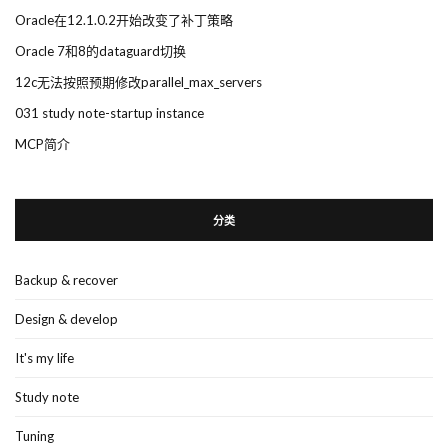
Oracle在12.1.0.2开始改变了补丁策略
Oracle 7和8的dataguard切换
12c无法按照预期修改parallel_max_servers
031 study note-startup instance
MCP简介
分类
Backup & recover
Design & develop
It's my life
Study note
Tuning