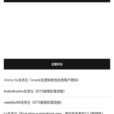
近期评论
Jimmy He
发表在《
oracle无感知修改应用用户密码
》
livebetkazino
发表在《
DTS故障处理流程
》
rejekijitu88
发表在《
DTS故障处理流程
》
kg
发表在《
Real-time materialized view，面向开发者的12.2新特性
》