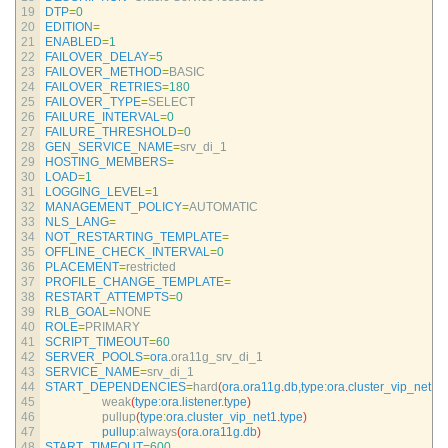
19
DTP
=
0
20
EDITION
=
21
ENABLED
=
1
22
FAILOVER_DELAY
=
5
23
FAILOVER_METHOD
=
BASIC
24
FAILOVER_RETRIES
=
180
25
FAILOVER_TYPE
=
SELECT
26
FAILURE_INTERVAL
=
0
27
FAILURE_THRESHOLD
=
0
28
GEN_SERVICE_NAME
=
srv_di_1
29
HOSTING_MEMBERS
=
30
LOAD
=
1
31
LOGGING_LEVEL
=
1
32
MANAGEMENT_POLICY
=
AUTOMATIC
33
NLS_LANG
=
34
NOT_RESTARTING_TEMPLATE
=
35
OFFLINE_CHECK_INTERVAL
=
0
36
PLACEMENT
=
restricted
37
PROFILE_CHANGE_TEMPLATE
=
38
RESTART_ATTEMPTS
=
0
39
RLB_GOAL
=
NONE
40
ROLE
=
PRIMARY
41
SCRIPT_TIMEOUT
=
60
42
SERVER_POOLS
=
ora
.
ora11g_srv_di_1
43
SERVICE_NAME
=
srv_di_1
44
START_DEPENDENCIES
=
hard
(
ora
.
ora11g
.
db
,
type
:
ora
.
cluster_vip_net1
.
t
45
weak
(
type
:
ora
.
listener
.
type
)
46
pullup
(
type
:
ora
.
cluster_vip_net1
.
type
)
47
pullup
:
always
(
ora
.
ora11g
.
db
)
48
START_TIMEOUT
=
600