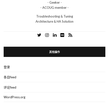
- Geeker -
- ACOUG member -
Troubleshooting & Tuning
Architecture & HA Solution
其他操作
登录
条目feed
评论feed
WordPress.org