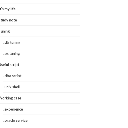
It's my life
Study note
Tuning
..db tuning
..os tuning
Useful script
..dba script
..unix shell
Working case
..experience
..oracle service