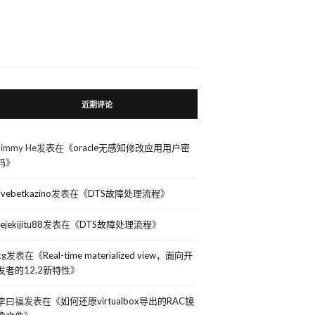
近期评论
Jimmy He
发表在《
oracle无感知修改应用用户密
码
》
livebetkazino
发表在《
DTS故障处理流程
》
rejekijitu88
发表在《
DTS故障处理流程
》
kg
发表在《
Real-time materialized view，面向开
发者的12.2新特性
》
李曰福
发表在《
如何还原virtualbox导出的RAC镜