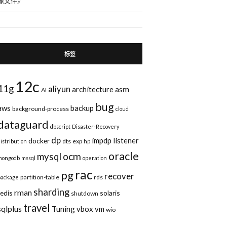
像文件
》
标签
12c
11g
aliyun
asm
architecture
AI
bug
aws
backup
background-process
cloud
dataguard
dbscript
Disaster-Recovery
dp
impdp
listener
docker
dts
exp
distribution
hp
oracle
ocm
mysql
mongodb
mssql
operation
rac
pg
recover
partition-table
rds
package
sharding
rman
redis
solaris
shutdown
travel
sqlplus
Tuning
vbox
vm
wio