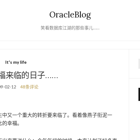
OracleBlog
笑看数据库江湖的那些事儿……
It's my life
f
福来临的日子……
09-02-12
48条评论
生中又一个重大的转折要来临了。看着像燕子衔泥一
比的幸福。