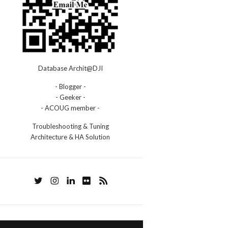
Database Archit@DJI
- Blogger -
- Geeker -
- ACOUG member -
Troubleshooting & Tuning
Architecture & HA Solution