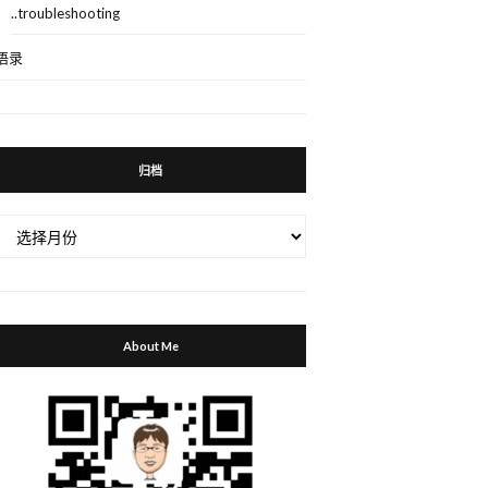
..troubleshooting
语录
归档
归
档
About Me