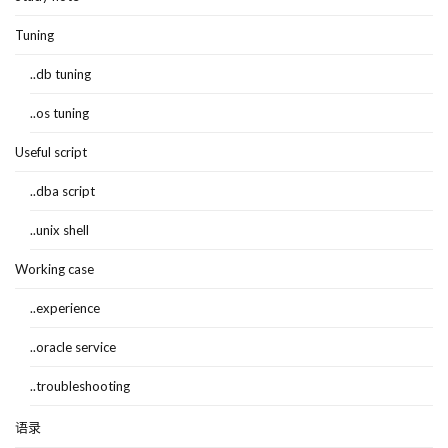
Tuning
..db tuning
..os tuning
Useful script
..dba script
..unix shell
Working case
..experience
..oracle service
..troubleshooting
语录