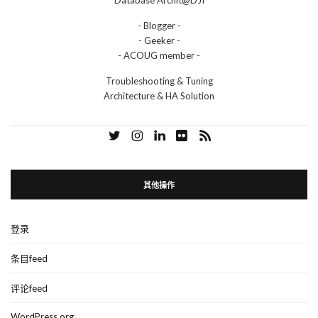
Database Archit@DJI
- Blogger -
- Geeker -
- ACOUG member -
Troubleshooting & Tuning
Architecture & HA Solution
其他操作
登录
条目feed
评论feed
WordPress.org