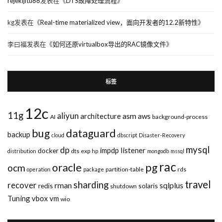
rejekijitu88
发表在《
DTS故障处理流程
》
kg
发表在《
Real-time materialized view，面向开发者的12.2新特性
》
李曰福
发表在《
如何还原virtualbox导出的RAC镜像文件
》
标签
12c
11g
aliyun
asm
architecture
aws
AI
background-process
bug
dataguard
backup
cloud
dbscript
Disaster-Recovery
mysql
dp
impdp
listener
docker
dts
exp
distribution
hp
mongodb
mssql
rac
pg
oracle
ocm
partition-table
rds
operation
package
travel
sharding
recover
rman
sqlplus
redis
solaris
shutdown
Tuning
vbox
vm
wio