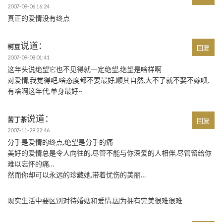
2007-09-06 16:24
真正的爱情没有终点
说道：
柯豆
回复
2007-09-08 01:41
这年头说绝望它也不见得就一定绝望,绝望是啥样啊
对爱情,我觉得吧,啥态度都不要最好,顺其自然,大不了就不娶不嫁呗,
有啥啊这年代,单身最好~
说道：
苦丁茶
回复
2007-11-29 22:46
分手是爱情的终点,绝望是分手的痛
美好的爱情总是令人向往的,尽管不能与你深爱的人相伴,尽管留给你
难以忘怀的痛…
然而你却可以永远的珍藏她,带着忧伤的美丽…
现实生活中要区别对待婚姻和爱情,因为拥有完美很难很难