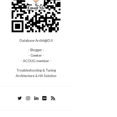
Database Archit@DJI
- Blogger -
- Geeker -
- ACOUG member -
Troubleshooting & Tuning
Architecture & HA Solution