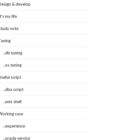
Design & develop
It's my life
Study note
Tuning
..db tuning
..os tuning
Useful script
..dba script
..unix shell
Working case
..experience
..oracle service