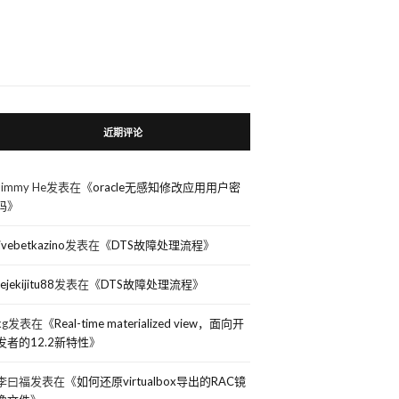
近期评论
Jimmy He
发表在《
oracle无感知修改应用用户密
码
》
livebetkazino
发表在《
DTS故障处理流程
》
rejekijitu88
发表在《
DTS故障处理流程
》
kg
发表在《
Real-time materialized view，面向开
发者的12.2新特性
》
李曰福
发表在《
如何还原virtualbox导出的RAC镜