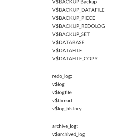
V$BACKUP Backup
V$BACKUP_DATAFILE
V$BACKUP_PIECE
V$BACKUP_REDOLOG
V$BACKUP_SET
V$DATABASE
V$DATAFILE
V$DATAFILE_COPY
redo_log:
v$log
v$logfile
v$thread
v$log_history
archive_log:
v$archived_log