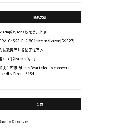
随机文章
oracle的sysdba权限登录问题
ORA-06553: PLS-801: internal error [56327]
安装数据库时报错无法写入
用adrci找listener的log
解决主库报错HeartBeat failed to connect to
standby Error 12154
分类
Backup & recover