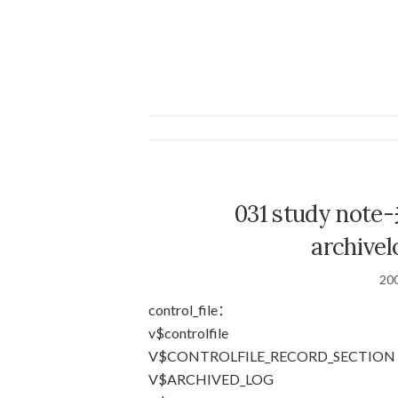
031 study n
archi
20
control_file：
v$controlfile
V$CONTROLFILE_RECORD_SECTION
V$ARCHIVED_LOG