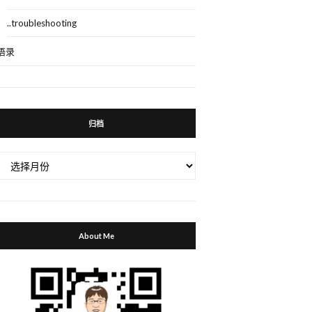
..troubleshooting
语录
归档
归
档
About Me