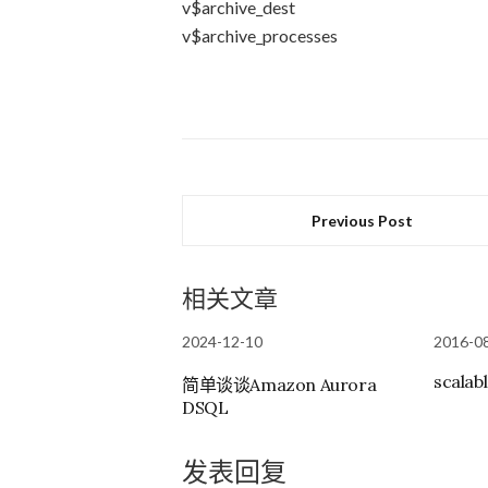
v$archive_dest
v$archive_processes
Previous Post
相关文章
2024-12-10
2016-0
scalab
简单谈谈Amazon Aurora
DSQL
发表回复