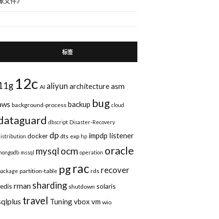
像文件
》
标签
12c
11g
aliyun
asm
architecture
AI
bug
aws
backup
background-process
cloud
dataguard
dbscript
Disaster-Recovery
dp
impdp
listener
docker
dts
exp
distribution
hp
oracle
ocm
mysql
mongodb
mssql
operation
rac
pg
recover
partition-table
rds
package
sharding
rman
redis
solaris
shutdown
travel
sqlplus
Tuning
vbox
vm
wio