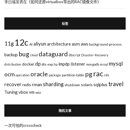
李曰福
发表在《
如何还原virtualbox导出的RAC镜像文件
》
标签
12c
11g
aliyun
asm
architecture
aws
AI
background-process
bug
dataguard
backup
cloud
dbscript
Disaster-Recovery
mysql
dp
impdp
listener
docker
dts
exp
distribution
hp
mongodb
mssql
rac
pg
oracle
ocm
partition-table
rds
operation
package
travel
sharding
recover
rman
sqlplus
redis
solaris
shutdown
Tuning
vbox
vm
wio
随机文章
一次可怕的crosscheck