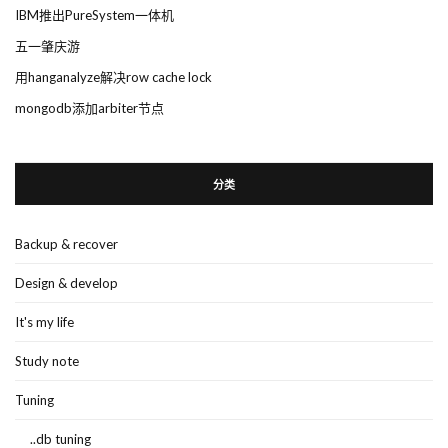
IBM推出PureSystem一体机
五一肇庆游
用hanganalyze解决row cache lock
mongodb添加arbiter节点
分类
Backup & recover
Design & develop
It's my life
Study note
Tuning
..db tuning