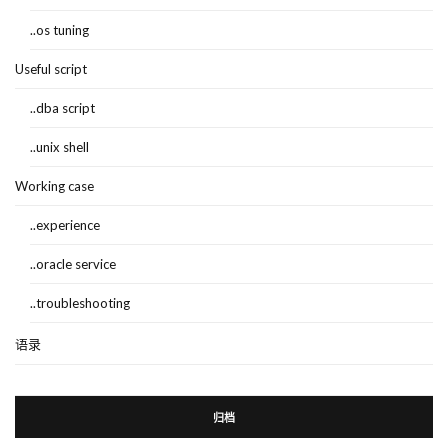
..os tuning
Useful script
..dba script
..unix shell
Working case
..experience
..oracle service
..troubleshooting
语录
归档