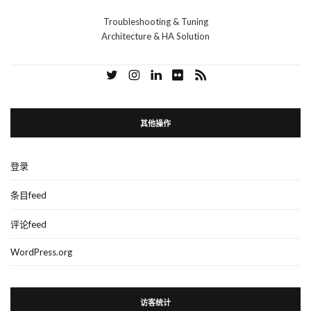
Troubleshooting & Tuning
Architecture & HA Solution
其他操作
登录
条目feed
评论feed
WordPress.org
访客统计