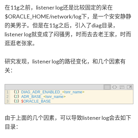
在11g之前，listener log还是比较固定的呆在
$ORACLE_HOME/network/log下，是一个安安静静
的美男子。但是在11g之后，引入了diag目录，
listener log就变成了闷骚男，时而去去老王家，时而
逛逛老张家。
研究发现，listener log的路径变化，和几个因素有
关：
1
（
1
）
DIAG_ADR_ENABLED_
<
lsnr_name
>
2
（
2
）
ADR_BASE_
<
lsnr_name
>
3
（
3
）
$
ORACLE_BASE
由于上面的几个因素，可以导致listener log会去如下
目录：