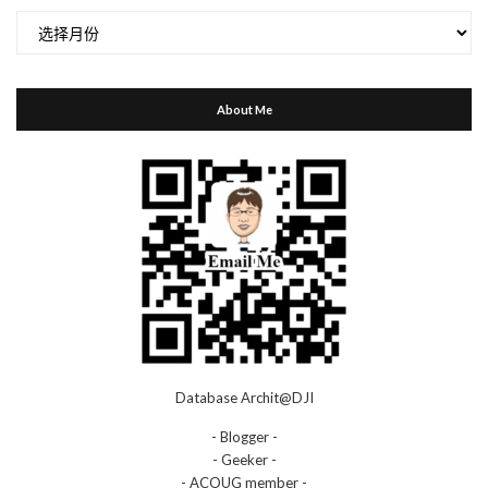
归
档
About Me
Database Archit@DJI
- Blogger -
- Geeker -
- ACOUG member -