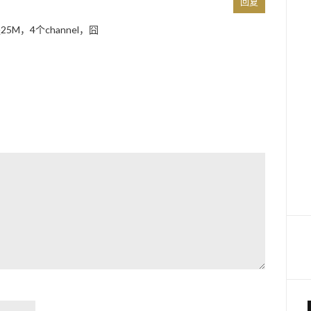
回复
5M，4个channel，囧