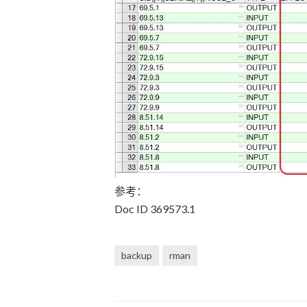
参考：
Doc ID 369573.1
backup
rman