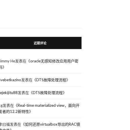
近期评论
Jimmy He
发表在《
oracle无感知修改应用用户密
码
》
livebetkazino
发表在《
DTS故障处理流程
》
rejekijitu88
发表在《
DTS故障处理流程
》
kg
发表在《
Real-time materialized view，面向开
发者的12.2新特性
》
李曰福
发表在《
如何还原virtualbox导出的RAC镜