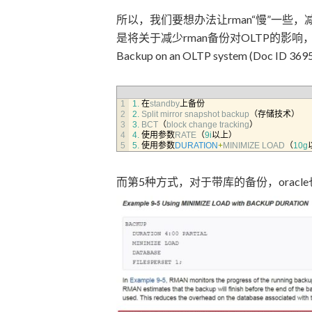
所以，我们要想办法让rman“慢”一些
是将关于减少rman备份对OLTP的影响，How to M
Backup on an OLTP system (Doc 
1
1.
在
standby
上备份
2
2.
Split 
mirror 
snapshot 
backup
（存储技术）
3
3.
BCT
（
block 
change 
tracking
）
4
4.
使用参数
RATE
（
9i
以上）
5
5.
使用参数
DURATION
+
MINIMIZE 
LOAD
（
10g
而第5种方式，对于带库的备份，oracl