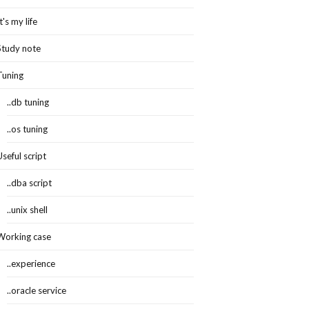
It's my life
Study note
Tuning
..db tuning
..os tuning
Useful script
..dba script
..unix shell
Working case
..experience
..oracle service