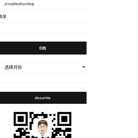
..troubleshooting
语录
归档
归
档
About Me