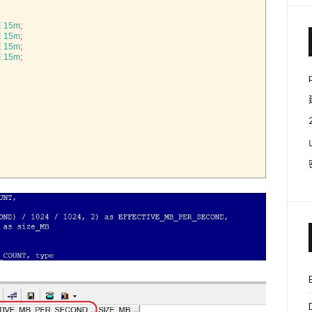
E
15m
;
E
15m
;
E
15m
;
E
15m
;