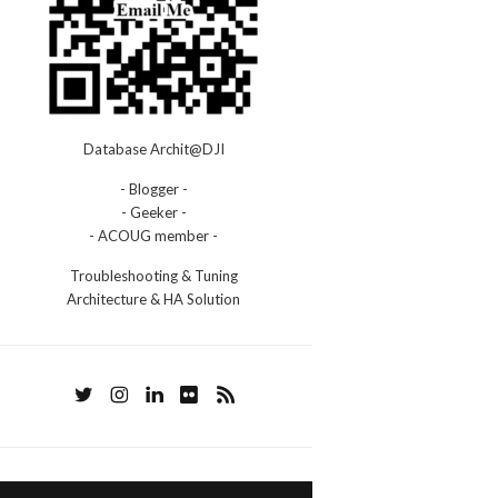
Database Archit@DJI
- Blogger -
- Geeker -
- ACOUG member -
Troubleshooting & Tuning
Architecture & HA Solution