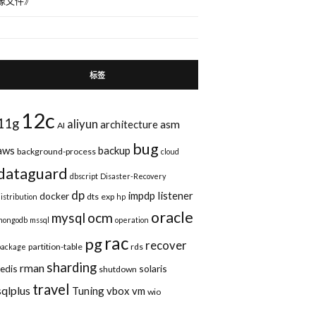
像文件
》
标签
12c
11g
aliyun
asm
architecture
AI
bug
aws
backup
background-process
cloud
dataguard
dbscript
Disaster-Recovery
dp
impdp
listener
docker
dts
exp
distribution
hp
oracle
ocm
mysql
mongodb
mssql
operation
rac
pg
recover
partition-table
rds
package
sharding
rman
redis
solaris
shutdown
travel
sqlplus
Tuning
vbox
vm
wio