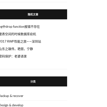
随机文章
pg中drop function报错不存在
建表空间的时候数据库宕机
2017 RWP性能之旅——深圳站
山东之雄伟，艳丽，宁静
密码保护：老婆语录
分类
Backup & recover
Design & develop