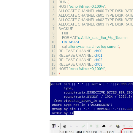
1
RUN
{
2
HOST
'echo %time:~0,100%'
;
3
ALLOCATE 
CHANNEL 
ch00 
TYPE 
DISK 
RAT
4
ALLOCATE 
CHANNEL 
ch01 
TYPE 
DISK 
RAT
5
ALLOCATE 
CHANNEL 
ch02 
TYPE 
DISK 
RAT
6
ALLOCATE 
CHANNEL 
ch03 
TYPE 
DISK 
RAT
7
BACKUP 
8
Full 
9
FORMAT
'c:\fullbk_rate_%u_%p_%s.rmn'
10
DATABASE
;
11
sql
'alter system archive log current'
;
12
RELEASE 
CHANNEL 
ch00
;
13
RELEASE 
CHANNEL 
ch01
;
14
RELEASE 
CHANNEL 
ch02
;
15
RELEASE 
CHANNEL 
ch03
;
16
HOST
'echo %time:~0,100%'
;
17
}