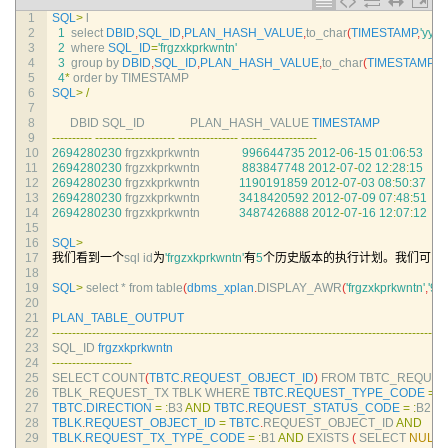
1
SQL
>
l
2
1
select 
DBID
,
SQL_ID
,
PLAN_HASH_VALUE
,
to_char
(
TIMESTAMP
,
'yyy
3
2
where 
SQL_ID
=
'frgzxkprkwntn'
4
3
group 
by 
DBID
,
SQL_ID
,
PLAN_HASH_VALUE
,
to_char
(
TIMESTAMP
,
'y
5
4
*
order 
by 
TIMESTAMP
6
SQL
>
/
7
8
DBID 
SQL_ID               
PLAN_HASH_VALUE 
TIMESTAMP
9
--
--
--
--
--
--
--
--
--
--
--
--
--
--
--
--
--
--
--
--
--
--
-
--
--
--
--
--
--
--
--
--
-
10
2694280230
frgzxkprkwntn
996644735
2012
-
06
-
15
01
:
06
:
53
11
2694280230
frgzxkprkwntn
883847748
2012
-
07
-
02
12
:
28
:
15
12
2694280230
frgzxkprkwntn
1190191859
2012
-
07
-
03
08
:
50
:
37
13
2694280230
frgzxkprkwntn
3418420592
2012
-
07
-
09
07
:
48
:
51
14
2694280230
frgzxkprkwntn
3487426888
2012
-
07
-
16
12
:
07
:
12
15
16
SQL
>
17
我们看到一个
sql 
id
为
'frgzxkprkwntn'
有
5
个历史版本的执行计划。我们可以
18
19
SQL
>
select *
from 
table
(
dbms_xplan
.
DISPLAY_AWR
(
'frgzxkprkwntn'
,
'99
20
21
PLAN_TABLE_OUTPUT
22
--
--
--
--
--
--
--
--
--
--
--
--
--
--
--
--
--
--
--
--
--
--
--
--
--
--
--
--
--
--
--
--
--
--
--
--
--
--
--
--
--
--
--
--
--
--
--
--
--
-
23
SQL_ID 
frgzxkprkwntn
24
--
--
--
--
--
--
--
--
--
--
25
SELECT 
COUNT
(
TBTC
.
REQUEST_OBJECT_ID
)
FROM 
TBTC_REQUES
26
TBLK_REQUEST_TX 
TBLK 
WHERE 
TBTC
.
REQUEST_TYPE_CODE
=
:
B
27
TBTC
.
DIRECTION
=
:
B3 
AND
TBTC
.
REQUEST_STATUS_CODE
=
:
B2 
A
28
TBLK
.
REQUEST_OBJECT_ID
=
TBTC
.
REQUEST_OBJECT_ID 
AND
29
TBLK
.
REQUEST_TX_TYPE_CODE
=
:
B1 
AND
EXISTS
(
SELECT 
NULL