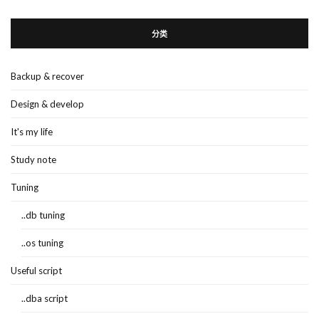
分类
Backup & recover
Design & develop
It's my life
Study note
Tuning
..db tuning
..os tuning
Useful script
..dba script