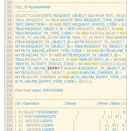
90
--
--
--
--
--
--
--
--
--
--
--
--
--
--
--
--
--
--
--
--
--
--
--
--
--
--
--
--
--
--
--
--
--
--
--
--
--
--
--
--
--
--
--
--
--
--
--
--
--
-
91
SQL_ID 
frgzxkprkwntn
92
--
--
--
--
--
--
--
--
--
--
93
SELECT 
COUNT
(
TBTC
.
REQUEST_OBJECT_ID
)
FROM 
TBTC_REQUES
94
TBLK_REQUEST_TX 
TBLK 
WHERE 
TBTC
.
REQUEST_TYPE_CODE
=
:
B
95
TBTC
.
DIRECTION
=
:
B3 
AND
TBTC
.
REQUEST_STATUS_CODE
=
:
B2 
A
96
TBLK
.
REQUEST_OBJECT_ID
=
TBTC
.
REQUEST_OBJECT_ID 
AND
97
TBLK
.
REQUEST_TX_TYPE_CODE
=
:
B1 
AND
EXISTS
(
SELECT 
NULL
98
MYTB_TX_HELPM_ENTRY 
MYTB
,
TB09_TX_ACTIVITY 
TB09 
WHERE
99
(
TBLK
.
REQUEST_TX_OBJECT_ID
=
MYTB
.
REQUEST_TX_OBJECT_ID 
100
MYTB
.
REQUEST_TX_OBJECT_ID
=
TB09
.
REQUEST_TX_OBJECT_ID
)
101
MYTB
.
TX_HELPM_ENTRY_TYPE_CODE
=
:
B9 
AND
MYTB
.
HELPM_TS
102
MYTB
.
HELPM_TS
<
:
B7 
AND
MYTB
.
REQUEST_TX_OBJECT_ID
=
103
TBLK
.
REQUEST_TX_OBJECT_ID 
AND
TB09
.
ACTIVITY_ID
=
:
B6 
AND
104
TB09
.
TX_ACTIVITY_STATUS_CODE
=
:
B5 
AND
NOT
EXISTS
(
SELECT 
105
MYTB_TX_HELPM
_
ENTRY
B
WHERE
B
.
REQUEST_TX_OBJECT_ID
=
106
MYTB
.
REQUEST_TX_OBJECT_ID 
AND
B
.
HELPM_CARRIER_ID
=
107
MYTB
.
HELPM_CARRIER_ID 
AND
(
B
.
TX_HELPM_ENTRY_TYPE_COD
108
B
.
TX_HELPM_ENTRY_TYPE_CODE
=
:
B10
)
)
)
109
110
Plan 
hash 
value
:
3487426888
111
112
--
--
--
--
--
--
--
--
--
--
--
--
--
--
--
--
--
--
--
--
--
--
--
--
--
--
--
--
--
--
--
--
--
--
--
--
--
--
--
--
--
--
--
--
--
--
--
--
--
-
113
|
Id
|
Operation
|
Name
|
Rows
|
Bytes
|
Cost
114
--
--
--
--
--
--
--
--
--
--
--
--
--
--
--
--
--
--
--
--
--
--
--
--
--
--
--
--
--
--
--
--
--
--
--
--
--
--
--
--
--
--
--
--
--
--
--
--
--
-
115
|
0
|
SELECT 
STATEMENT
|
|
|
|
8
(
1
116
|
1
|
SORT 
AGGREGATE
|
|
1
|
57
|
117
|
2
|
NESTED 
LOOPS
|
|
|
|
|
118
|
3
|
NESTED 
LOOPS
|
|
1
|
57
|
8
(
1
119
|
4
|
NESTED 
LOOPS
|
|
1
|
32
|
7
(
1