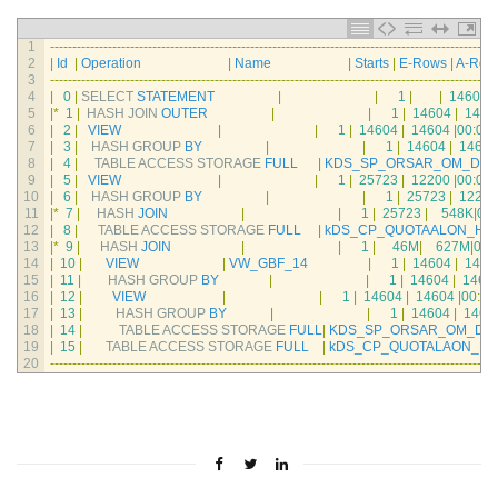
1
--
--
--
--
--
--
--
--
--
--
--
--
--
--
--
--
--
--
--
--
--
--
--
--
--
--
--
--
--
--
--
--
--
--
--
--
--
--
--
--
--
--
--
--
--
--
--
--
--
--
2
|
Id
|
Operation
|
Name
|
Starts
|
E
-
Rows
|
A
-
Row
3
--
--
--
--
--
--
--
--
--
--
--
--
--
--
--
--
--
--
--
--
--
--
--
--
--
--
--
--
--
--
--
--
--
--
--
--
--
--
--
--
--
--
--
--
--
--
--
--
--
--
4
|
0
|
SELECT 
STATEMENT
|
|
1
|
|
14604
|
5
|
*
1
|
HASH 
JOIN 
OUTER
|
|
1
|
14604
|
1460
6
|
2
|
VIEW
|
|
1
|
14604
|
14604
|
00
:
00
:
7
|
3
|
HASH 
GROUP 
BY
|
|
1
|
14604
|
14604
8
|
4
|
TABLE 
ACCESS 
STORAGE 
FULL
|
KDS_SP_ORSAR_OM_DA
9
|
5
|
VIEW
|
|
1
|
25723
|
12200
|
00
:
03
:
10
|
6
|
HASH 
GROUP 
BY
|
|
1
|
25723
|
12200
11
|
*
7
|
HASH 
JOIN
|
|
1
|
25723
|
548K
|
00
:
12
|
8
|
TABLE 
ACCESS 
STORAGE 
FULL
|
kDS_CP_QUOTAALON_HQ
13
|
*
9
|
HASH 
JOIN
|
|
1
|
46M
|
627M
|
00
:
14
|
10
|
VIEW
|
VW_GBF_14
|
1
|
14604
|
1460
15
|
11
|
HASH 
GROUP 
BY
|
|
1
|
14604
|
1460
16
|
12
|
VIEW
|
|
1
|
14604
|
14604
|
00
:
00
17
|
13
|
HASH 
GROUP 
BY
|
|
1
|
14604
|
1460
18
|
14
|
TABLE 
ACCESS 
STORAGE 
FULL
|
KDS_SP_ORSAR_OM_DA
19
|
15
|
TABLE 
ACCESS 
STORAGE 
FULL
|
kDS_CP_QUOTALAON_LM
20
--
--
--
--
--
--
--
--
--
--
--
--
--
--
--
--
--
--
--
--
--
--
--
--
--
--
--
--
--
--
--
--
--
--
--
--
--
--
--
--
--
--
--
--
--
--
--
--
--
--