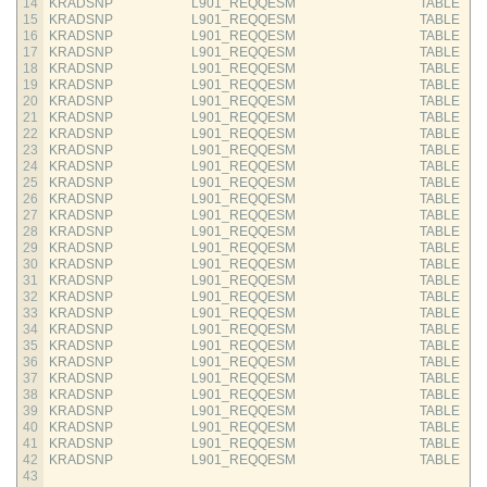
14
KRADSNP                        
L901_REQQESM                                      
TABLE
15
KRADSNP                        
L901_REQQESM                                      
TABLE
16
KRADSNP                        
L901_REQQESM                                      
TABLE
17
KRADSNP                        
L901_REQQESM                                      
TABLE
18
KRADSNP                        
L901_REQQESM                                      
TABLE
19
KRADSNP                        
L901_REQQESM                                      
TABLE
20
KRADSNP                        
L901_REQQESM                                      
TABLE
21
KRADSNP                        
L901_REQQESM                                      
TABLE
22
KRADSNP                        
L901_REQQESM                                      
TABLE
23
KRADSNP                        
L901_REQQESM                                      
TABLE
24
KRADSNP                        
L901_REQQESM                                      
TABLE
25
KRADSNP                        
L901_REQQESM                                      
TABLE
26
KRADSNP                        
L901_REQQESM                                      
TABLE
27
KRADSNP                        
L901_REQQESM                                      
TABLE
28
KRADSNP                        
L901_REQQESM                                      
TABLE
29
KRADSNP                        
L901_REQQESM                                      
TABLE
30
KRADSNP                        
L901_REQQESM                                      
TABLE
31
KRADSNP                        
L901_REQQESM                                      
TABLE
32
KRADSNP                        
L901_REQQESM                                      
TABLE
33
KRADSNP                        
L901_REQQESM                                      
TABLE
34
KRADSNP                        
L901_REQQESM                                      
TABLE
35
KRADSNP                        
L901_REQQESM                                      
TABLE
36
KRADSNP                        
L901_REQQESM                                      
TABLE
37
KRADSNP                        
L901_REQQESM                                      
TABLE
38
KRADSNP                        
L901_REQQESM                                      
TABLE
39
KRADSNP                        
L901_REQQESM                                      
TABLE
40
KRADSNP                        
L901_REQQESM                                      
TABLE
41
KRADSNP                        
L901_REQQESM                                      
TABLE
42
KRADSNP                        
L901_REQQESM                                      
TABLE
43