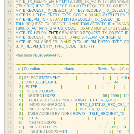
30
MYTB_TX_HELPM_ENTRY 
MYTB
,
TB09_TX_ACTIVITY 
TB09 
WHERE
31
(
TBLK
.
REQUEST_TX_OBJECT_ID
=
MYTB
.
REQUEST_TX_OBJECT_ID 
32
MYTB
.
REQUEST_TX_OBJECT_ID
=
TB09
.
REQUEST_TX_OBJECT_ID
)
33
MYTB
.
TX_HELPM_ENTRY_TYPE_CODE
=
:
B9 
AND
MYTB
.
HELPM_TS
34
MYTB
.
HELPM_TS
<
:
B7 
AND
MYTB
.
REQUEST_TX_OBJECT_ID
=
35
TBLK
.
REQUEST_TX_OBJECT_ID 
AND
TB09
.
ACTIVITY_ID
=
:
B6 
AND
36
TB09
.
TX_ACTIVITY_STATUS_CODE
=
:
B5 
AND
NOT
EXISTS
(
SELECT 
37
MYTB_TX_HELPM
_
ENTRY
B
WHERE
B
.
REQUEST_TX_OBJECT_ID
=
38
MYTB
.
REQUEST_TX_OBJECT_ID 
AND
B
.
HELPM_CARRIER_ID
=
39
MYTB
.
HELPM_CARRIER_ID 
AND
(
B
.
TX_HELPM_ENTRY_TYPE_COD
40
B
.
TX_HELPM_ENTRY_TYPE_CODE
=
:
B10
)
)
)
41
42
Plan 
hash 
value
:
996644735
43
44
--
--
--
--
--
--
--
--
--
--
--
--
--
--
--
--
--
--
--
--
--
--
--
--
--
--
--
--
--
--
--
--
--
--
--
--
--
--
--
--
--
--
--
--
--
--
--
--
--
-
45
|
Id
|
Operation
|
Name
|
Rows
|
Bytes
|
Cost
(
46
--
--
--
--
--
--
--
--
--
--
--
--
--
--
--
--
--
--
--
--
--
--
--
--
--
--
--
--
--
--
--
--
--
--
--
--
--
--
--
--
--
--
--
--
--
--
--
--
--
-
47
|
0
|
SELECT 
STATEMENT
|
|
|
|
419
(
10
48
|
1
|
SORT 
AGGREGATE
|
|
1
|
44
|
|
49
|
2
|
FILTER
|
|
|
|
|
|
50
|
3
|
NESTED 
LOOPS
|
|
|
|
|
51
|
4
|
NESTED 
LOOPS
|
|
59
|
2596
|
124
(
52
|
5
|
TABLE 
ACCESS 
BY 
INDEX 
ROWID
|
TBTC_REQUEST
|
53
|
6
|
INDEX 
RANGE 
SCAN
|
TBTC_I_STATUS_REQ_OBJ_ID
54
|
7
|
INDEX 
RANGE 
SCAN
|
TBLK_I_REQ_OBJ_ID
|
2
|
55
|
8
|
TABLE 
ACCESS 
BY 
INDEX 
ROWID
|
TBLK_REQUEST_TX
56
|
9
|
FILTER
|
|
|
|
|
|
57
|
10
|
NESTED 
LOOPS
|
|
|
|
|
58
|
11
|
NESTED 
LOOPS
|
|
1
|
68
|
10
(
0
)
|
59
|
12
|
NESTED 
LOOPS 
ANTI
|
|
1
|
48
|
7
(