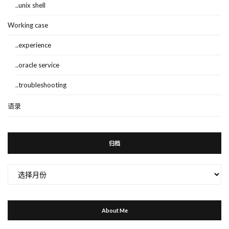
..unix shell
Working case
..experience
..oracle service
..troubleshooting
语录
归档
归
档
About Me