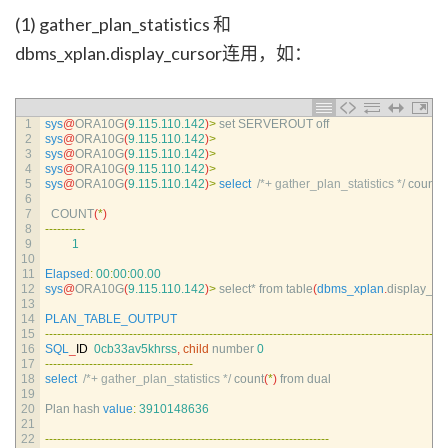
(1) gather_plan_statistics 和
dbms_xplan.display_cursor连用，如：
1
sys
@
ORA10G
(
9.115.110.142
)
>
set 
SERVEROUT 
off
2
sys
@
ORA10G
(
9.115.110.142
)
>
3
sys
@
ORA10G
(
9.115.110.142
)
>
4
sys
@
ORA10G
(
9.115.110.142
)
>
5
sys
@
ORA10G
(
9.115.110.142
)
>
select
/*+ gather_plan_statistics */
count
(
*
6
7
COUNT
(
*
)
8
--
--
--
--
--
9
1
10
11
Elapsed
:
00
:
00
:
00.00
12
sys
@
ORA10G
(
9.115.110.142
)
>
select*
from 
table
(
dbms_xplan
.
display_cu
13
14
PLAN_TABLE_OUTPUT
15
--
--
--
--
--
--
--
--
--
--
--
--
--
--
--
--
--
--
--
--
--
--
--
--
--
--
--
--
--
--
--
--
--
--
--
--
--
--
--
--
--
--
--
--
--
--
--
--
--
--
16
SQL
_
ID
0cb33av5khrss
,
child
number
0
17
--
--
--
--
--
--
--
--
--
--
--
--
--
--
--
--
--
--
-
18
select
/*+ gather_plan_statistics */
count
(
*
)
from 
dual
19
20
Plan 
hash 
value
:
3910148636
21
22
--
--
--
--
--
--
--
--
--
--
--
--
--
--
--
--
--
--
--
--
--
--
--
--
--
--
--
--
--
--
--
--
--
--
--
-