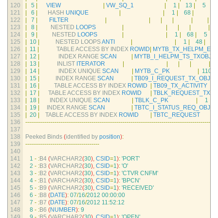
120
|
5
|
VIEW
|
VW_SQ_1
|
1
|
13
|
5
(
0
)
121
|
6
|
HASH 
UNIQUE
|
|
1
|
68
|
|
122
|
7
|
FILTER
|
|
|
|
|
|
123
|
8
|
NESTED 
LOOPS
|
|
|
|
|
124
|
9
|
NESTED 
LOOPS
|
|
1
|
68
|
5
(
0
125
|
10
|
NESTED 
LOOPS 
ANTI
|
|
1
|
48
|
4
126
|
11
|
TABLE 
ACCESS 
BY 
INDEX 
ROWID
|
MYTB_TX_HELPM_EN
127
|
12
|
INDEX 
RANGE 
SCAN
|
MYTB_I_HELPM_TS_TXOBJ
128
|
13
|
INLIST 
ITERATOR
|
|
|
|
|
129
|
14
|
INDEX 
UNIQUE 
SCAN
|
MYTB_C_PK
|
1102
130
|
15
|
INDEX 
RANGE 
SCAN
|
TB09_I_REQUEST_TX_OBJEC
131
|
16
|
TABLE 
ACCESS 
BY 
INDEX 
ROWID
|
TB09_TX_ACTIVITY
132
|
17
|
TABLE 
ACCESS 
BY 
INDEX 
ROWID
|
TBLK_REQUEST_TX
133
|
18
|
INDEX 
UNIQUE 
SCAN
|
TBLK_C_PK
|
1
|
134
|
19
|
INDEX 
RANGE 
SCAN
|
TBTC_I_STATUS_REQ_OBJ_I
135
|
20
|
TABLE 
ACCESS 
BY 
INDEX 
ROWID
|
TBTC_REQUEST
136
--
--
--
--
--
--
--
--
--
--
--
--
--
--
--
--
--
--
--
--
--
--
--
--
--
--
--
--
--
--
--
--
--
--
--
--
--
--
--
--
--
--
--
--
--
--
--
--
--
-
137
138
Peeked 
Binds
(
identified 
by 
position
)
:
139
--
--
--
--
--
--
--
--
--
--
--
--
--
--
--
--
--
--
--
140
141
1
-
:
B4
(
VARCHAR2
(
30
)
,
CSID
=
1
)
:
'PORT'
142
2
-
:
B3
(
VARCHAR2
(
30
)
,
CSID
=
1
)
:
'O'
143
3
-
:
B2
(
VARCHAR2
(
30
)
,
CSID
=
1
)
:
'CTVR CNFM'
144
4
-
:
B1
(
VARCHAR2
(
30
)
,
CSID
=
1
)
:
'BPCN'
145
5
-
:
B9
(
VARCHAR2
(
30
)
,
CSID
=
1
)
:
'RECEIVED'
146
6
-
:
B8
(
DATE
)
:
07
/
16
/
2012
00
:
00
:
00
147
7
-
:
B7
(
DATE
)
:
07
/
16
/
2012
11
:
52
:
12
148
8
-
:
B6
(
NUMBER
)
:
9
149
9
-
:
B5
(
VARCHAR2
(
30
)
,
CSID
=
1
)
:
'OPEN'