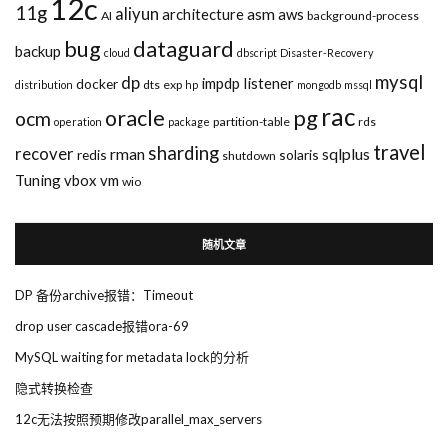
12c
11g
aliyun
asm
architecture
aws
AI
background-process
bug
dataguard
backup
cloud
dbscript
Disaster-Recovery
mysql
dp
impdp
listener
docker
dts
exp
distribution
hp
mongodb
mssql
rac
pg
oracle
ocm
partition-table
rds
operation
package
travel
sharding
recover
rman
sqlplus
redis
solaris
shutdown
Tuning
vbox
vm
wio
随机文章
DP 备份archive报错：Timeout
drop user cascade报错ora-69
MySQL waiting for metadata lock的分析
隐式转换检查
12c无法按照预期修改parallel_max_servers