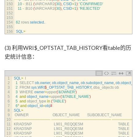
150
10
-
:
B11
(
VARCHAR2
(
30
)
,
CSID
=
1
)
:
'CONFIRMED'
151
11
-
:
B10
(
VARCHAR2
(
30
)
,
CSID
=
1
)
:
'REJECTED'
152
153
154
62
rows 
selected
.
155
156
SQL
>
(3) 利用WRI$_OPTSTAT_TAB_HISTORY看table的历
史统计信息：
1
SQL
>
l
2
1
SELECT 
ob
.
owner
,
ob
.
object_name
,
ob
.
subobject_name
,
ob
.
object_ty
3
2
FROM 
sys
.
WRI
$
_OPTSTAT_TAB_HISTORY
,
dba_objects 
ob
4
3
WHERE 
owner
=
upper
(
'&OWNER'
)
5
4
and
object_name
=
upper
(
'&TABLE_NAME'
)
6
5
and
object_type 
in
(
'TABLE'
)
7
6
*
and
object_id
=
obj
#
8
SQL
>
9
OWNER                          
OBJECT_NAME        
SUBOBJECT_NAME                
10
--
--
--
--
--
--
--
--
--
--
--
--
--
--
--
--
--
--
--
--
--
--
--
--
--
--
--
--
--
--
--
--
--
--
--
--
--
--
--
--
--
--
--
--
--
--
--
--
-
11
KRADSNP                        
L901_REQQESM                                      
TABLE
12
KRADSNP                        
L901_REQQESM                                      
TABLE
13
KRADSNP                        
L901_REQQESM                                      
TABLE