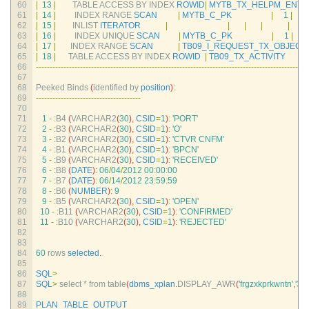
60
|
13
|
TABLE 
ACCESS 
BY 
INDEX 
ROWID
|
MYTB_TX_HELPM_ENTR
61
|
14
|
INDEX 
RANGE 
SCAN
|
MYTB_C_PK
|
1
|
|
62
|
15
|
INLIST 
ITERATOR
|
|
|
|
|
63
|
16
|
INDEX 
UNIQUE 
SCAN
|
MYTB_C_PK
|
1
|
2
64
|
17
|
INDEX 
RANGE 
SCAN
|
TB09_I_REQUEST_TX_OBJECT
65
|
18
|
TABLE 
ACCESS 
BY 
INDEX 
ROWID
|
TB09_TX_ACTIVITY
66
--
--
--
--
--
--
--
--
--
--
--
--
--
--
--
--
--
--
--
--
--
--
--
--
--
--
--
--
--
--
--
--
--
--
--
--
--
--
--
--
--
--
--
--
--
--
--
--
--
-
67
68
Peeked 
Binds
(
identified 
by 
position
)
:
69
--
--
--
--
--
--
--
--
--
--
--
--
--
--
--
--
--
--
--
70
71
1
-
:
B4
(
VARCHAR2
(
30
)
,
CSID
=
1
)
:
'PORT'
72
2
-
:
B3
(
VARCHAR2
(
30
)
,
CSID
=
1
)
:
'O'
73
3
-
:
B2
(
VARCHAR2
(
30
)
,
CSID
=
1
)
:
'CTVR CNFM'
74
4
-
:
B1
(
VARCHAR2
(
30
)
,
CSID
=
1
)
:
'BPCN'
75
5
-
:
B9
(
VARCHAR2
(
30
)
,
CSID
=
1
)
:
'RECEIVED'
76
6
-
:
B8
(
DATE
)
:
06
/
04
/
2012
00
:
00
:
00
77
7
-
:
B7
(
DATE
)
:
06
/
14
/
2012
23
:
59
:
59
78
8
-
:
B6
(
NUMBER
)
:
9
79
9
-
:
B5
(
VARCHAR2
(
30
)
,
CSID
=
1
)
:
'OPEN'
80
10
-
:
B11
(
VARCHAR2
(
30
)
,
CSID
=
1
)
:
'CONFIRMED'
81
11
-
:
B10
(
VARCHAR2
(
30
)
,
CSID
=
1
)
:
'REJECTED'
82
83
84
60
rows 
selected
.
85
86
SQL
>
87
SQL
>
select *
from 
table
(
dbms_xplan
.
DISPLAY_AWR
(
'frgzxkprkwntn'
,
'34
88
89
PLAN_TABLE_OUTPUT