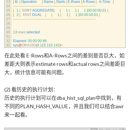
23
|
Id
|
Operation
|
Name
|
Starts
|
E
-
Rows
|
A
-
Rows
|
A
-
Time
|
24
--
--
--
--
--
--
--
--
--
--
--
--
--
--
--
--
--
--
--
--
--
--
--
--
--
--
--
--
--
--
--
--
--
--
--
-
25
|
1
|
SORT 
AGGREGATE
|
|
1
|
1
|
1
|
00
:
00
:
00.01
|
26
|
2
|
FAST 
DUAL
|
|
1
|
1
|
1
|
00
:
00
:
00.01
|
27
--
--
--
--
--
--
--
--
--
--
--
--
--
--
--
--
--
--
--
--
--
--
--
--
--
--
--
--
--
--
--
--
--
--
--
-
28
29
30
13
rows 
selected
.
31
32
Elapsed
:
00
:
00
:
00.96
33
sys
@
ORA10G
(
9.115.110.142
)
>
在此处看 E-Rows和A-Rows之间的差别是否巨大，如
差距大则表示estimate rows和actual rows之间差距巨
大，统计信息可能有问题。
(2) 看历史的执行计划：
历史的执行计划可以在dba_hist_sql_plan中找到，有
不同的PLAN_HASH_VALUE，并且我们可以结合awr
来一起看。