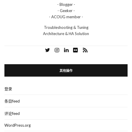
- Blogger -
- Geeker -
- ACOUG member -
Troubleshooting & Tuning
Architecture & HA Solution
其他操作
登录
条目feed
评论feed
WordPress.org