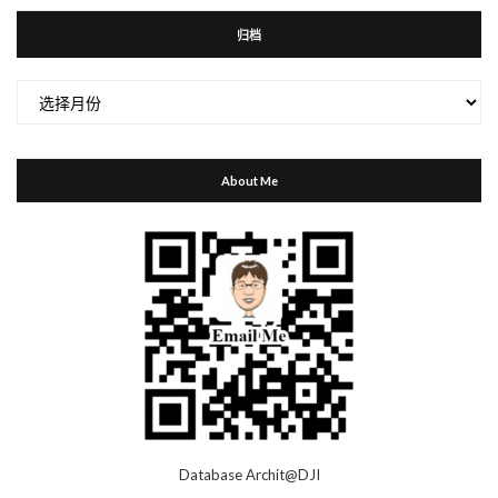
归档
归
档
About Me
Database Archit@DJI