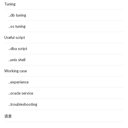
Tuning
..db tuning
..os tuning
Useful script
..dba script
..unix shell
Working case
..experience
..oracle service
..troubleshooting
语录