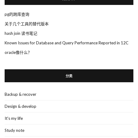
pg的跨库查询
关于几个工具的替代版本
hash join 读书笔记
Known Issues for Database and Query Performance Reported in 12C
oracle像什么？
分类
Backup & recover
Design & develop
It's my life
Study note