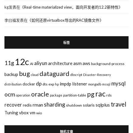
kg
发表在《
Real-time materialized view，面向开发者的12.2新特性
》
李曰福
发表在《
如何还原virtualbox导出的RAC镜像文件
》
标签
12c
11g
aliyun
asm
architecture
aws
AI
background-process
bug
dataguard
backup
cloud
dbscript
Disaster-Recovery
mysql
dp
impdp
listener
docker
dts
exp
distribution
hp
mongodb
mssql
rac
pg
oracle
ocm
partition-table
rds
operation
package
travel
sharding
recover
rman
sqlplus
redis
solaris
shutdown
Tuning
vbox
vm
wio
随机文章