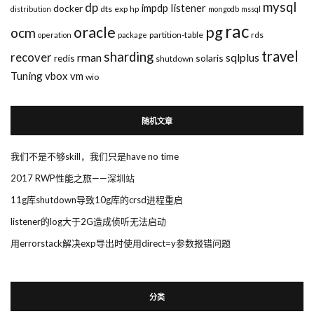
mysql
dp
impdp
listener
docker
dts
exp
distribution
hp
mongodb
mssql
rac
pg
oracle
ocm
partition-table
rds
operation
package
travel
sharding
recover
rman
sqlplus
redis
solaris
shutdown
Tuning
vbox
vm
wio
随机文章
我们不是不够skill，我们只是have no time
2017 RWP性能之旅——深圳站
11g库shutdown导致10g库的crsd进程重启
listener的log大于2G造成侦听无法启动
用errorstack解决exp导出时使用direct=y参数报错问题
分类