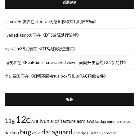
近期评论
Jimmy He
发表在《
oracle无感知修改应用用户密码
》
livebetkazino
发表在《
DTS故障处理流程
》
rejekijitu88
发表在《
DTS故障处理流程
》
kg
发表在《
Real-time materialized view，面向开发者的12.2新特性
》
李曰福
发表在《
如何还原virtualbox导出的RAC镜像文件
》
标签
12c
11g
aliyun
asm
architecture
aws
AI
background-process
bug
dataguard
backup
cloud
dbscript
Disaster-Recovery