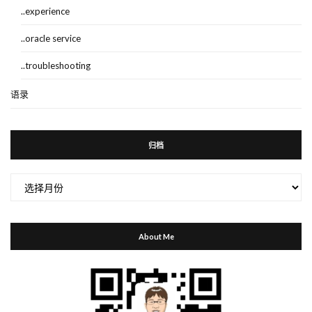
..experience
..oracle service
..troubleshooting
语录
归档
归
档
About Me