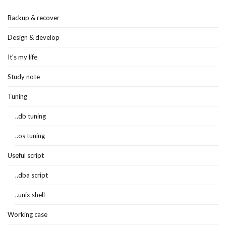
Backup & recover
Design & develop
It's my life
Study note
Tuning
..db tuning
..os tuning
Useful script
..dba script
..unix shell
Working case