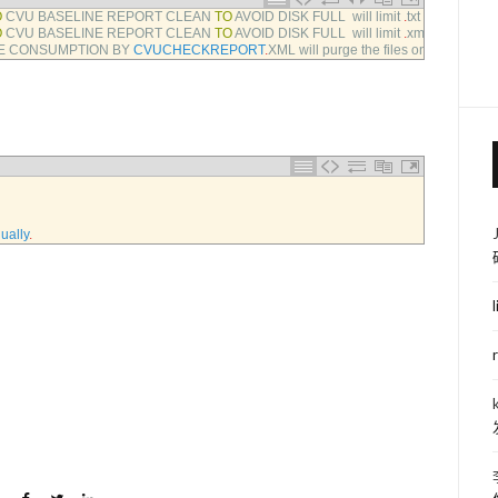
O
CVU 
BASELINE 
REPORT 
CLEAN 
TO
AVOID 
DISK 
FULL  
will 
limit
.
txt 
files 
to
5
O
CVU 
BASELINE 
REPORT 
CLEAN 
TO
AVOID 
DISK 
FULL  
will 
limit
.
xml 
files 
to
5
E 
CONSUMPTION 
BY 
CVUCHECKREPORT
.
XML 
will 
purge 
the 
files 
on 
remote 
no
ually
.