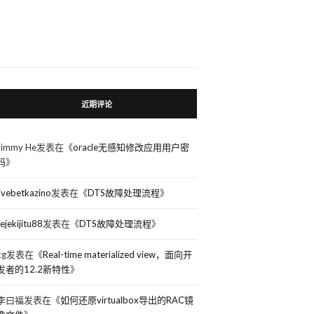
des
近期评论
Jimmy He
发表在《
oracle无感知修改应用用户密
码
》
livebetkazino
发表在《
DTS故障处理流程
》
rejekijitu88
发表在《
DTS故障处理流程
》
kg
发表在《
Real-time materialized view，面向开
发者的12.2新特性
》
李曰福
发表在《
如何还原virtualbox导出的RAC镜