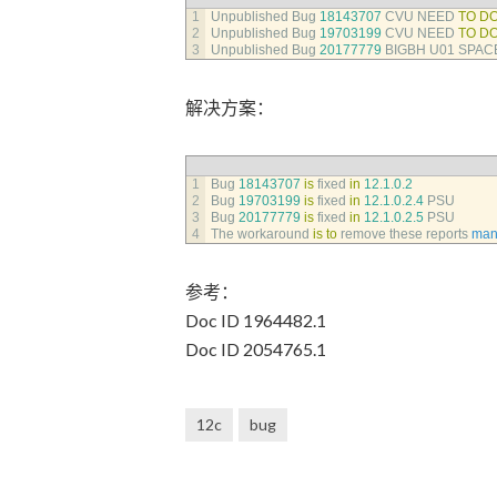
1
Unpublished 
Bug
18143707
CVU 
NEED 
TO
D
2
Unpublished 
Bug
19703199
CVU 
NEED 
TO
D
3
Unpublished 
Bug
20177779
BIGBH 
U01 
SPAC
解决方案：
1
Bug
18143707
is
fixed 
in
12.1.0.2
2
Bug
19703199
is
fixed 
in
12.1.0.2.4
PSU
3
Bug
20177779
is
fixed 
in
12.1.0.2.5
PSU
4
The 
workaround 
is
to
remove 
these 
reports 
man
参考：
Doc ID 1964482.1
Doc ID 2054765.1
12c
bug