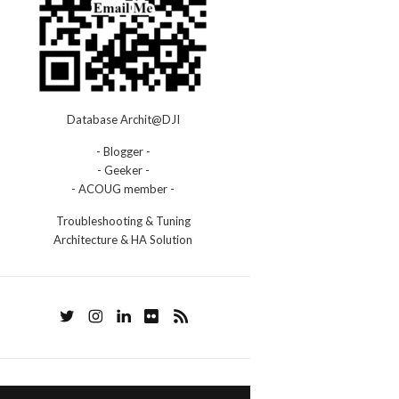
Database Archit@DJI
- Blogger -
- Geeker -
- ACOUG member -
Troubleshooting & Tuning
Architecture & HA Solution