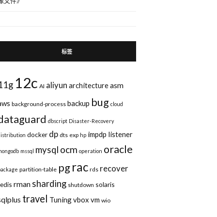
像文件
》
标签
12c
11g
aliyun
asm
architecture
AI
bug
aws
backup
background-process
cloud
dataguard
dbscript
Disaster-Recovery
dp
impdp
listener
docker
dts
exp
distribution
hp
oracle
ocm
mysql
mongodb
mssql
operation
rac
pg
recover
partition-table
rds
package
sharding
rman
redis
solaris
shutdown
travel
sqlplus
Tuning
vbox
vm
wio