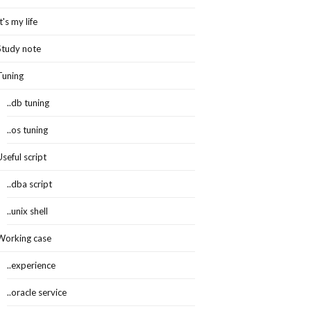
It's my life
Study note
Tuning
..db tuning
..os tuning
Useful script
..dba script
..unix shell
Working case
..experience
..oracle service