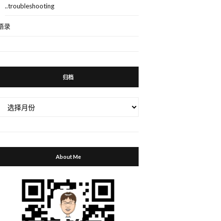
..troubleshooting
语录
归档
归
档
About Me