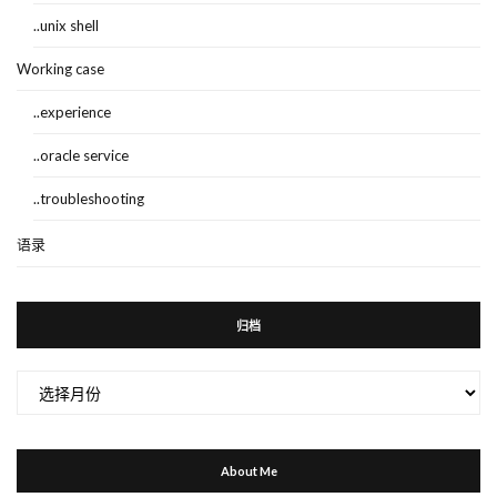
..unix shell
Working case
..experience
..oracle service
..troubleshooting
语录
归档
归
档
About Me