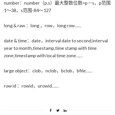
number：number（p,s）最大整数位数=p－s，p范围
1～38，s范围-84～127
long & raw ：long ，row，long row……
date & time：date，interval date to second,interval
year to month,timestamp,time stamp with time
zone,timestamp with local time zone……
large object：clob，nclob，bclob，bfile……
row id ：rowid，urowid……