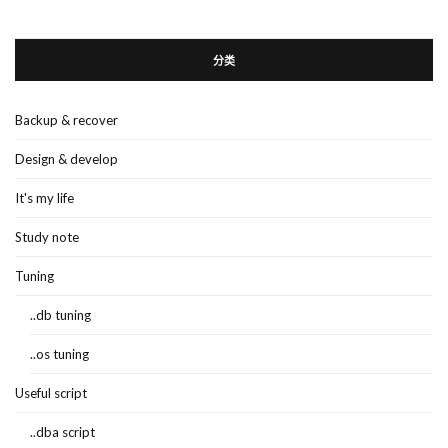
分类
Backup & recover
Design & develop
It's my life
Study note
Tuning
..db tuning
..os tuning
Useful script
..dba script