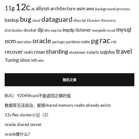
12c
11g
aliyun
asm
architecture
aws
AI
background-process
bug
dataguard
backup
cloud
dbscript
Disaster-Recovery
mysql
dp
impdp
listener
docker
dts
exp
distribution
hp
mongodb
mssql
rac
pg
oracle
ocm
partition-table
rds
operation
package
travel
sharding
recover
rman
sqlplus
redis
solaris
shutdown
Tuning
vbox
vm
wio
随机文章
BUG：9204中cast不能返回正确的值
数据库无法启动，报错shared memory realm already exists
12c flex cluster小记（2）
oracle shared server
oracle像什么？