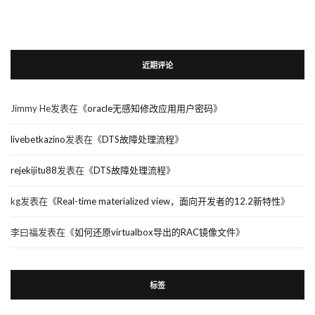
近期评论
Jimmy He
发表在《
oracle无感知修改应用用户密码
》
livebetkazino
发表在《
DTS故障处理流程
》
rejekijitu88
发表在《
DTS故障处理流程
》
kg
发表在《
Real-time materialized view，面向开发者的12.2新特性
》
李曰福
发表在《
如何还原virtualbox导出的RAC镜像文件
》
标签