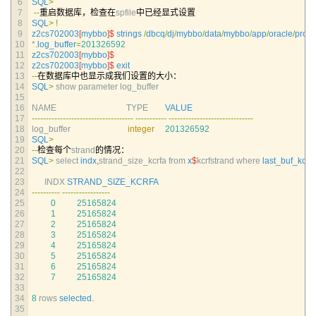
6
SQL
>
7
--
重启数据库，检查在
spfile
中已经显式设置
8
SQL
>
!
9
z2cs702003
[
mybbo
]
$
strings
/
dbcq
/
dj
/
mybbo
/
data
/
mybbo
/
app
/
oracle
/
produ
10
*
.
log_buffer
=
201326592
11
z2cs702003
[
mybbo
]
$
12
z2cs702003
[
mybbo
]
$
exit
13
--
在数据库中也显示成我们设置的大小：
14
SQL
>
show 
parameter 
log_buffer                                                                           
15
16
NAME                                 
TYPE        
VALUE
17
--
--
--
--
--
--
--
--
--
--
--
--
--
--
--
--
--
--
--
--
--
--
--
-
--
--
--
--
--
--
--
--
--
--
--
--
--
--
--
18
log_buffer                           
integer
201326592
19
SQL
>
20
--
检查每个
strand
的情况：
21
SQL
>
select 
indx
,
strand_size_kcrfa 
from
x
$
kcrfstrand 
where 
last_buf_kcrfa
22
23
INDX 
STRAND_SIZE_KCRFA
24
--
--
--
--
--
--
--
--
--
--
--
--
--
-
25
0
25165824
26
1
25165824
27
2
25165824
28
3
25165824
29
4
25165824
30
5
25165824
31
6
25165824
32
7
25165824
33
34
8
rows 
selected
.
35