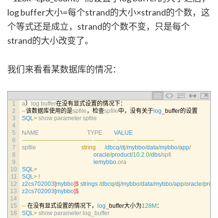
log buffer大小=每个strand的大小×strand的个数，这
个等式还是成立，strand的个数不变，只是每个
strand的大小改变了。
我们来看看某数据库的情况：
1
a
）
log 
buffer
在没有显式设置的情况下：
2
--
该数据库使用的是
spfile
，检查
spfile
中，没有关于
log
_
buffer的设置
3
SQL
>
show 
parameter 
spfile                                                                                   
4
5
NAME                                 
TYPE        
VALUE
6
--
--
--
--
--
--
--
--
--
--
--
--
--
--
--
--
--
--
--
--
--
--
--
-
--
--
--
--
--
--
--
--
--
--
--
--
--
--
--
7
spfile                               
string
/
dbcq
/
dj
/
mybbo
/
data
/
mybbo
/
app
/
8
oracle
/
product
/
10.2.0
/
dbs
/
spfi                                
9
lemybbo
.
ora                                                          
10
SQL
>
11
SQL
>
!
12
z2cs702003
[
mybbo
]
$
strings
/
dbcq
/
dj
/
mybbo
/
data
/
mybbo
/
app
/
oracle
/
produ
13
z2cs702003
[
mybbo
]
$
14
15
--
在没有显式设置的情况下，
log
_
buffer大小为
128M
：
16
SQL
>
show 
parameter 
log_buffer                                                                           