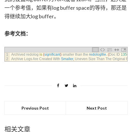
一个参考值，如果有log buffer space的等待，那还是
得继续加大log buffer。
参考文档：
1
Archived 
redolog 
is
(
significant
)
smaller 
than 
the 
redologfile
.
(
Doc 
ID
13566
2
Archive 
Logs 
Are 
Created 
With 
Smaller
,
Uneven 
Size 
Than 
The 
Original 
Red
Previous Post
Next Post
相关文章