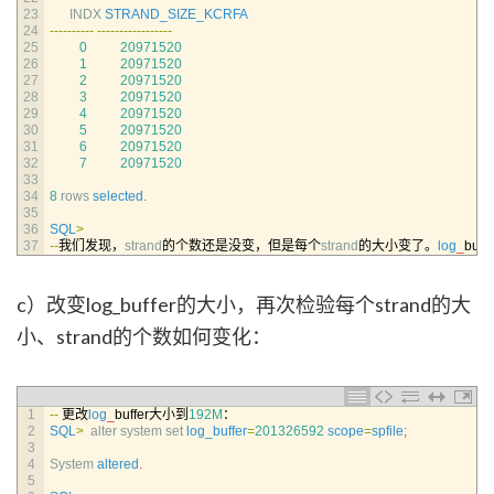
23
INDX 
STRAND_SIZE_KCRFA
24
--
--
--
--
--
--
--
--
--
--
--
--
--
-
25
0
20971520
26
1
20971520
27
2
20971520
28
3
20971520
29
4
20971520
30
5
20971520
31
6
20971520
32
7
20971520
33
34
8
rows 
selected
.
35
36
SQL
>
37
--
我们发现，
strand
的个数还是没变，但是每个
strand
的大小变了。
log
_
buf
c）改变log_buffer的大小，再次检验每个strand的大
小、strand的个数如何变化：
1
--
更改
log
_
buffer大小到
192M
：
2
SQL
>
alter 
system 
set 
log_buffer
=
201326592
scope
=
spfile
;
3
4
System 
altered
.
5