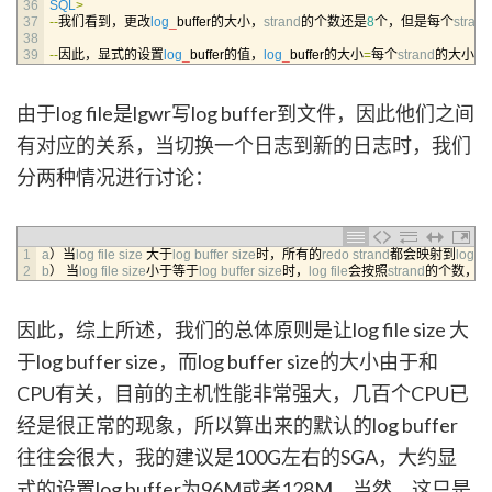
36
SQL
>
37
--
我们看到，更改
log
_
buffer的大小，
strand
的个数还是
8
个，但是每个
strand
38
39
--
因此，显式的设置
log
_
buffer的值，
log
_
buffer的大小
=
每个
strand
的大小×
s
由于log file是lgwr写log buffer到文件，因此他们之间
有对应的关系，当切换一个日志到新的日志时，我们
分两种情况进行讨论：
1
a
）当
log 
file 
size
大于
log 
buffer 
size
时，所有的
redo 
strand
都会映射到
logfile
2
b
）
当
log 
file 
size
小于等于
log 
buffer 
size
时，
log 
file
会按照
strand
的个数，被
因此，综上所述，我们的总体原则是让log file size 大
于log buffer size，而log buffer size的大小由于和
CPU有关，目前的主机性能非常强大，几百个CPU已
经是很正常的现象，所以算出来的默认的log buffer
往往会很大，我的建议是100G左右的SGA，大约显
式的设置log buffer为96M或者128M。当然，这只是