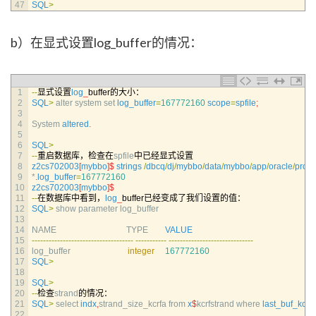
47
SQL
>
b）在显式设置log_buffer的情况：
1
--
显式设置
log
_
buffer的大小：
2
SQL
>
alter 
system 
set 
log_buffer
=
167772160
scope
=
spfile
;
3
4
System 
altered
.
5
6
SQL
>
7
--
重启数据库，检查在
spfile
中已经显式设置
8
z2cs702003
[
mybbo
]
$
strings
/
dbcq
/
dj
/
mybbo
/
data
/
mybbo
/
app
/
oracle
/
produ
9
*
.
log_buffer
=
167772160
10
z2cs702003
[
mybbo
]
$
11
--
在数据库中看到，
log
_
buffer已经变成了我们设置的值：
12
SQL
>
show 
parameter 
log_buffer
13
14
NAME                                 
TYPE        
VALUE
15
--
--
--
--
--
--
--
--
--
--
--
--
--
--
--
--
--
--
--
--
--
--
--
-
--
--
--
--
--
--
--
--
--
--
--
--
--
--
--
16
log_buffer                           
integer
167772160
17
SQL
>
18
19
SQL
>
20
--
检查
strand
的情况：
21
SQL
>
select 
indx
,
strand_size_kcrfa 
from
x
$
kcrfstrand 
where 
last_buf_kcrfa
22