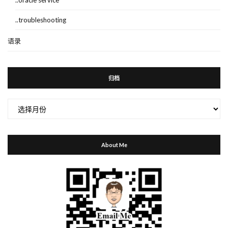
..oracle service
..troubleshooting
语录
归档
归
档
About Me