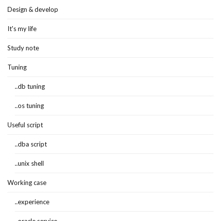
Design & develop
It's my life
Study note
Tuning
..db tuning
..os tuning
Useful script
..dba script
..unix shell
Working case
..experience