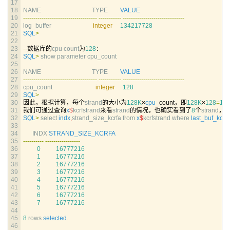
17
18
NAME                                 
TYPE        
VALUE
19
--
--
--
--
--
--
--
--
--
--
--
--
--
--
--
--
--
--
--
--
--
--
--
-
--
--
--
--
--
--
--
--
--
--
--
--
--
--
--
20
log_buffer                           
integer
134217728
21
SQL
>
22
23
--
数据库的
cpu 
count
为
128
：
24
SQL
>
show 
parameter 
cpu_count                                                                           
25
26
NAME                                 
TYPE        
VALUE
27
--
--
--
--
--
--
--
--
--
--
--
--
--
--
--
--
--
--
--
--
--
--
--
-
--
--
--
--
--
--
--
--
--
--
--
--
--
--
--
28
cpu_count                            
integer
128
29
SQL
>
30
因此，根据计算，每个
strand
的大小为
128K
×
cpu
_
count，即
128K
×
128
=
16
31
我们可通过查询
x
$
kcrfstrand
来看
strand
的情况，也确实看到了
8
个
strand
，
32
SQL
>
select 
indx
,
strand_size_kcrfa 
from
x
$
kcrfstrand 
where 
last_buf_kcrfa
33
34
INDX 
STRAND_SIZE_KCRFA
35
--
--
--
--
--
--
--
--
--
--
--
--
--
-
36
0
16777216
37
1
16777216
38
2
16777216
39
3
16777216
40
4
16777216
41
5
16777216
42
6
16777216
43
7
16777216
44
45
8
rows 
selected
.
46