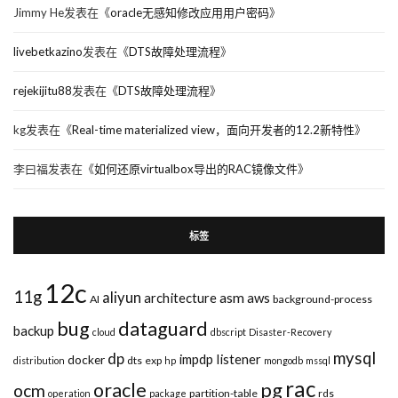
Jimmy He
发表在《
oracle无感知修改应用用户密码
》
livebetkazino
发表在《
DTS故障处理流程
》
rejekijitu88
发表在《
DTS故障处理流程
》
kg
发表在《
Real-time materialized view，面向开发者的12.2新特性
》
李曰福
发表在《
如何还原virtualbox导出的RAC镜像文件
》
标签
12c
11g
aliyun
asm
architecture
aws
AI
background-process
bug
dataguard
backup
cloud
dbscript
Disaster-Recovery
mysql
dp
impdp
listener
docker
dts
exp
distribution
hp
mongodb
mssql
rac
pg
oracle
ocm
partition-table
rds
operation
package