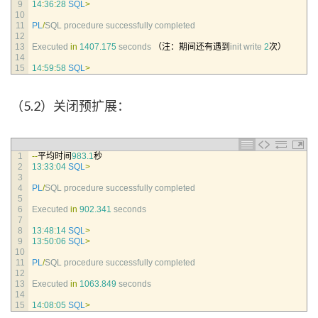
9
14
:
36
:
28
SQL
>
10
11
PL
/
SQL 
procedure 
successfully 
completed
12
13
Executed 
in
1407.175
seconds
（注：期间还有遇到
init 
write
2
次）
14
15
14
:
59
:
58
SQL
>
（5.2）关闭预扩展：
1
--
平均时间
983.1
秒
2
13
:
33
:
04
SQL
>
3
4
PL
/
SQL 
procedure 
successfully 
completed
5
6
Executed 
in
902.341
seconds
7
8
13
:
48
:
14
SQL
>
9
13
:
50
:
06
SQL
>
10
11
PL
/
SQL 
procedure 
successfully 
completed
12
13
Executed 
in
1063.849
seconds
14
15
14
:
08
:
05
SQL
>