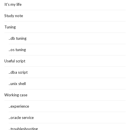
It's my life
Study note
Tuning
..db tuning
..os tuning
Useful script
..dba script
..unix shell
Working case
..experience
..oracle service
..troubleshooting