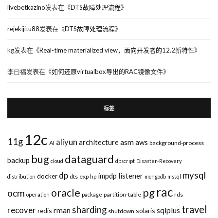
livebetkazino
发表在《
DTS故障处理流程
》
rejekijitu88
发表在《
DTS故障处理流程
》
kg
发表在《
Real-time materialized view，面向开发者的12.2新特性
》
李曰福
发表在《
如何还原virtualbox导出的RAC镜像文件
》
标签
12c
11g
aliyun
asm
architecture
aws
AI
background-process
bug
dataguard
backup
cloud
dbscript
Disaster-Recovery
mysql
dp
impdp
listener
docker
dts
exp
distribution
hp
mongodb
mssql
rac
pg
oracle
ocm
partition-table
rds
operation
package
travel
sharding
recover
rman
sqlplus
redis
solaris
shutdown