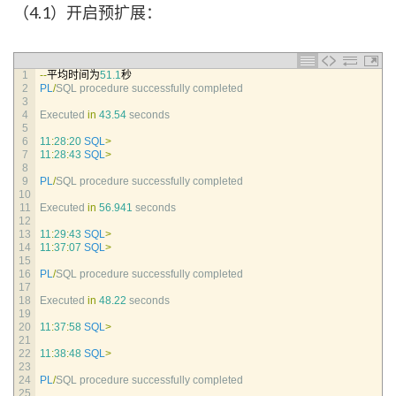
（4.1）开启预扩展：
1
--
平均时间为
51.1
秒
2
PL
/
SQL 
procedure 
successfully 
completed
3
4
Executed 
in
43.54
seconds
5
6
11
:
28
:
20
SQL
>
7
11
:
28
:
43
SQL
>
8
9
PL
/
SQL 
procedure 
successfully 
completed
10
11
Executed 
in
56.941
seconds
12
13
11
:
29
:
43
SQL
>
14
11
:
37
:
07
SQL
>
15
16
PL
/
SQL 
procedure 
successfully 
completed
17
18
Executed 
in
48.22
seconds
19
20
11
:
37
:
58
SQL
>
21
22
11
:
38
:
48
SQL
>
23
24
PL
/
SQL 
procedure 
successfully 
completed
25