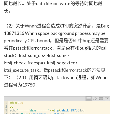
间也越长。处于data file init write的等待时间也越
长。
（2）关于Wnnn进程会造成CPU的突然升高，是Bug
13871316 Wnnn space background process may be
periodically CPU bound。但是是否hit中bug还是需要
看其pstack和errorstack，看是否有和bug相关的call
stack：ktslfsum_cfs<-ktslfsum<-
ktslj_check_freespa<-ktslj_segextce<-
ktsj_execute_task。做pstack和errorstack的方法见
下： （2.1）用循环语句pstack wnnn进程，如Wnnn
进程号为19750：
1
while
true
2
do
3
echo
"======`date`======"
>>
/
tmp
/
pstack_19750
.
log