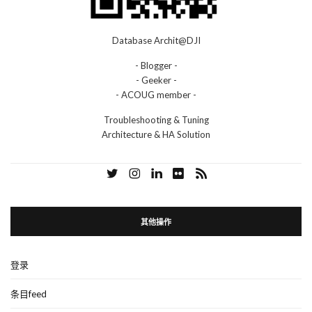
Database Archit@DJI
- Blogger -
- Geeker -
- ACOUG member -
Troubleshooting & Tuning
Architecture & HA Solution
其他操作
登录
条目feed