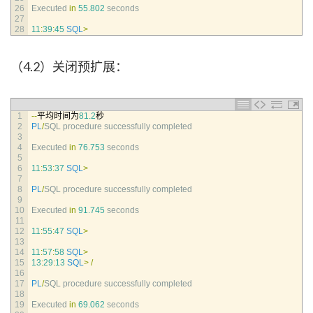
26
Executed 
in
55.802
seconds
27
28
11
:
39
:
45
SQL
>
（4.2）关闭预扩展：
1
--
平均时间为
81.2
秒
2
PL
/
SQL 
procedure 
successfully 
completed
3
4
Executed 
in
76.753
seconds
5
6
11
:
53
:
37
SQL
>
7
8
PL
/
SQL 
procedure 
successfully 
completed
9
10
Executed 
in
91.745
seconds
11
12
11
:
55
:
47
SQL
>
13
14
11
:
57
:
58
SQL
>
15
13
:
29
:
13
SQL
>
/
16
17
PL
/
SQL 
procedure 
successfully 
completed
18
19
Executed 
in
69.062
seconds