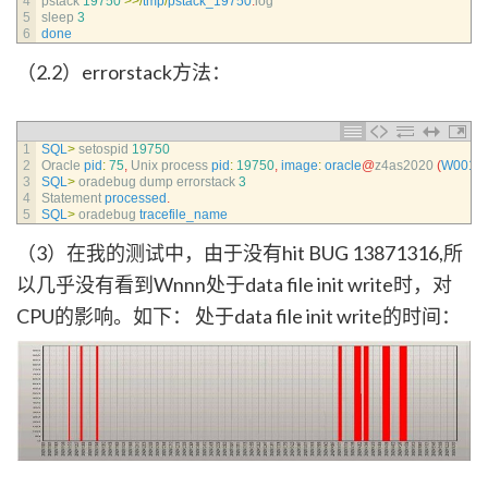
4
pstack
19750
>>
/
tmp
/
pstack_19750
.
log
5
sleep
3
6
done
（2.2）errorstack方法：
1
SQL
>
setospid
19750
2
Oracle 
pid
:
75
,
Unix 
process 
pid
:
19750
,
image
:
oracle
@
z4as2020
(
W001
)
3
SQL
>
oradebug 
dump 
errorstack
3
4
Statement 
processed
.
5
SQL
>
oradebug 
tracefile_name
（3）在我的测试中，由于没有hit BUG 13871316,所
以几乎没有看到Wnnn处于data file init write时，对
CPU的影响。如下： 处于data file init write的时间：