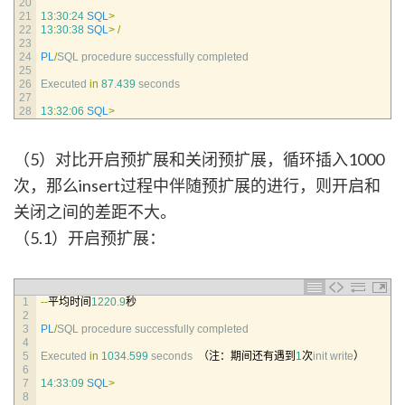
20
21
13
:
30
:
24
SQL
>
22
13
:
30
:
38
SQL
>
/
23
24
PL
/
SQL 
procedure 
successfully 
completed
25
26
Executed 
in
87.439
seconds
27
28
13
:
32
:
06
SQL
>
（5）对比开启预扩展和关闭预扩展，循环插入1000
次，那么insert过程中伴随预扩展的进行，则开启和
关闭之间的差距不大。
（5.1）开启预扩展：
1
--
平均时间
1220.9
秒
2
3
PL
/
SQL 
procedure 
successfully 
completed
4
5
Executed 
in
1034.599
seconds
（注：期间还有遇到
1
次
init 
write
）
6
7
14
:
33
:
09
SQL
>
8