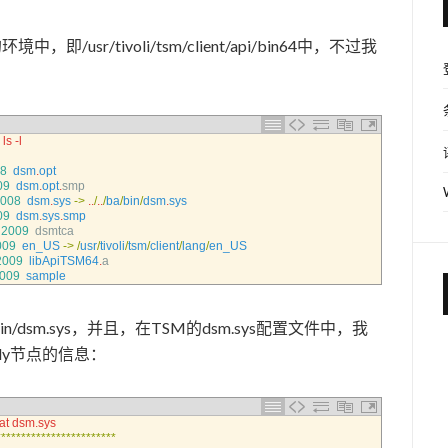
即/usr/tivoli/tsm/client/api/bin64中，不过我
：
 ls -l
8
dsm
.
opt
09
dsm
.
opt
.
smp
008
dsm
.
sys
->
.
.
/
.
.
/
ba
/
bin
/
dsm
.
sys
09
dsm
.
sys
.
smp
2009
dsmtca
009
en_US
->
/
usr
/
tivoli
/
tsm
/
client
/
lang
/
en_US
2009
libApiTSM64
.
a
009
sample
/ba/bin/dsm.sys，并且，在TSM的dsm.sys配置文件中，我
daily节点的信息：
at dsm.sys
*
*
*
*
*
*
*
*
*
*
*
*
*
*
*
*
*
*
*
*
*
*
*
*