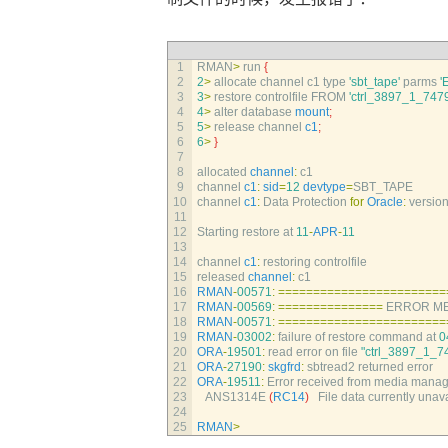
1
RMAN
>
run
{
2
2
>
allocate 
channel 
c1 
type
'sbt_tape'
parms
'
3
3
>
restore 
controlfile 
FROM
'ctrl_3897_1_747
4
4
>
alter 
database 
mount
;
5
5
>
release 
channel 
c1
;
6
6
>
}
7
8
allocated 
channel
:
c1
9
channel 
c1
:
sid
=
12
devtype
=
SBT_TAPE
10
channel 
c1
:
Data 
Protection 
for
Oracle
:
versio
11
12
Starting 
restore 
at
11
-
APR
-
11
13
14
channel 
c1
:
restoring 
controlfile
15
released 
channel
:
c1
16
RMAN
-
00571
:
===
===
===
===
===
===
===
===
17
RMAN
-
00569
:
===
===
===
===
===
ERROR 
M
18
RMAN
-
00571
:
===
===
===
===
===
===
===
===
19
RMAN
-
03002
:
failure 
of 
restore 
command 
at
0
20
ORA
-
19501
:
read 
error 
on 
file
"ctrl_3897_1_
21
ORA
-
27190
:
skgfrd
:
sbtread2 
returned 
error
22
ORA
-
19511
:
Error 
received 
from 
media 
manag
23
ANS1314E
(
RC14
)
File 
data 
currently 
unava
24
25
RMAN
>