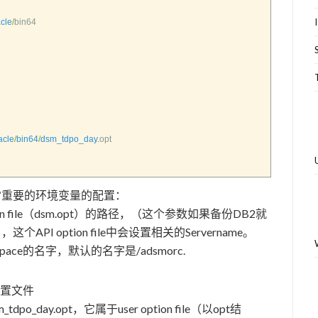
cle
/
bin64
acle
/
bin64
/
dsm_tdpo_day
.
opt
非常重要的环境变量的配置：
tion file（dsm.opt）的路径，（这个参数如果备份DB2就
这个API option file中会设置相关的Servername。
pace的名字，默认的名字是/adsmorc.
配置文件
4/dsm_tdpo_day.opt，它属于user option file（以opt结