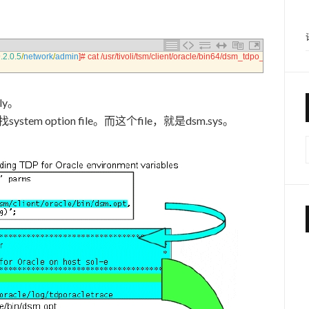
.2.0.5
/
network
/
admin
]
# cat /usr/tivoli/tsm/client/oracle/bin64/dsm_tdpo_day.opt
ly。
ystem option file。而这个file，就是dsm.sys。