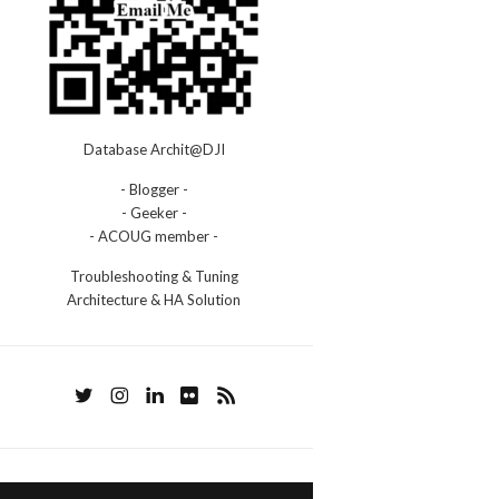
Database Archit@DJI
- Blogger -
- Geeker -
- ACOUG member -
Troubleshooting & Tuning
Architecture & HA Solution