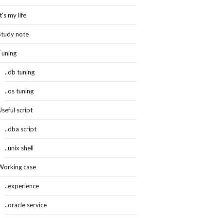
It's my life
Study note
Tuning
..db tuning
..os tuning
Useful script
..dba script
..unix shell
Working case
..experience
..oracle service