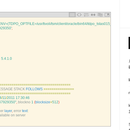
ENV=(TDPO_OPTFILE=/usr/tivoli/tsm/client/oracle/bin64/tdpo_tstas015_d.opt)'
;
929350'
;
n
5.4.1.0
===
===
===
===
===
===
===
===
===
===
===
==
ESSAGE 
STACK 
FOLLOWS
===
===
===
===
===
===
===
===
===
===
===
===
===
===
===
===
==
4
/
11
/
2011
17
:
30
:
46
747929350"
,
blockno
1
(
blocksize
=
512
)
er 
layer
,
error 
text
:
ilable 
on 
server