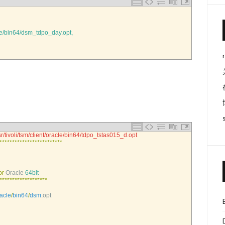
e/bin64/dsm_tdpo_day.opt,
sr/tivoli/tsm/client/oracle/bin64/tdpo_tstas015_d.opt
*
*
*
*
*
*
*
*
*
*
*
*
*
*
*
*
*
*
*
*
*
*
*
*
*
or
Oracle
64bit
*
*
*
*
*
*
*
*
*
*
*
*
*
*
*
*
*
*
*
acle
/
bin64
/
dsm
.
opt