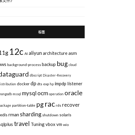
像文件
》
标签
12c
11g
aliyun
asm
architecture
AI
bug
aws
backup
background-process
cloud
dataguard
dbscript
Disaster-Recovery
dp
impdp
listener
docker
dts
exp
distribution
hp
oracle
ocm
mysql
mongodb
mssql
operation
rac
pg
recover
partition-table
rds
package
sharding
rman
redis
solaris
shutdown
travel
sqlplus
Tuning
vbox
vm
wio