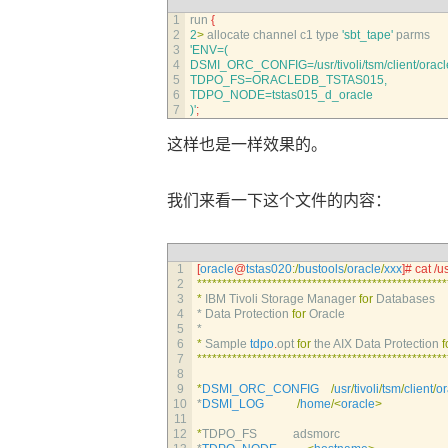
1
run
{
2
2
>
allocate 
channel 
c1 
type
'sbt_tape'
parms
3
'ENV=(
4
DSMI_ORC_CONFIG=/usr/tivoli/tsm/client/oracl
5
TDPO_FS=ORACLEDB_TSTAS015,
6
TDPO_NODE=tstas015_d_oracle 
7
)'
;
这样也是一样效果的。
我们来看一下这个文件的内容：
1
[
oracle
@
tstas020
:
/
bustools
/
oracle
/
xxx
]
# cat /u
2
*
*
*
*
*
*
*
*
*
*
*
*
*
*
*
*
*
*
*
*
*
*
*
*
*
*
*
*
*
*
*
*
*
*
*
*
*
*
*
*
*
*
*
*
*
*
*
*
*
*
3
*
IBM 
Tivoli 
Storage 
Manager 
for
Databases 
4
*
Data 
Protection 
for
Oracle
5
*
6
*
Sample 
tdpo
.
opt 
for
the 
AIX 
Data 
Protection 
f
7
*
*
*
*
*
*
*
*
*
*
*
*
*
*
*
*
*
*
*
*
*
*
*
*
*
*
*
*
*
*
*
*
*
*
*
*
*
*
*
*
*
*
*
*
*
*
*
*
*
*
8
9
*
DSMI_ORC_CONFIG
/
usr
/
tivoli
/
tsm
/
client
/
or
10
*
DSMI_LOG
/
home
/
<
oracle
>
11
12
*
TDPO_FS            
adsmorc