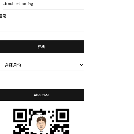
..troubleshooting
语录
归档
归
档
About Me