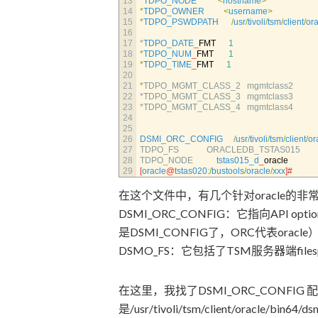
13
*
TDPO_NODE
<
hostname
>
14
*
TDPO_OWNER
<
username
>
15
*
TDPO_PSWDPATH
/
usr
/
tivoli
/
tsm
/
client
/
ora
16
17
*
TDPO_DATE
_
FMT
1
18
*
TDPO_NUM
_
FMT
1
19
*
TDPO_TIME
_
FMT
1
20
21
*
TDPO_MGMT_CLASS_2   
mgmtclass2
22
*
TDPO_MGMT_CLASS_3   
mgmtclass3
23
*
TDPO_MGMT_CLASS_4   
mgmtclass4
24
25
26
DSMI_ORC_CONFIG
/
usr
/
tivoli
/
tsm
/
client
/
or
27
TDPO_FS             
ORACLEDB_TSTAS015
28
TDPO_NODE           
tstas015_d
_
oracle
29
[
oracle
@
tstas020
:
/
bustools
/
oracle
/
xxx
]
# 
在这个文件中，有几个针对oracle的
DSMI_ORC_CONFIG：它指向API op
是DSMI_CONFIG了，ORC代表oracle），
DSMO_FS：它包括了TSM服务器端files
在这里，我找了DSMI_ORC_CONFIG 
是/usr/tivoli/tsm/client/oracle/bin6