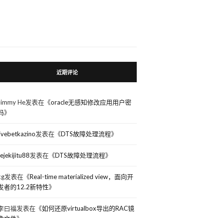
近期评论
Jimmy He
发表在《
oracle无感知修改应用用户密
码
》
livebetkazino
发表在《
DTS故障处理流程
》
rejekijitu88
发表在《
DTS故障处理流程
》
kg
发表在《
Real-time materialized view，面向开
发者的12.2新特性
》
李曰福
发表在《
如何还原virtualbox导出的RAC镜