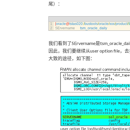
尾）：
1
[
oracle
@
tstas020
:
/
bustools
/
oracle
/
xxx
/
product
/
9
2
SErvername      
tsm_oracle_daily
我们看到了SErvername是tsm_oracle_dai
因此，我们要继续从user option file，去找s
大致的途径，如下图：