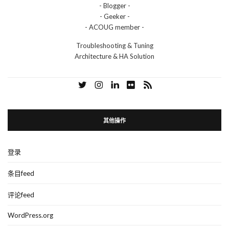
- Blogger -
- Geeker -
- ACOUG member -
Troubleshooting & Tuning
Architecture & HA Solution
其他操作
登录
条目feed
评论feed
WordPress.org