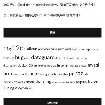
kg
发表在《
Real-time materialized view，面向开发者的12.2新特性
》
李曰福
发表在《
如何还原virtualbox导出的RAC镜像文件
》
标签
12c
11g
aliyun
asm
architecture
aws
AI
background-process
bug
dataguard
backup
cloud
dbscript
Disaster-Recovery
mysql
dp
impdp
listener
docker
dts
exp
distribution
hp
mongodb
mssql
rac
pg
oracle
ocm
partition-table
rds
operation
package
travel
sharding
recover
rman
sqlplus
redis
solaris
shutdown
Tuning
vbox
vm
wio
随机文章