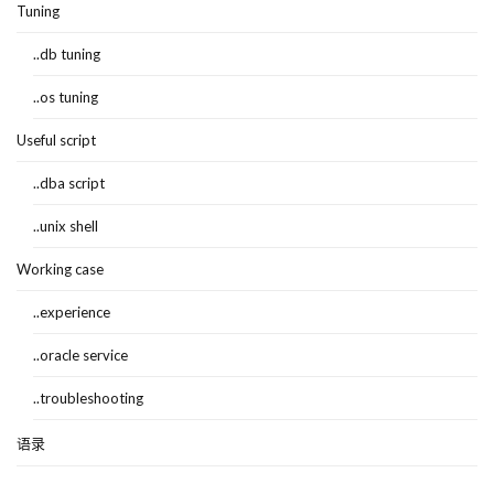
Tuning
..db tuning
..os tuning
Useful script
..dba script
..unix shell
Working case
..experience
..oracle service
..troubleshooting
语录