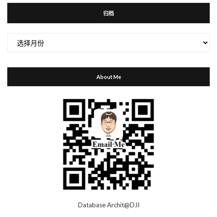
归档
归
档
About Me
Database Archit@DJI