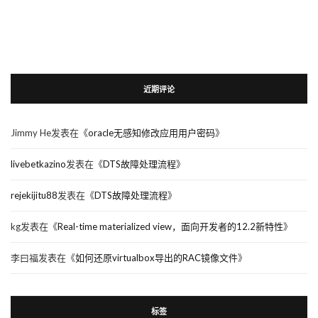
近期评论
Jimmy He
发表在《
oracle无感知修改应用用户密码
》
livebetkazino
发表在《
DTS故障处理流程
》
rejekijitu88
发表在《
DTS故障处理流程
》
kg
发表在《
Real-time materialized view，面向开发者的12.2新特性
》
李曰福
发表在《
如何还原virtualbox导出的RAC镜像文件
》
标签