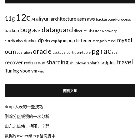
12c
11g
aliyun
asm
architecture
aws
AI
background-process
bug
dataguard
backup
cloud
dbscript
Disaster-Recovery
mysql
dp
impdp
listener
docker
dts
exp
distribution
hp
mongodb
mssql
rac
pg
oracle
ocm
partition-table
rds
operation
package
travel
sharding
recover
rman
sqlplus
redis
solaris
shutdown
Tuning
vbox
vm
wio
随机文章
drop 大表的一些技巧
删除分区缓慢的一次分析
山东之雄伟，艳丽，宁静
数据库owner级exp备份脚本