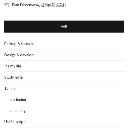
SQL Plan Directives与过量的动态采样
分类
Backup & recover
Design & develop
It's my life
Study note
Tuning
..db tuning
..os tuning
Useful script