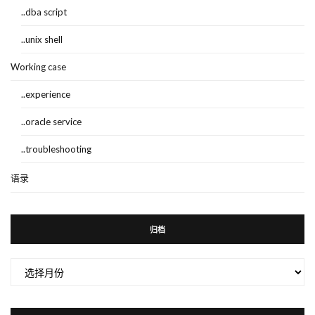
..dba script
..unix shell
Working case
..experience
..oracle service
..troubleshooting
语录
归档
归
档